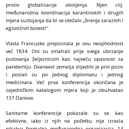
protiv globalizacije oboljenja. Njen cilj:
međunarodna koordinacija karantinskih i drugih
mjera suzbijanja da bi se otežalo „širenje zaraznih i
egzotičnih bolesti“.
Vlada Francuske prepoznala je ovu neophodnost
već 1834. Oni su smatrali prije svega ubrzanje
putovanja željeznicom kao najveću opasnost za
pandemiju. Dvanaest zemalja slijedilo je prvi poziv
i poslali su po jednog diplomatu i jednog
medicinara. Već prva konferencija okončana je
zajedničkim katalogom mjera koji je obuhvatao
137 članova.
Sanitarne konferencije pokazale su se kao
efektivne, iako iz njih na početku nije izrasla
nikakva formalna međunarodna organizacija. 14