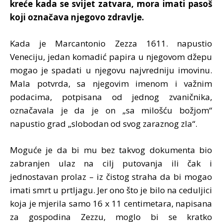
kreće kada se svijet zatvara, mora imati pasoš
koji označava njegovo zdravlje.
Kada je Marcantonio Zezza 1611. napustio
Veneciju, jedan komadić papira u njegovom džepu
mogao je spadati u njegovu najvredniju imovinu.
Mala potvrda, sa njegovim imenom i važnim
podacima, potpisana od jednog zvaničnika,
označavala je da je on „sa milošću božjom“
napustio grad „slobodan od svog zaraznog zla“.
Moguće je da bi mu bez takvog dokumenta bio
zabranjen ulaz na cilj putovanja ili čak i
jednostavan prolaz – iz čistog straha da bi mogao
imati smrt u prtljagu. Jer ono što je bilo na ceduljici
koja je mjerila samo 16 x 11 centimetara, napisana
za gospodina Zezzu, moglo bi se kratko