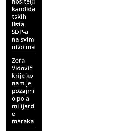
nositelji
kandida
tskih
lista
SDP-a
na svim
nivoima
Zora
Vidović
krije ko
nam je
pozajmi
o pola
milijard
e
maraka