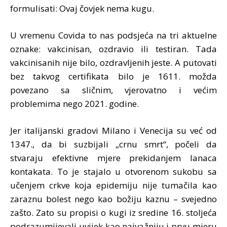
formulisati: Ovaj čovjek nema kugu.
U vremenu Covida to nas podsjeća na tri aktuelne
oznake: vakcinisan, ozdravio ili testiran. Tada
vakcinisanih nije bilo, ozdravljenih jeste. A putovati
bez takvog certifikata bilo je 1611. možda
povezano sa sličnim, vjerovatno i većim
problemima nego 2021. godine.
Jer italijanski gradovi Milano i Venecija su već od
1347., da bi suzbijali „crnu smrt“, počeli da
stvaraju efektivne mjere prekidanjem lanaca
kontakata. To je stajalo u otvorenom sukobu sa
učenjem crkve koja epidemiju nije tumačila kao
zaraznu bolest nego kao božiju kaznu – svejedno
zašto. Zato su propisi o kugi iz sredine 16. stoljeća
podrazumijevali uvijek kao najvažniju i prvu mjeru