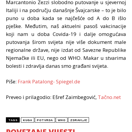
Marcantonio Zezzi slobodno putovanje u sjevernoj
Italiji i na području današnje Švajcarske – to je bilo
puno u doba kada se najčešće od A do B išlo
pješke. Međutim, naš aktuelni pasoš vakcinacije
koji nam u doba Covida-19 i dalje omogućava
putovanja širom svijeta nije više dokument male
regionalne države, nije izdat od Savezne Republike
Njemačke ili EU, nego od WHO. Makar u stvarima
bolesti i zdravlja danas smo građani svijeta.
Piše:
Frank Patalong- Spiegel.de
Preveo i prilagodio: Ešref Zaimbegović,
Tačno.net
TAGS
KUGA
POTVRDA
WHO
ZDRAVLJE
POVEZANE VIJESTI