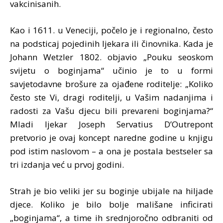
vakcinisanih.
Kao i 1611. u Veneciji, počelo je i regionalno, često
na podsticaj pojedinih ljekara ili činovnika. Kada je
Johann Wetzler 1802. objavio „Pouku seoskom
svijetu o boginjama“ učinio je to u formi
savjetodavne brošure za ojađene roditelje: „Koliko
često ste Vi, dragi roditelji, u Vašim nadanjima i
radosti za Vašu djecu bili prevareni boginjama?“
Mladi ljekar Joseph Servatius D’Outrepont
pretvorio je ovaj koncept naredne godine u knjigu
pod istim naslovom – a ona je postala bestseler sa
tri izdanja već u prvoj godini.
Strah je bio veliki jer su boginje ubijale na hiljade
djece. Koliko je bilo bolje mališane inficirati
„boginjama“, a time ih srednjoročno odbraniti od