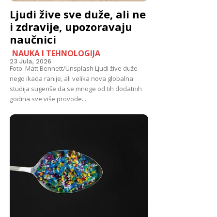
Ljudi žive sve duže, ali ne
i zdravije, upozoravaju
naučnici
NAUKA I TEHNOLOGIJA
23 Jula, 2026
Foto: Matt Bennett/Unsplash Ljudi žive duže
nego ikada ranije, ali velika nova globalna
studija sugeriše da se mnoge od tih dodatnih
godina sve više provode...