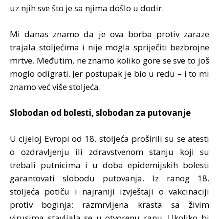
uz njih sve što je sa njima došlo u dodir.
Mi danas znamo da je ova borba protiv zaraze
trajala stoljećima i nije mogla spriječiti bezbrojne
mrtve. Međutim, ne znamo koliko gore se sve to još
moglo odigrati. Jer postupak je bio u redu – i to mi
znamo već više stoljeća.
Slobodan od bolesti, slobodan za putovanje
U cijeloj Evropi od 18. stoljeća proširili su se atesti
o ozdravljenju ili zdravstvenom stanju koji su
trebali putnicima i u doba epidemijskih bolesti
garantovati slobodu putovanja. Iz ranog 18.
stoljeća potiču i najraniji izvještaji o vakcinaciji
protiv boginja: razmrvljena krasta sa živim
virusima stavljala se u otvorenu ranu. Ukoliko bi