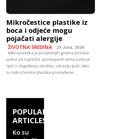
Mikročestice plastike iz
boca i odjeće mogu
pojačati alergije
ŽIVOTNA SREDINA
29 Juna, 2026
Mikroplastika je posljednjih godina postala
jedna od najčešće spominjanih tema kada je
riječ o zagađenju okoliša i zdravlju ljudi. Iako
su mikročestice plastike pronađene...
POPULAR
ARTICLES
Ko su