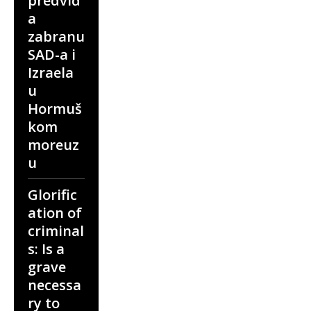
predviđ
a
zabranu
SAD-a i
Izraela
u
Hormuš
kom
moreuz
u
Glorific
ation of
criminal
s: Is a
grave
necessa
ry to