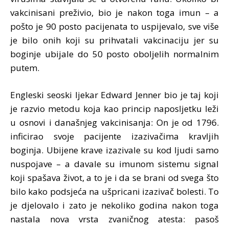
vakcinisani preživio, bio je nakon toga imun – a
pošto je 90 posto pacijenata to uspijevalo, sve više
je bilo onih koji su prihvatali vakcinaciju jer su
boginje ubijale do 50 posto oboljelih normalnim
putem.
Engleski seoski ljekar Edward Jenner bio je taj koji
je razvio metodu koja kao princip naposljetku leži
u osnovi i današnjeg vakcinisanja: On je od 1796.
inficirao svoje pacijente izazivačima kravljih
boginja. Ubijene krave izazivale su kod ljudi samo
nuspojave – a davale su imunom sistemu signal
koji spašava život, a to je i da se brani od svega što
bilo kako podsjeća na ušpricani izazivač bolesti. To
je djelovalo i zato je nekoliko godina nakon toga
nastala nova vrsta zvaničnog atesta: pasoš