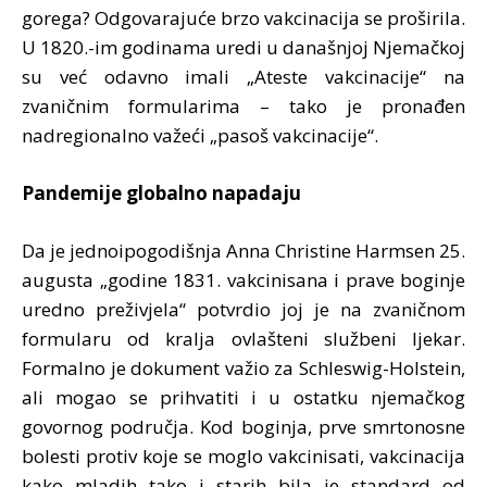
gorega? Odgovarajuće brzo vakcinacija se proširila.
U 1820.-im godinama uredi u današnjoj Njemačkoj
su već odavno imali „Ateste vakcinacije“ na
zvaničnim formularima – tako je pronađen
nadregionalno važeći „pasoš vakcinacije“.
Pandemije globalno napadaju
Da je jednoipogodišnja Anna Christine Harmsen 25.
augusta „godine 1831. vakcinisana i prave boginje
uredno preživjela“ potvrdio joj je na zvaničnom
formularu od kralja ovlašteni službeni ljekar.
Formalno je dokument važio za Schleswig-Holstein,
ali mogao se prihvatiti i u ostatku njemačkog
govornog područja. Kod boginja, prve smrtonosne
bolesti protiv koje se moglo vakcinisati, vakcinacija
kako mladih tako i starih bila je standard od