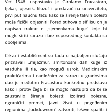
Već 1546. uspostavio je Girolamo Fracastoro,
ljekar, pjesnik, filozof i predavač na univerzitetu,
prvi put naučnu tezu kako se širenje takvih bolesti
može fizički objasniti: Pored stihova o sifilisu on je
napisao traktat o „sjemenkama kuge“ koje bi
mogle širiti zarazu i bez neposrednog kontakta sa
oboljelima.
Crkva i establišment su tada u najboljem slučaju
priznavali „mijazmu“, smrtonosni dah kuge iz
vazduha ili tla, kao mogući uzrok. Medicinskim
praktičarima i nadležnim za zarazu u gradovima
dao je međutim Fracastoro konkretnu predstavu
kako i protiv čega bi se moglo nastupiti da bi se
zaustavilo širenje bolesti: Izolirati bolesne,
ograničiti promet, javni život u pogođenim
regionima „lockdownom“ zatvoriti, leševe spaliti i