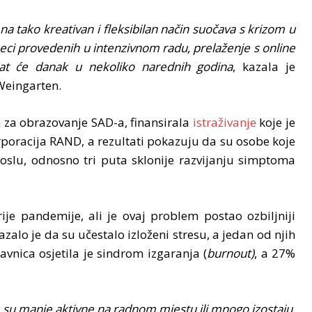
 na tako kreativan i fleksibilan način suočava s krizom u
eci provedenih u intenzivnom radu, prelaženje s online
at će danak u nekoliko narednih godina
, kazala je
Weingarten.
m za obrazovanje SAD-a, finansirala
istraživanje
koje je
poracija RAND, a rezultati pokazuju da su osobe koje
oslu, odnosno tri puta sklonije razvijanju simptoma
ije pandemije, ali je ovaj problem postao ozbiljniji
zalo je da su učestalo izloženi stresu, a jedan od njih
avnica osjetila je sindrom izgaranja (
burnout)
, a 27%
 su manje aktivne na radnom mjestu ili mnogo izostaju.