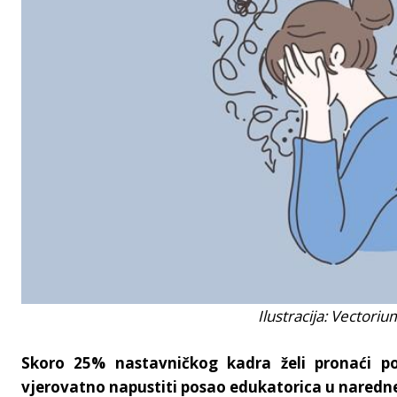
Ilustracija: Vectori
Skoro 25% nastavničkog kadra želi pronaći pos
vjerovatno napustiti posao edukatorica u naredne