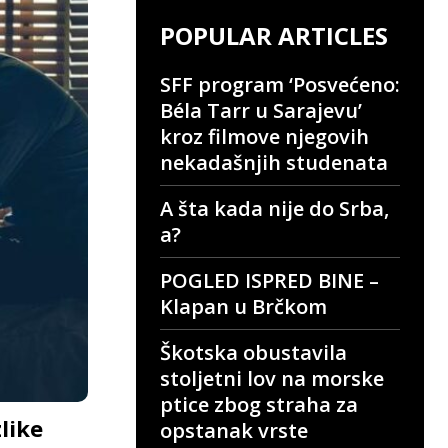
POPULAR ARTICLES
SFF program ‘Posvećeno:
Béla Tarr u Sarajevu’
kroz filmove njegovih
nekadašnjih studenata
A šta kada nije do Srba,
a?
POGLED ISPRED BINE –
Klapan u Brčkom
Škotska obustavila
stoljetni lov na morske
ptice zbog straha za
like
opstanak vrste