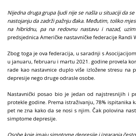
Nijedna druga grupa ljudi nije se našla u situaciji da se
nastojanju da zadrži pažnju đaka. Međutim, toliko mjes
na hibridnu, pa na redovnu nastavu i nazad, uzim
predsjednica Američke nastavničke federacije Randi 
Zbog toga je ova federacija, u saradnji s Asocijacijo
u januaru, februaru i martu 2021. godine provela kor
rade kao nastavnice duplo više izložene stresu na p
depresije nego druge odrasle osobe.
Nastavnički posao bio je jedan od najstresnijih i pr
protekle godine. Prema istraživanju, 78% ispitanika ka
pet ne zna kako da se nosi s njim. Čak polovina nast
simptome depresije.
Osobe koje imaju simptome depresije i izgaranja često