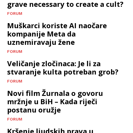
grave necessary to create a cult?
FORUM
Muškarci koriste AI naočare
kompanije Meta da
uznemiravaju žene
FORUM
Veličanje zločinaca: Je li za
stvaranje kulta potreban grob?
FORUM
Novi film Žurnala o govoru
mržnje u BiH – Kada riječi
postanu oružje
FORUM
Kršenje ljudskih prava u