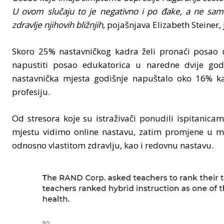
U ovom slučaju to je negativno i po đake, a ne samo
zdravlje njihovih bližnjih
, pojašnjava Elizabeth Steiner,
Skoro 25% nastavničkog kadra želi pronaći posao u 
napustiti posao edukatorica u naredne dvije godi
nastavnička mjesta godišnje napuštalo oko 16% kad
profesiju.
Od stresora koje su istraživači ponudili ispitanica
mjestu vidimo online nastavu, zatim promjene u mod
odnosno vlastitom zdravlju, kao i redovnu nastavu.