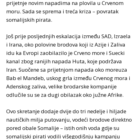
prijetnje novim napadima na plovila u Crvenom
moru. Sada se sprema i treća kriza – povratak
somalijskih pirata.
Još prije posljednjih eskalacija između SAD, Izraela
i Irana, oko polovine brodova koji iz Azije i Zaliva
idu ka Evropi zaobilazilo je Crveno more i Suecki
kanal zbog ranijih napada Huta, koje podržava
Iran. Suočene sa prijetnjom napada oko moreuza
Bab el Mandeb, uskog grla između Crvenog mora i
Adenskog zaliva, velike brodarske kompanije
odlučile su se za dugi obilazak oko južne Afrike.
Ovo skretanje dodaje dvije do tri nedelje i hiljade
nautičkih milja putovanju, vodeći brodove direktno
pored obale Somalije – istih onih voda gdje su
somalijski pirati vodili višegodišnju kampanju