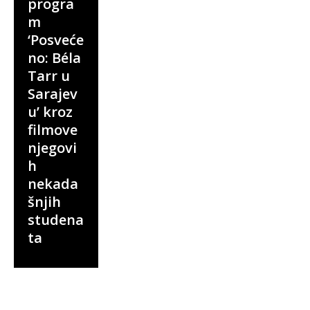
progra
m
‘Posveće
no: Béla
Tarr u
Sarajev
u’ kroz
filmove
njegovi
h
nekada
šnjih
studena
ta