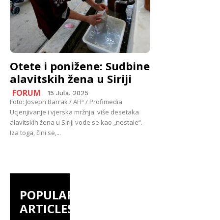
Otete i ponižene: Sudbine
alavitskih žena u Siriji
FORUM
15 Jula, 2025
Foto: Joseph Barrak / AFP / Profimedia
Ucjenjivanje i vjerska mržnja: više desetaka
alavitskih žena u Siriji vode se kao „nestale“.
Iza toga, čini se,...
POPULAR
ARTICLES