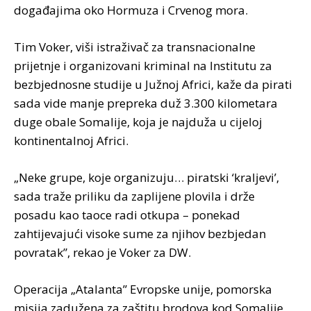
događajima oko Hormuza i Crvenog mora.
Tim Voker, viši istraživač za transnacionalne
prijetnje i organizovani kriminal na Institutu za
bezbjednosne studije u Južnoj Africi, kaže da pirati
sada vide manje prepreka duž 3.300 kilometara
duge obale Somalije, koja je najduža u cijeloj
kontinentalnoj Africi.
„Neke grupe, koje organizuju… piratski ‘kraljevi’,
sada traže priliku da zaplijene plovila i drže
posadu kao taoce radi otkupa – ponekad
zahtijevajući visoke sume za njihov bezbjedan
povratak”, rekao je Voker za DW.
Operacija „Atalanta” Evropske unije, pomorska
misija zadužena za zaštitu brodova kod Somalije,