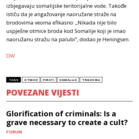
izbjegavaju somalijske teritorijalne vode. Takođe
ističu da je angažovanje naoružane straže na
brodovima veoma efikasno: „Nikada nije bilo
uspješne otmice broda kod Somalije koji je imao
naoružanu stražu na palubi”, dodao je Heningsen.
DW
TAGS
OTMICE
PIRATI
SOMALIJA
TRGOVINA
POVEZANE VIJESTI
Glorification of criminals: Is a
grave necessary to create a cult?
FORUM