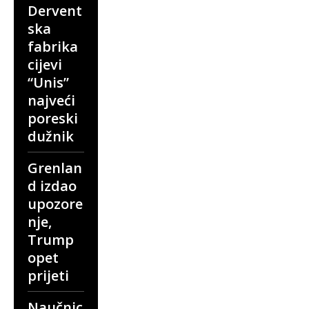
Dervent
ska
fabrika
cijevi
“Unis”
najveći
poreski
dužnik
Grenlan
d izdao
upozore
nje,
Trump
opet
prijeti
Naučnic