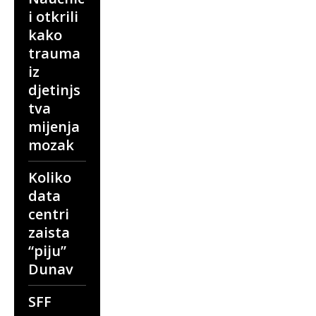
i otkrili
kako
trauma
iz
djetinjs
tva
mijenja
mozak
Koliko
data
centri
zaista
“piju”
Dunav
SFF