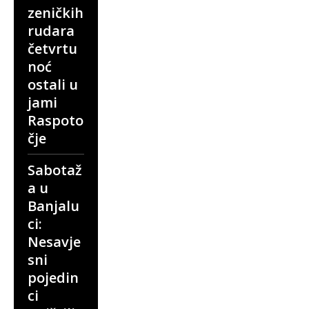
zeničkih
rudara
četvrtu
noć
ostali u
jami
Raspoto
čje
Sabotaž
a u
Banjalu
ci:
Nesavje
sni
pojedin
ci