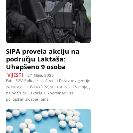
SIPA provela akciju na
području Laktaša:
Uhapšeno 9 osoba
VIJESTI
27 Maja, 2026
Foto: SIPA Policijski službenici Državne agencije
za istrage i zaštitu (SIPA) su u utorak, 26. maja, ,
na području Laktaša, u koordinaciji sa
policijskim službenicima...