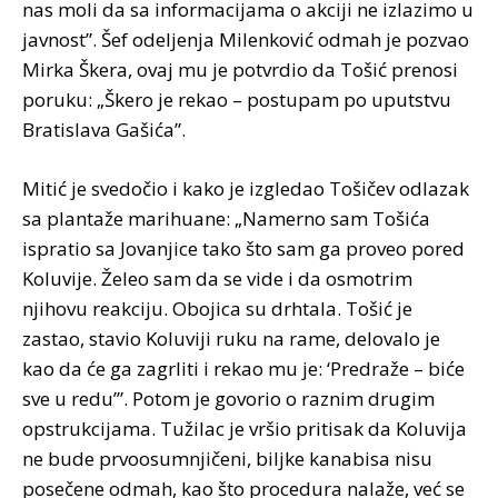
nas moli da sa informacijama o akciji ne izlazimo u
javnost”. Šef odeljenja Milenković odmah je pozvao
Mirka Škera, ovaj mu je potvrdio da Tošić prenosi
poruku: „Škero je rekao – postupam po uputstvu
Bratislava Gašića”.
Mitić je svedočio i kako je izgledao Tošičev odlazak
sa plantaže marihuane: „Namerno sam Tošića
ispratio sa Jovanjice tako što sam ga proveo pored
Koluvije. Želeo sam da se vide i da osmotrim
njihovu reakciju. Obojica su drhtala. Tošić je
zastao, stavio Koluviji ruku na rame, delovalo je
kao da će ga zagrliti i rekao mu je: ‘Predraže – biće
sve u redu’”. Potom je govorio o raznim drugim
opstrukcijama. Tužilac je vršio pritisak da Koluvija
ne bude prvoosumnjičeni, biljke kanabisa nisu
posečene odmah, kao što procedura nalaže, već se