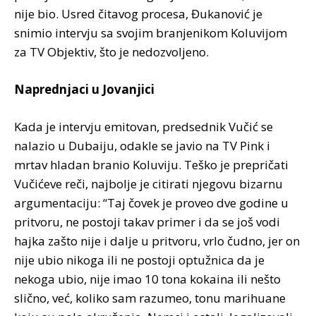
nije bio. Usred čitavog procesa, Đukanović je
snimio intervju sa svojim branjenikom Koluvijom
za TV Objektiv, što je nedozvoljeno.
Naprednjaci u Jovanjici
Kada je intervju emitovan, predsednik Vučić se
nalazio u Dubaiju, odakle se javio na TV Pink i
mrtav hladan branio Koluviju. Teško je prepričati
Vučićeve reči, najbolje je citirati njegovu bizarnu
argumentaciju: “Taj čovek je proveo dve godine u
pritvoru, ne postoji takav primer i da se još vodi
hajka zašto nije i dalje u pritvoru, vrlo čudno, jer on
nije ubio nikoga ili ne postoji optužnica da je
nekoga ubio, nije imao 10 tona kokaina ili nešto
slično, već, koliko sam razumeo, tonu marihuane