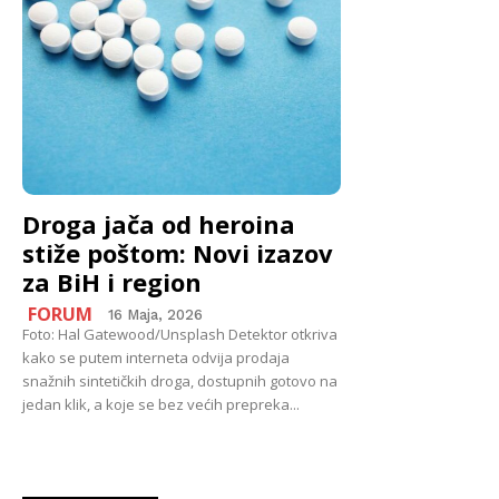
Droga jača od heroina
stiže poštom: Novi izazov
za BiH i region
FORUM
16 Maja, 2026
Foto: Hal Gatewood/Unsplash Detektor otkriva
kako se putem interneta odvija prodaja
snažnih sintetičkih droga, dostupnih gotovo na
jedan klik, a koje se bez većih prepreka...