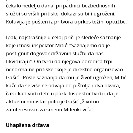
čekalo nedelju dana; pripadnici bezbednosnih
službi su vršili pritiske, dokazi su bili ugroženi,
Koluvija je pušten iz pritvora uprkos težini optužbe.
Ipak, najstrašnije u celoj priči je sledeće saznanje
koje iznosi inspektor Mitić: “Saznajemo da je
postignut dogovor državnih službi da nas
likvidiraju”. On tvrdi da njegova porodica trpi
nenormalne pritiske “koje je direktno organizovao
Gašić”. Posle saznanja da mu je život ugrožen, Mitić
kaže da se više ne odvaja od pištolja i dva okvira,
čak i kad vodi dete u park. Inspektor tvrdi i da je
aktuelni ministar policije Gašić „životno
zainteresovan za smenu Milenkovića“.
Uhapšena država