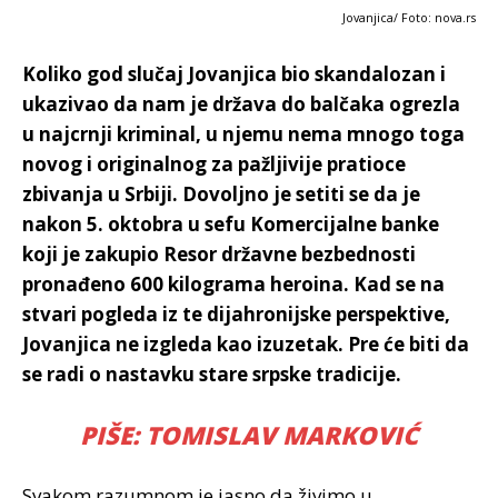
Jovanjica/ Foto: nova.rs
Koliko god slučaj Jovanjica bio skandalozan i
ukazivao da nam je država do balčaka ogrezla
u najcrnji kriminal, u njemu nema mnogo toga
novog i originalnog za pažljivije pratioce
zbivanja u Srbiji. Dovoljno je setiti se da je
nakon 5. oktobra u sefu Komercijalne banke
koji je zakupio Resor državne bezbednosti
pronađeno 600 kilograma heroina. Kad se na
stvari pogleda iz te dijahronijske perspektive,
Jovanjica ne izgleda kao izuzetak. Pre će biti da
se radi o nastavku stare srpske tradicije.
PIŠE: TOMISLAV MARKOVIĆ
Svakom razumnom je jasno da živimo u