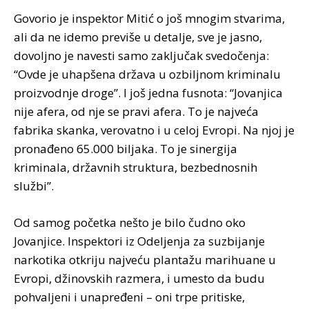
Govorio je inspektor Mitić o još mnogim stvarima,
ali da ne idemo previše u detalje, sve je jasno,
dovoljno je navesti samo zaključak svedočenja:
“Ovde je uhapšena država u ozbiljnom kriminalu
proizvodnje droge”. I još jedna fusnota: “Jovanjica
nije afera, od nje se pravi afera. To je najveća
fabrika skanka, verovatno i u celoj Evropi. Na njoj je
pronađeno 65.000 biljaka. To je sinergija
kriminala, državnih struktura, bezbednosnih
službi”.
Od samog početka nešto je bilo čudno oko
Jovanjice. Inspektori iz Odeljenja za suzbijanje
narkotika otkriju najveću plantažu marihuane u
Evropi, džinovskih razmera, i umesto da budu
pohvaljeni i unapređeni – oni trpe pritiske,