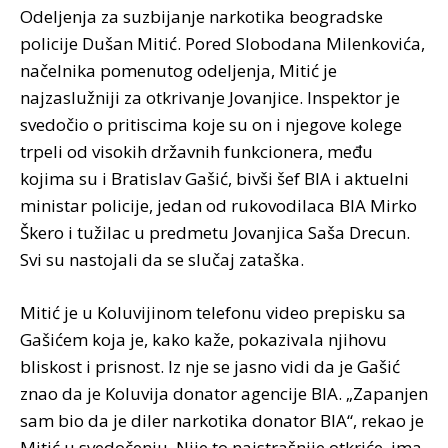
Odeljenja za suzbijanje narkotika beogradske
policije Dušan Mitić. Pored Slobodana Milenkovića,
načelnika pomenutog odeljenja, Mitić je
najzaslužniji za otkrivanje Jovanjice. Inspektor je
svedočio o pritiscima koje su on i njegove kolege
trpeli od visokih državnih funkcionera, među
kojima su i Bratislav Gašić, bivši šef BIA i aktuelni
ministar policije, jedan od rukovodilaca BIA Mirko
Škero i tužilac u predmetu Jovanjica Saša Drecun.
Svi su nastojali da se slučaj zataška.
Mitić je u Koluvijinom telefonu video prepisku sa
Gašićem koja je, kako kaže, pokazivala njihovu
bliskost i prisnost. Iz nje se jasno vidi da je Gašić
znao da je Koluvija donator agencije BIA. „Zapanjen
sam bio da je diler narkotika donator BIA“, rekao je
Mitić u svedočenju. Nije to najstrašnije otkriće, ima