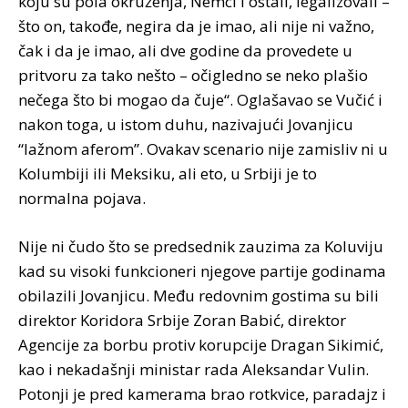
koju su pola okruženja, Nemci i ostali, legalizovali –
što on, takođe, negira da je imao, ali nije ni važno,
čak i da je imao, ali dve godine da provedete u
pritvoru za tako nešto – očigledno se neko plašio
nečega što bi mogao da čuje“. Oglašavao se Vučić i
nakon toga, u istom duhu, nazivajući Jovanjicu
“lažnom aferom”. Ovakav scenario nije zamisliv ni u
Kolumbiji ili Meksiku, ali eto, u Srbiji je to
normalna pojava.
Nije ni čudo što se predsednik zauzima za Koluviju
kad su visoki funkcioneri njegove partije godinama
obilazili Jovanjicu. Među redovnim gostima su bili
direktor Koridora Srbije Zoran Babić, direktor
Agencije za borbu protiv korupcije Dragan Sikimić,
kao i nekadašnji ministar rada Aleksandar Vulin.
Potonji je pred kamerama brao rotkvice, paradajz i