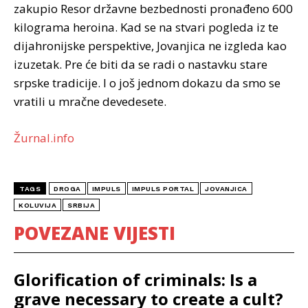
zakupio Resor državne bezbednosti pronađeno 600
kilograma heroina. Kad se na stvari pogleda iz te
dijahronijske perspektive, Jovanjica ne izgleda kao
izuzetak. Pre će biti da se radi o nastavku stare
srpske tradicije. I o još jednom dokazu da smo se
vratili u mračne devedesete.
Žurnal.info
TAGS
DROGA
IMPULS
IMPULS PORTAL
JOVANJICA
KOLUVIJA
SRBIJA
POVEZANE VIJESTI
Glorification of criminals: Is a
grave necessary to create a cult?