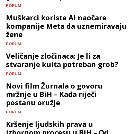
FORUM
Muškarci koriste AI naočare
kompanije Meta da uznemiravaju
žene
FORUM
Veličanje zločinaca: Je li za
stvaranje kulta potreban grob?
FORUM
Novi film Žurnala o govoru
mržnje u BiH – Kada riječi
postanu oružje
FORUM
Kršenje ljudskih prava u
izbornom procesu u BiH – Od