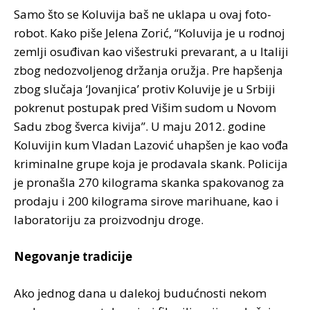
Samo što se Koluvija baš ne uklapa u ovaj foto-
robot. Kako piše Jelena Zorić, “Koluvija je u rodnoj
zemlji osuđivan kao višestruki prevarant, a u Italiji
zbog nedozvoljenog držanja oružja. Pre hapšenja
zbog slučaja ‘Jovanjica’ protiv Koluvije je u Srbiji
pokrenut postupak pred Višim sudom u Novom
Sadu zbog šverca kivija”. U maju 2012. godine
Koluvijin kum Vladan Lazović uhapšen je kao vođa
kriminalne grupe koja je prodavala skank. Policija
je pronašla 270 kilograma skanka spakovanog za
prodaju i 200 kilograma sirove marihuane, kao i
laboratoriju za proizvodnju droge.
Negovanje tradicije
Ako jednog dana u dalekoj budućnosti nekom