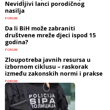
Nevidljivi lanci porodičnog
nasilja
FORUM
Da li BiH može zabraniti
društvene mreže djeci ispod 15
godina?
FORUM
Zloupotreba javnih resursa u
izbornom ciklusu – raskorak
između zakonskih normi i prakse
FORUM