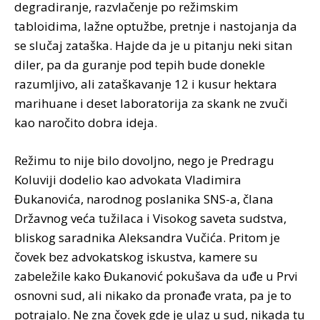
degradiranje, razvlačenje po režimskim
tabloidima, lažne optužbe, pretnje i nastojanja da
se slučaj zataška. Hajde da je u pitanju neki sitan
diler, pa da guranje pod tepih bude donekle
razumljivo, ali zataškavanje 12 i kusur hektara
marihuane i deset laboratorija za skank ne zvuči
kao naročito dobra ideja.
Režimu to nije bilo dovoljno, nego je Predragu
Koluviji dodelio kao advokata Vladimira
Đukanovića, narodnog poslanika SNS-a, člana
Državnog veća tužilaca i Visokog saveta sudstva,
bliskog saradnika Aleksandra Vučića. Pritom je
čovek bez advokatskog iskustva, kamere su
zabeležile kako Đukanović pokušava da uđe u Prvi
osnovni sud, ali nikako da pronađe vrata, pa je to
potrajalo. Ne zna čovek gde je ulaz u sud, nikada tu