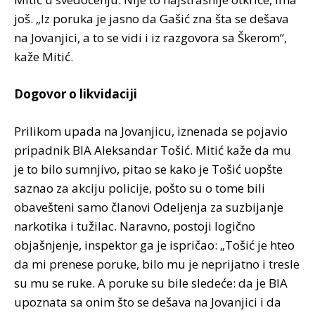
još. „Iz poruka je jasno da Gašić zna šta se dešava
na Jovanjici, a to se vidi i iz razgovora sa Škerom“,
kaže Mitić.
Dogovor o likvidaciji
Prilikom upada na Jovanjicu, iznenada se pojavio
pripadnik BIA Aleksandar Tošić. Mitić kaže da mu
je to bilo sumnjivo, pitao se kako je Tošić uopšte
saznao za akciju policije, pošto su o tome bili
obavešteni samo članovi Odeljenja za suzbijanje
narkotika i tužilac. Naravno, postoji logično
objašnjenje, inspektor ga je ispričao: „Tošić je hteo
da mi prenese poruke, bilo mu je neprijatno i tresle
su mu se ruke. A poruke su bile sledeće: da je BIA
upoznata sa onim što se dešava na Jovanjici i da