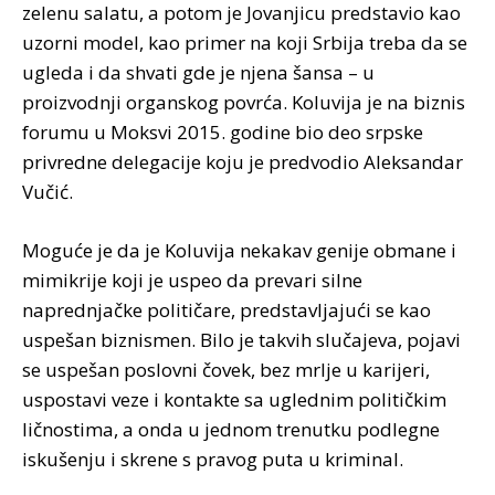
zelenu salatu, a potom je Jovanjicu predstavio kao
uzorni model, kao primer na koji Srbija treba da se
ugleda i da shvati gde je njena šansa – u
proizvodnji organskog povrća. Koluvija je na biznis
forumu u Moksvi 2015. godine bio deo srpske
privredne delegacije koju je predvodio Aleksandar
Vučić.
Moguće je da je Koluvija nekakav genije obmane i
mimikrije koji je uspeo da prevari silne
naprednjačke političare, predstavljajući se kao
uspešan biznismen. Bilo je takvih slučajeva, pojavi
se uspešan poslovni čovek, bez mrlje u karijeri,
uspostavi veze i kontakte sa uglednim političkim
ličnostima, a onda u jednom trenutku podlegne
iskušenju i skrene s pravog puta u kriminal.