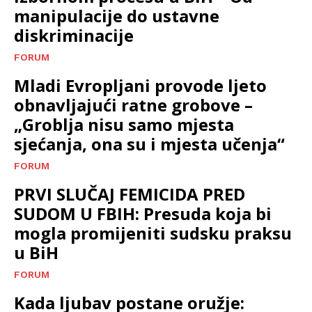
manipulacije do ustavne
diskriminacije
FORUM
Mladi Evropljani provode ljeto
obnavljajući ratne grobove –
„Groblja nisu samo mjesta
sjećanja, ona su i mjesta učenja“
FORUM
PRVI SLUČAJ FEMICIDA PRED
SUDOM U FBIH: Presuda koja bi
mogla promijeniti sudsku praksu
u BiH
FORUM
Kada ljubav postane oružje: