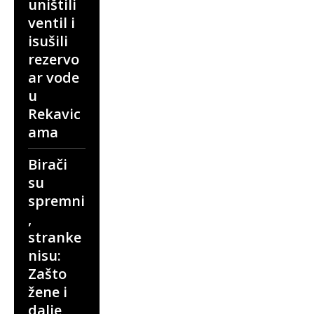
uništili
ventil i
isušili
rezervo
ar vode
u
Rekavic
ama
Birači
su
spremni
,
stranke
nisu:
Zašto
žene i
dalje