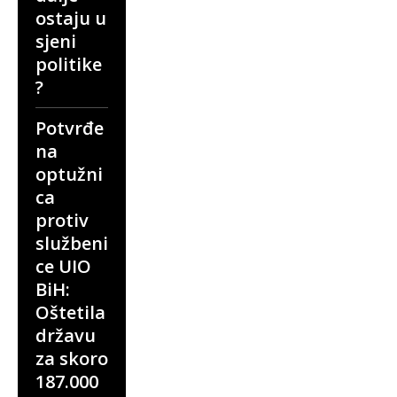
ostaju u
sjeni
politike
?
Potvrđe
na
optužni
ca
protiv
službeni
ce UIO
BiH:
Oštetila
državu
za skoro
187.000