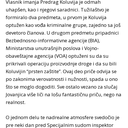
Vlasnik imanja Predrag Koluvija je odmah
uhapšen, kao i njegovi saradnici. Tužilaštvo je
formiralo dva predmeta, u prvom je Koluvija
optužen kao vođa kriminalne grupe, zajedno sa još
devetoro članova. U drugom predmetu pripadnici
Bezbednosno-informativne agencije (BIA),
Ministarstva unutrašnjih poslova i Vojno-
obaveštajne agencija (VOA) optuženi su da su
prikrivali operaciju proizvodnje droge i da su bili
Koluvijin “prsten zaštite”. Ovaj deo priče odvija se
po zakonima verovatnosti i nužnosti, spada u ono
što se moglo dogoditi. Sve ostalo vezano za slučaj
Jovanjica više liči na lošu fantastičnu priču, nego na
realnost.
O jednom delu te nadrealne atmosfere svedočio je
pre neki dan pred Specijalnim sudom inspektor