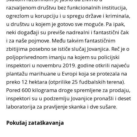
razvaljenom društvu bez funkcionalnih institucija,
ogrezlom u korupciju i u spregu države i kriminala,
u društvu u kojem je gotovo sve moguće. Pa ipak,
neki događaji su previše nadrealni i fantastični čak
i za naše pojmove. Među takvim fantastičnim
zbitijima posebno se ističe slučaj Jovanjica. Reč je o
poljoprivrednom imanju na kojem su policijski
inspektori u novembru 2019. godine otkrili najveću
plantažu marihuane u Evropi koja se protezala na
preko 12 hektara (otprilike 25 fudbalskih terena).
Pored 600 kilograma droge spremljene za prodaju,
inspektori su u podzemlju Jovanjice pronašli i deset
laboratorija za pravljenje skanka i dve sušare.
Pokušaj zataškavanja