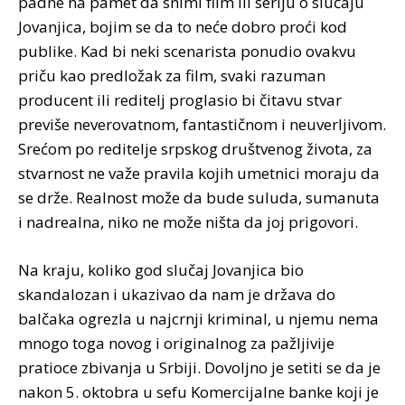
padne na pamet da snimi film ili seriju o slučaju
Jovanjica, bojim se da to neće dobro proći kod
publike. Kad bi neki scenarista ponudio ovakvu
priču kao predložak za film, svaki razuman
producent ili reditelj proglasio bi čitavu stvar
previše neverovatnom, fantastičnom i neuverljivom.
Srećom po reditelje srpskog društvenog života, za
stvarnost ne važe pravila kojih umetnici moraju da
se drže. Realnost može da bude suluda, sumanuta
i nadrealna, niko ne može ništa da joj prigovori.
Na kraju, koliko god slučaj Jovanjica bio
skandalozan i ukazivao da nam je država do
balčaka ogrezla u najcrnji kriminal, u njemu nema
mnogo toga novog i originalnog za pažljivije
pratioce zbivanja u Srbiji. Dovoljno je setiti se da je
nakon 5. oktobra u sefu Komercijalne banke koji je