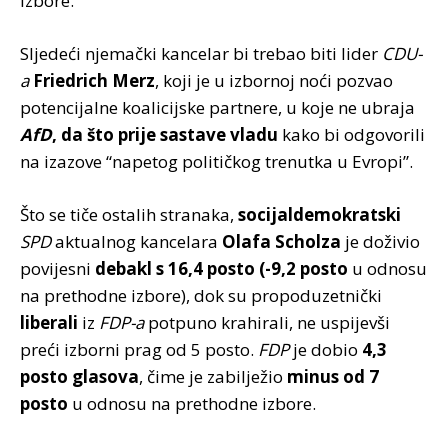
izbore.
Sljedeći njemački kancelar bi trebao biti lider
CDU-
a
Friedrich Merz
, koji je u izbornoj noći pozvao
potencijalne koalicijske partnere, u koje ne ubraja
AfD
, da što prije sastave vladu
kako bi odgovorili
na izazove “napetog političkog trenutka u Evropi”.
Što se tiče ostalih stranaka,
socijaldemokratski
SPD
aktualnog kancelara
Olafa Scholza
je doživio
povijesni
debakl s 16,4 posto
(-9,2 posto
u odnosu
na prethodne izbore), dok su propoduzetnički
liberali
iz
FDP-a
potpuno krahirali, ne uspijevši
preći izborni prag od 5 posto.
FDP
je dobio
4,3
posto glasova
, čime je zabilježio
minus od 7
posto
u odnosu na prethodne izbore.