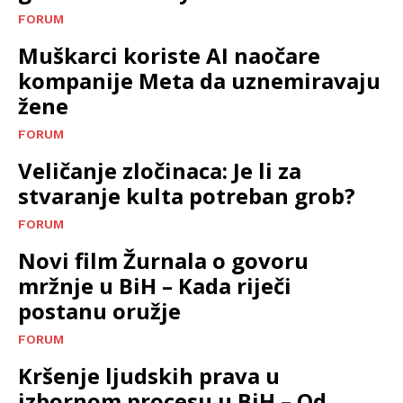
FORUM
Muškarci koriste AI naočare
kompanije Meta da uznemiravaju
žene
FORUM
Veličanje zločinaca: Je li za
stvaranje kulta potreban grob?
FORUM
Novi film Žurnala o govoru
mržnje u BiH – Kada riječi
postanu oružje
FORUM
Kršenje ljudskih prava u
izbornom procesu u BiH – Od