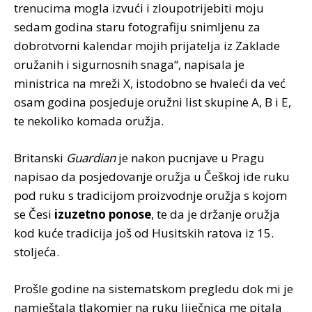
trenucima mogla izvući i zloupotrijebiti moju
sedam godina staru fotografiju snimljenu za
dobrotvorni kalendar mojih prijatelja iz Zaklade
oružanih i sigurnosnih snaga“, napisala je
ministrica na mreži X, istodobno se hvaleći da već
osam godina posjeduje oružni list skupine A, B i E,
te nekoliko komada oružja.
Britanski
Guardian
je nakon pucnjave u Pragu
napisao da posjedovanje oružja u Češkoj ide ruku
pod ruku s tradicijom proizvodnje oružja s kojom
se Česi
izuzetno ponose
, te da je držanje oružja
kod kuće tradicija još od Husitskih ratova iz 15.
stoljeća.
Prošle godine na sistematskom pregledu dok mi je
namještala tlakomjer na ruku liječnica me pitala