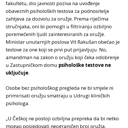
fakultetu, dio javnosti poziva na uvođenje
obaveznih psiholoških testova za podnositelje
zahtjeva za dozvolu za oružje. Prema riječima
stručnjaka, oni bi pomogli u filtriranju ozbiljno
poremećenih ljudi zainteresiranih za oružje.
Ministar unutarnjih poslova Vít Rakušan obećao je
testove za one koji se prvi put prijavljuju. No,
amandman na zakon o oružju koji čeka odobrenje
u Zastupničkom domu
psihološke testove ne
uključuje
.
Osobe bez psihološkog pregleda ne bi smjele ni
primirisati oružju smatraju u Udrugi kliničkih
psihologa.
„U Češkoj ne postoji ozbiljna prepreka da bi netko
mogao posjedovati neograničen broj oružja.