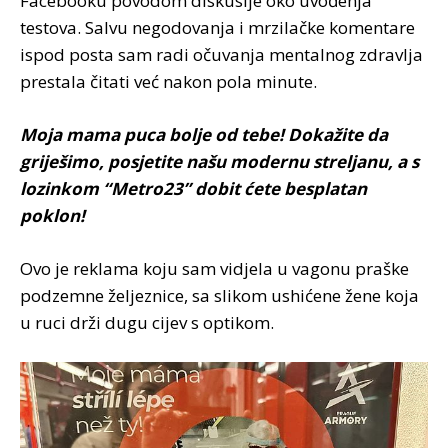
Facebooku povodom diskusije oko uvođenja
testova. Salvu negodovanja i mrzilačke komentare
ispod posta sam radi očuvanja mentalnog zdravlja
prestala čitati već nakon pola minute.
Moja mama puca bolje od tebe! Dokažite da
griješimo, posjetite našu modernu streljanu, a s
lozinkom “Metro23” dobit ćete besplatan
poklon!
Ovo je reklama koju sam vidjela u vagonu praške
podzemne željeznice, sa slikom ushićene žene koja
u ruci drži dugu cijev s optikom.