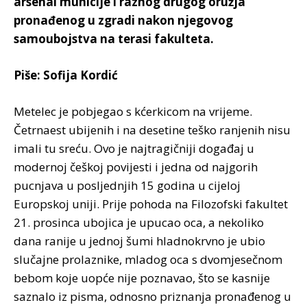
arsenal municije i raznog drugog oružja
pronađenog u zgradi nakon njegovog
samoubojstva na terasi fakulteta.
Piše: Sofija Kordić
Metelec je pobjegao s kćerkicom na vrijeme.
Četrnaest ubijenih i na desetine teško ranjenih nisu
imali tu sreću. Ovo je najtragičniji događaj u
modernoj češkoj povijesti i jedna od najgorih
pucnjava u posljednjih 15 godina u cijeloj
Europskoj uniji. Prije pohoda na Filozofski fakultet
21. prosinca ubojica je upucao oca, a nekoliko
dana ranije u jednoj šumi hladnokrvno je ubio
slučajne prolaznike, mladog oca s dvomjesečnom
bebom koje uopće nije poznavao, što se kasnije
saznalo iz pisma, odnosno priznanja pronađenog u