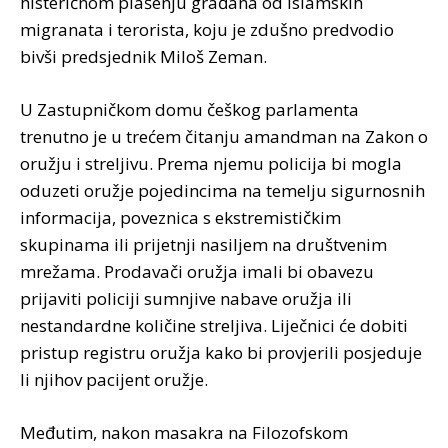
histeričnom plašenju građana od islamskih
migranata i terorista, koju je zdušno predvodio
bivši predsjednik Miloš Zeman.
U Zastupničkom domu češkog parlamenta
trenutno je u trećem čitanju amandman na Zakon o
oružju i streljivu. Prema njemu policija bi mogla
oduzeti oružje pojedincima na temelju sigurnosnih
informacija, poveznica s ekstremističkim
skupinama ili prijetnji nasiljem na društvenim
mrežama. Prodavači oružja imali bi obavezu
prijaviti policiji sumnjive nabave oružja ili
nestandardne količine streljiva. Liječnici će dobiti
pristup registru oružja kako bi provjerili posjeduje
li njihov pacijent oružje.
Međutim, nakon masakra na Filozofskom