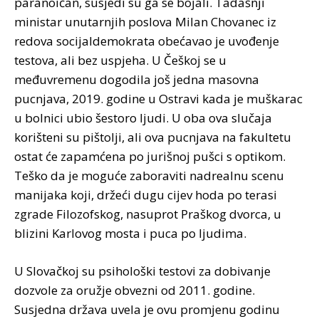
paranoičan, susjedi su ga se bojali. Tadašnji
ministar unutarnjih poslova Milan Chovanec iz
redova socijaldemokrata obećavao je uvođenje
testova, ali bez uspjeha. U Češkoj se u
međuvremenu dogodila još jedna masovna
pucnjava, 2019. godine u Ostravi kada je muškarac
u bolnici ubio šestoro ljudi. U oba ova slučaja
korišteni su pištolji, ali ova pucnjava na fakultetu
ostat će zapamćena po jurišnoj pušci s optikom.
Teško da je moguće zaboraviti nadrealnu scenu
manijaka koji, držeći dugu cijev hoda po terasi
zgrade Filozofskog, nasuprot Praškog dvorca, u
blizini Karlovog mosta i puca po ljudima.
U Slovačkoj su psihološki testovi za dobivanje
dozvole za oružje obvezni od 2011. godine.
Susjedna država uvela je ovu promjenu godinu