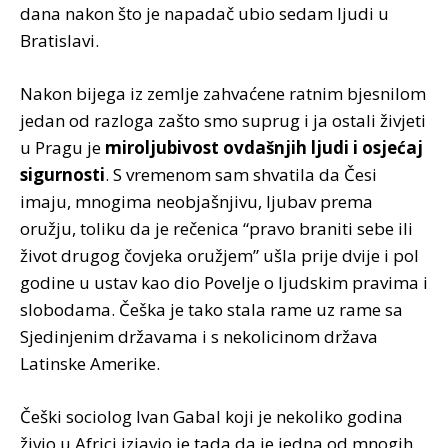
dana nakon što je napadač ubio sedam ljudi u
Bratislavi.
Nakon bijega iz zemlje zahvaćene ratnim bjesnilom
jedan od razloga zašto smo suprug i ja ostali živjeti
u Pragu je
miroljubivost ovdašnjih ljudi i osjećaj
sigurnosti
. S vremenom sam shvatila da Česi
imaju, mnogima neobjašnjivu, ljubav prema
oružju, toliku da je rečenica “pravo braniti sebe ili
život drugog čovjeka oružjem” ušla prije dvije i pol
godine u ustav kao dio Povelje o ljudskim pravima i
slobodama. Češka je tako stala rame uz rame sa
Sjedinjenim državama i s nekolicinom država
Latinske Amerike.
Češki sociolog Ivan Gabal koji je nekoliko godina
živio u Africi izjavio je tada da je jedna od mnogih