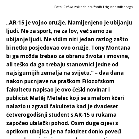
Foto: Češka zaklada oružanih i sigurnosnih snaga
„AR-15 je vojno oružje. Namijenjeno je ubijanju
ljudi. Ne za sport, ne za lov, već samo za
ubijanje ljudi. Ne vidim niti jedan razlog zašto
bi netko posjedovao ovo oružje. Tony Montana
bi ga možda trebao za obranu života i imovine,
ali teško da ga trebaju stanovnici jedne od
najsigurnijih zemalja na svijetu.“ – dva dana
nakon pucnjave na praškom Filozofskom
fakultetu napisao je ovo češki novinar i
publicist Matěj Metelec koji se s malom kćeri
nalazio u zgradi fakulteta kad je dvadeset
četverogodišnji student s AR-15 u rukama
započeo ubilački pohod. Osim duge cijevi s
optikom ubojica je na fakultet donio poveći