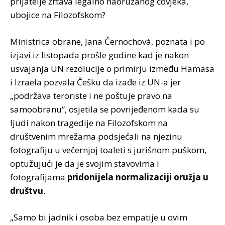
prijatelje žrtava legalno naoružanog čovjeka,
ubojice na Filozofskom?
Ministrica obrane, Jana Černochová, poznata i po
izjavi iz listopada prošle godine kad je nakon
usvajanja UN rezolucije o primirju između Hamasa
i Izraela pozvala Češku da izađe iz UN-a jer
„podržava teroriste i ne poštuje pravo na
samoobranu“, osjetila se povrijeđenom kada su
ljudi nakon tragedije na Filozofskom na
društvenim mrežama podsjećali na njezinu
fotografiju u večernjoj toaleti s jurišnom puškom,
optužujući je da je svojim stavovima i
fotografijama
pridonijela normalizaciji oružja u
društvu
.
„Samo bi jadnik i osoba bez empatije u ovim