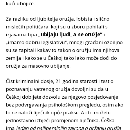
kući ubojice.
Za razliku od ljubitelja oružja, lobista i slično
mislećih političara, koji su u zboru pohitali s
izjavama tipa
„ubijaju ljudi, a ne oružje“
i
„imamo dobru legislativu“, mnogi građani ozbiljno
su se zapitali kakav to zakon o oružju ima njihova
zemlja i kako se u Češkoj tako lako može doći do
oružja za masovno ubijanje.
Čist kriminalni dosje, 21 godina starosti i test o
poznavanju vatrenog oružja dovoljni su da u
Češkoj dobijete dozvolu za njegovo posjedovanje
bez podvrgavanja psihološkom pregledu, osim ako
to ne naloži liječnik opće prakse. A i to možete
jednostavno izbjeći promjenom liječnika. Češka
ima
jedan od najliberalnijih zakona o držanju oružja