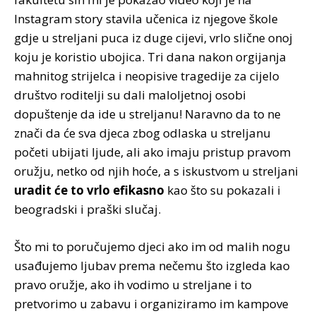
Instagram story stavila učenica iz njegove škole
gdje u streljani puca iz duge cijevi, vrlo slične onoj
koju je koristio ubojica. Tri dana nakon orgijanja
mahnitog strijelca i neopisive tragedije za cijelo
društvo roditelji su dali maloljetnoj osobi
dopuštenje da ide u streljanu! Naravno da to ne
znači da će sva djeca zbog odlaska u streljanu
početi ubijati ljude, ali ako imaju pristup pravom
oružju, netko od njih hoće, a s iskustvom u streljani
uradit će to vrlo efikasno
kao što su pokazali i
beogradski i praški slučaj.
Što mi to poručujemo djeci ako im od malih nogu
usađujemo ljubav prema nečemu što izgleda kao
pravo oružje, ako ih vodimo u streljane i to
pretvorimo u zabavu i organiziramo im kampove