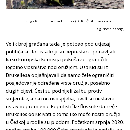
Fotografija ministrice za kalendar (FOTO: Češka zaklada oružanih i
sigurnosnih snaga)
Velik broj građana tada je potpao pod utjecaj
političara i lobista koji su neprestano ponavljali
kako Europska komisija pokušava ograničiti
legalno vlasništvo nad oružjem. Uzalud su iz
Bruxellesa objašnjavali da samo žele ograničiti
posjedovanje određene vrste oružja, posebno
dugih cijevi. Česi su podnijeli žalbu protiv
smjernice, a nakon neuspjeha, uveli su neslavnu
ustavnu promjenu. Populističke floskule da neće
Bruxelles odlučivati o tome tko može nositi oružje
u Češkoj urodile su plodom. Početkom srpnja 2020.
godine preko 100.000 Čeha potpisalo je peticiju za