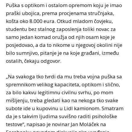
Puška s optikom i ostalom opremom koju je imao
praški ubojica, prema procjenama stručnjaka,
košta oko 8.000 eura. Otkud mladom čovjeku,
studentu bez stalnog zaposlenja toliki novac za
samo jedan komad oružja od njih osam koje je
posjedovao, a da to nikome u njegovoj okolini nije
bilo sumnjivo, pitanje je na koje građani, između
ostalih, čekaju odgovor.
„Na svakoga tko tvrdi da mu treba vojna puška sa
spremnikom velikog kapaciteta, optikom i slično,
za bilo kakvu legitimnu civilnu svrhu, po mom
mišljenju, treba gledati kao na nekoga tko svake
subote ide u kupovinu u Lidl kamionom. Smatram
da je s takvim ljudima suvišno raditi psihološke
testove“, napisao je novinar Jan Moláček na