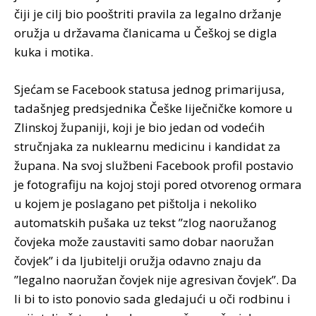
čiji je cilj bio pooštriti pravila za legalno držanje
oružja u državama članicama u Češkoj se digla
kuka i motika.
Sjećam se Facebook statusa jednog primarijusa,
tadašnjeg predsjednika Češke liječničke komore u
Zlinskoj županiji, koji je bio jedan od vodećih
stručnjaka za nuklearnu medicinu i kandidat za
župana. Na svoj službeni Facebook profil postavio
je fotografiju na kojoj stoji pored otvorenog ormara
u kojem je poslagano pet pištolja i nekoliko
automatskih pušaka uz tekst ”zlog naoružanog
čovjeka može zaustaviti samo dobar naoružan
čovjek” i da ljubitelji oružja odavno znaju da
”legalno naoružan čovjek nije agresivan čovjek”. Da
li bi to isto ponovio sada gledajući u oči rodbinu i