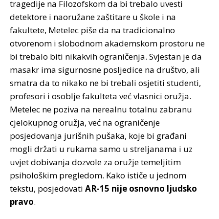
tragedije na Filozofskom da bi trebalo uvesti
detektore i naoružane zaštitare u škole i na
fakultete, Metelec piše da na tradicionalno
otvorenom i slobodnom akademskom prostoru ne
bi trebalo biti nikakvih ograničenja. Svjestan je da
masakr ima sigurnosne posljedice na društvo, ali
smatra da to nikako ne bi trebali osjetiti studenti,
profesori i osoblje fakulteta već vlasnici oružja.
Metelec ne poziva na nerealnu totalnu zabranu
cjelokupnog oružja, već na ograničenje
posjedovanja jurišnih pušaka, koje bi građani
mogli držati u rukama samo u streljanama i uz
uvjet dobivanja dozvole za oružje temeljitim
psihološkim pregledom. Kako ističe u jednom
tekstu, posjedovati
AR-15 nije osnovno ljudsko
pravo
.