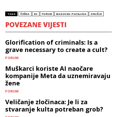
TAGS
ČEŠKA
EU
FORUM
MASOVNA PUCNJAVA
ORUŽJE
POVEZANE VIJESTI
Glorification of criminals: Is a
grave necessary to create a cult?
FORUM
Muškarci koriste AI naočare
kompanije Meta da uznemiravaju
žene
FORUM
Veličanje zločinaca: Je li za
stvaranje kulta potreban grob?