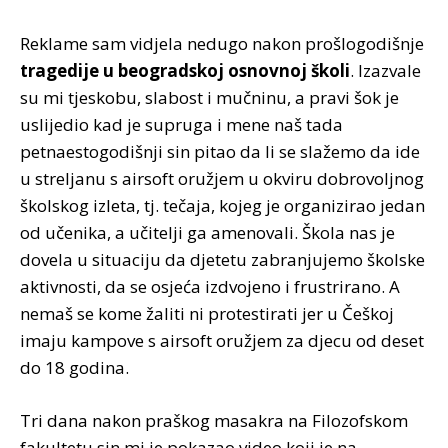
Reklame sam vidjela nedugo nakon prošlogodišnje
tragedije u beogradskoj osnovnoj školi
. Izazvale
su mi tjeskobu, slabost i mučninu, a pravi šok je
uslijedio kad je supruga i mene naš tada
petnaestogodišnji sin pitao da li se slažemo da ide
u streljanu s airsoft oružjem u okviru dobrovoljnog
školskog izleta, tj. tečaja, kojeg je organizirao jedan
od učenika, a učitelji ga amenovali. Škola nas je
dovela u situaciju da djetetu zabranjujemo školske
aktivnosti, da se osjeća izdvojeno i frustrirano. A
nemaš se kome žaliti ni protestirati jer u Češkoj
imaju kampove s airsoft oružjem za djecu od deset
do 18 godina.
Tri dana nakon praškog masakra na Filozofskom
fakultetu sin mi je pokazao video koji je na