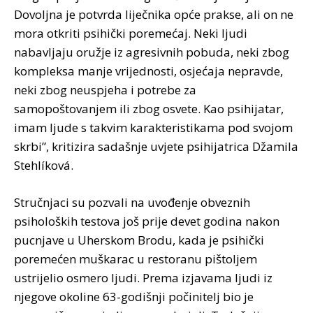
Dovoljna je potvrda liječnika opće prakse, ali on ne
mora otkriti psihički poremećaj. Neki ljudi
nabavljaju oružje iz agresivnih pobuda, neki zbog
kompleksa manje vrijednosti, osjećaja nepravde,
neki zbog neuspjeha i potrebe za
samopoštovanjem ili zbog osvete. Kao psihijatar,
imam ljude s takvim karakteristikama pod svojom
skrbi”, kritizira sadašnje uvjete psihijatrica Džamila
Stehlíková.
Stručnjaci su pozvali na uvođenje obveznih
psiholoških testova još prije devet godina nakon
pucnjave u Uherskom Brodu, kada je psihički
poremećen muškarac u restoranu pištoljem
ustrijelio osmero ljudi. Prema izjavama ljudi iz
njegove okoline 63-godišnji počinitelj bio je