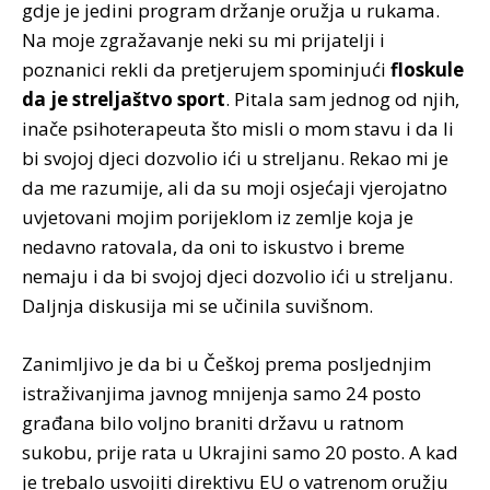
gdje je jedini program držanje oružja u rukama.
Na moje zgražavanje neki su mi prijatelji i
poznanici rekli da pretjerujem spominjući
floskule
da je streljaštvo sport
. Pitala sam jednog od njih,
inače psihoterapeuta što misli o mom stavu i da li
bi svojoj djeci dozvolio ići u streljanu. Rekao mi je
da me razumije, ali da su moji osjećaji vjerojatno
uvjetovani mojim porijeklom iz zemlje koja je
nedavno ratovala, da oni to iskustvo i breme
nemaju i da bi svojoj djeci dozvolio ići u streljanu.
Daljnja diskusija mi se učinila suvišnom.
Zanimljivo je da bi u Češkoj prema posljednjim
istraživanjima javnog mnijenja samo 24 posto
građana bilo voljno braniti državu u ratnom
sukobu, prije rata u Ukrajini samo 20 posto. A kad
je trebalo usvojiti direktivu EU o vatrenom oružju