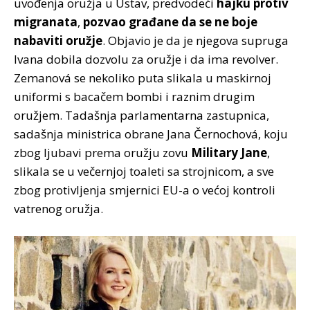
uvođenja oružja u Ustav, predvodeći
hajku protiv
migranata
,
pozvao građane da se ne boje
nabaviti oružje
. Objavio je da je njegova supruga
Ivana dobila dozvolu za oružje i da ima revolver.
Zemanová se nekoliko puta slikala u maskirnoj
uniformi s bacačem bombi i raznim drugim
oružjem. Tadašnja parlamentarna zastupnica,
sadašnja ministrica obrane Jana Černochová, koju
zbog ljubavi prema oružju zovu
Military Jane
,
slikala se u večernjoj toaleti sa strojnicom, a sve
zbog protivljenja smjernici EU-a o većoj kontroli
vatrenog oružja.