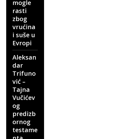
mogle
rasti
zbog
vrućina
i suše u
Evropi
Aleksan
dar
Trifuno
vić –
Tajna
Vučićev
og
predizb
ornog
testame
nta