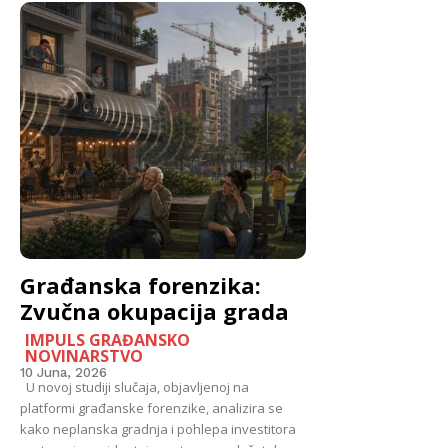
Građanska forenzika:
Zvučna okupacija grada
IMPULS GRAĐANSKO
NOVINARSTVO
10 Juna, 2026
U novoj studiji slučaja, objavljenoj na
platformi građanske forenzike, analizira se
kako neplanska gradnja i pohlepa investitora