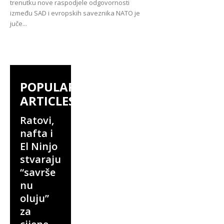
trenutku nove raspodjele odgovornosti
između SAD i evropskih saveznika NATO je
juče...
POPULAR
ARTICLES
Ratovi,
nafta i
El Ninjo
stvaraju
“savrše
nu
oluju”
za