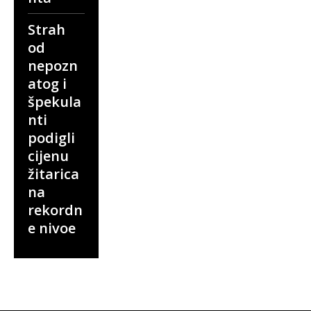
Strah
od
nepozn
atog i
špekula
nti
podigli
cijenu
žitarica
na
rekordn
e nivoe