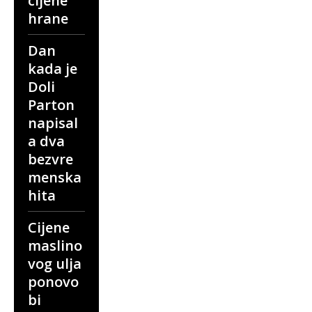
cijene
hrane
Dan
kada je
Doli
Parton
napisal
a dva
bezvre
menska
hita
Cijene
maslino
vog ulja
ponovo
bi