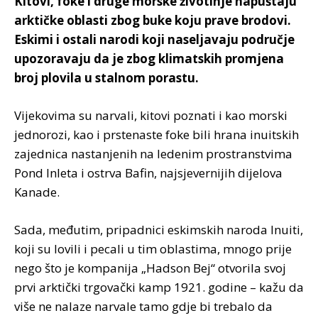
Kitovi, foke i druge morske životinje napuštaju
arktičke oblasti zbog buke koju prave brodovi.
Eskimi i ostali narodi koji naseljavaju područje
upozoravaju da je zbog klimatskih promjena
broj plovila u stalnom porastu.
Vijekovima su narvali, kitovi poznati i kao morski
jednorozi, kao i prstenaste foke bili hrana inuitskih
zajednica nastanjenih na ledenim prostranstvima
Pond Inleta i ostrva Bafin, najsjevernijih dijelova
Kanade.
Sada, međutim, pripadnici eskimskih naroda Inuiti,
koji su lovili i pecali u tim oblastima, mnogo prije
nego što je kompanija „Hadson Bej“ otvorila svoj
prvi arktički trgovački kamp 1921. godine – kažu da
više ne nalaze narvale tamo gdje bi trebalo da