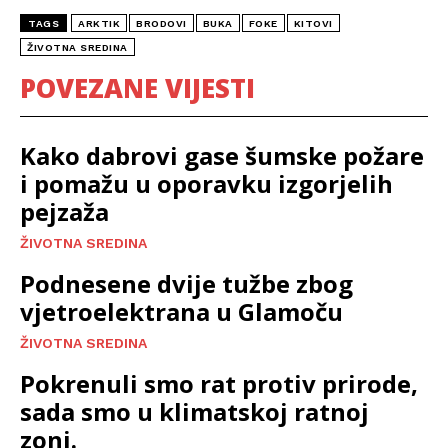
TAGS
ARKTIK
BRODOVI
BUKA
FOKE
KITOVI
ŽIVOTNA SREDINA
POVEZANE VIJESTI
Kako dabrovi gase šumske požare
i pomažu u oporavku izgorjelih
pejzaža
ŽIVOTNA SREDINA
Podnesene dvije tužbe zbog
vjetroelektrana u Glamoču
ŽIVOTNA SREDINA
Pokrenuli smo rat protiv prirode,
sada smo u klimatskoj ratnoj
zoni.