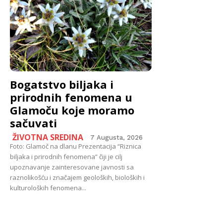
Bogatstvo biljaka i
prirodnih fenomena u
Glamoču koje moramo
sačuvati
ŽIVOTNA SREDINA
7 Augusta, 2026
Foto: Glamoč na dlanu Prezentacija “Riznica
biljaka i prirodnih fenomena” čiji je cilj
upoznavanje zainteresovane javnosti sa
raznolikošću i značajem geoloških, bioloških i
kulturoloških fenomena...