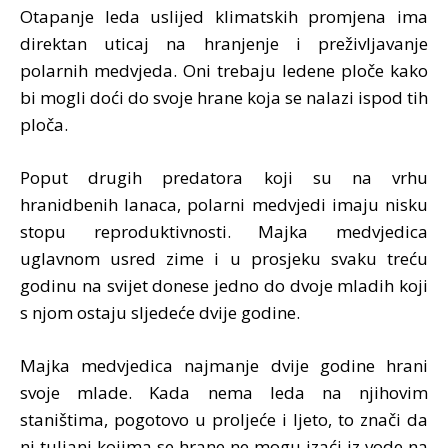
Otapanje leda uslijed klimatskih promjena ima
direktan uticaj na hranjenje i preživljavanje
polarnih medvjeda. Oni trebaju ledene ploče kako
bi mogli doći do svoje hrane koja se nalazi ispod tih
ploča.
Poput drugih predatora koji su na vrhu
hranidbenih lanaca, polarni medvjedi imaju nisku
stopu reproduktivnosti. Majka medvjedica
uglavnom usred zime i u prosjeku svaku treću
godinu na svijet donese jedno do dvoje mladih koji
s njom ostaju sljedeće dvije godine.
Majka medvjedica najmanje dvije godine hrani
svoje mlade. Kada nema leda na njihovim
staništima, pogotovo u proljeće i ljeto, to znači da
ni tuljani kojima se hrane ne mogu izaći iz vode na