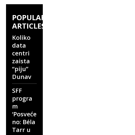
POPULAR
ARTICLES
Koliko
data
centri
zaista
“piju”
Dunav
SFF
progra
m
‘Posveće
no: Béla
Tarr u