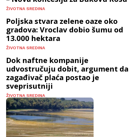
ŽIVOTNA SREDINA
Poljska stvara zelene oaze oko
gradova: Vroclav dobio šumu od
13.000 hektara
ŽIVOTNA SREDINA
Dok naftne kompanije
udvostručuju dobit, argument da
zagađivač plaća postao je
sveprisutniji
ŽIVOTNA SREDINA