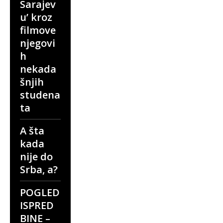
Sarajev
u’ kroz
filmove
njegovi
h
nekada
šnjih
studena
ta
A šta
kada
nije do
Srba, a?
POGLED
ISPRED
BINE –