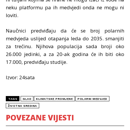
neku platformu pa ih medvjedi onda ne mogu ni
loviti.
Naučnici predviđaju da će se broj polarnih
medvjeda uslijed otapanja leda do 2035. smanjiti
za trećinu. Njihova populacija sada broji oko
26.000 jedinki, a za 20-ak godina će ih biti oko
17.000, predviđaju studije.
Izvor: 24sata
TAGS
GLAD
KLIMATSKE PROMJENE
POLARNI MEDVJED
ŽIVOTNA SREDINA
POVEZANE VIJESTI