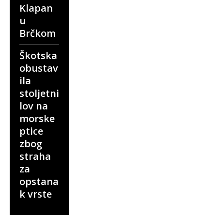
Klapan
u
Brčkom
Škotska
obustav
ila
stoljetni
lov na
morske
ptice
zbog
straha
za
opstana
k vrste