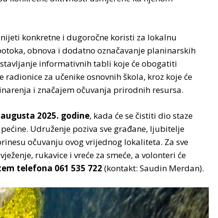
onijeti konkretne i dugoročne koristi za lokalnu
i potoka, obnova i dodatno označavanje planinarskih
tavljanje informativnih tabli koje će obogatiti
 radionice za učenike osnovnih škola, kroz koje će
inarenja i značajem očuvanja prirodnih resursa.
 augusta 2025. godine
, kada će se čistiti dio staze
 pećine. Udruženje poziva sve građane, ljubitelje
oprinesu očuvanju ovog vrijednog lokaliteta. Za sve
vježenje, rukavice i vreće za smeće, a volonteri će
em telefona 061 535 722
(kontakt: Saudin Merdan).