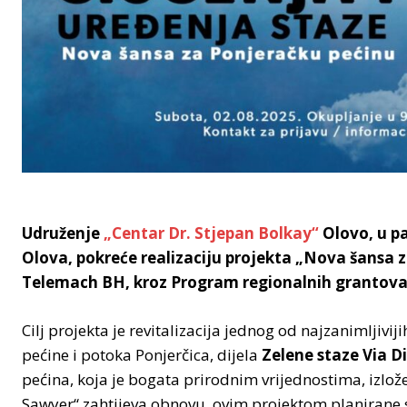
Udruženje
„Centar Dr. Stjepan Bolkay“
Olovo, u pa
Olova, pokreće realizaciju projekta „Nova šansa z
Telemach BH, kroz Program regionalnih grantova
Cilj projekta je revitalizacija jednog od najzanimljivij
pećine i potoka Ponjerčica, dijela
Zelene staze Via D
pećina, koja je bogata prirodnim vrijednostima, izlo
Sawyer“ zahtijeva obnovu, ovim projektom planirane 