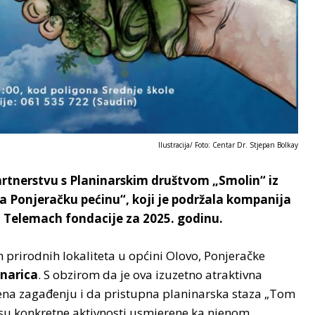
Ilustracija/ Foto: Centar Dr. Stjepan Bolkay
rtnerstvu s Planinarskim društvom „Smolin“ iz
a Ponjeračku pećinu“, koji je podržala kompanija
 Telemach fondacije za 2025. godinu.
ih prirodnih lokaliteta u općini Olovo, Ponjeračke
inarica
. S obzirom da je ova izuzetno atraktivna
žena zagađenju i da pristupna planinarska staza „Tom
su konkretne aktivnosti usmjerene ka njenom