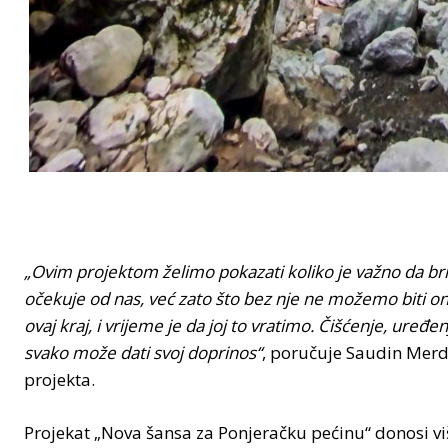
„Ovim projektom želimo pokazati koliko je važno da bri
očekuje od nas, već zato što bez nje ne možemo biti o
ovaj kraj, i vrijeme je da joj to vratimo. Čišćenje, uređe
svako može dati svoj doprinos“
, poručuje Saudin Merda
projekta.
Projekat „Nova šansa za Ponjeračku pećinu“ donosi više