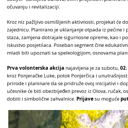
očuvanju i revitalizaciji.
Kroz niz pažljivo osmišljenih aktivnosti, projekat će d
zajednicu. Planirano je uklanjanje otpada iz pećine 
staza, zamjena dotrajale sigurnosne opreme, kao i pos
iskustvo posjetilaca. Poseban segment čine edukativne
mladi biti upoznati sa speleologijom, osnovama plan
Prva volonterska akcija
najavljena je za subotu,
02.
kroz Ponjeračke Luke, potok Ponjerčica i unutrašnjost
prirode i planinare da se pridruže ovoj inicijativi i d
učesnike će biti obezbijeđen prevoz iz Olova, ručak, os
dobiti i simbolične zahvalnice.
Prijave
su moguće
put