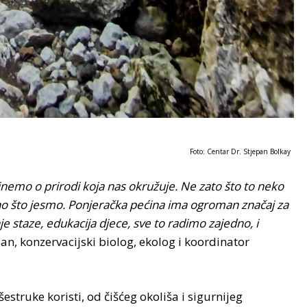
Foto: Centar Dr. Stjepan Bolkay
nemo o prirodi koja nas okružuje.
Ne zato što
to neko
no što jesmo. Ponjeračka pećina ima ogroman značaj za
nje staze, edukacija djece, sve to radimo zajedno, i
n, konzervacijski biolog, ekolog i koordinator
struke koristi, od čišćeg okoliša i sigurnijeg