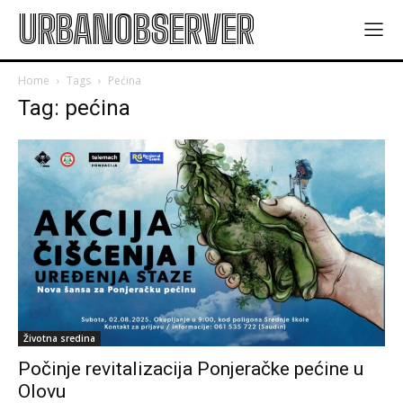
URBANOBSERVER
Home
Tags
Pećina
Tag: pećina
Životna sredina
Počinje revitalizacija Ponjeračke pećine u
Olovu