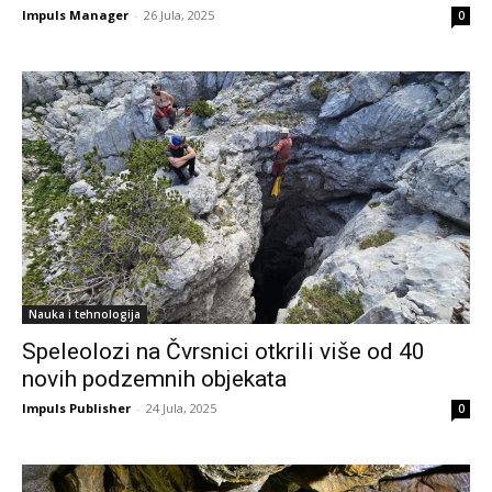
Impuls Manager
-
26 Jula, 2025
0
Nauka i tehnologija
Speleolozi na Čvrsnici otkrili više od 40
novih podzemnih objekata
Impuls Publisher
-
24 Jula, 2025
0