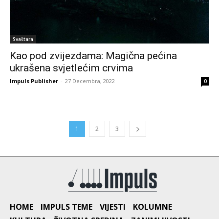
Svaštara
Kao pod zvijezdama: Magična pećina
ukrašena svjetlećim crvima
Impuls Publisher
-
27 Decembra, 2022
0
1
2
3
HOME
IMPULS TEME
VIJESTI
KOLUMNE