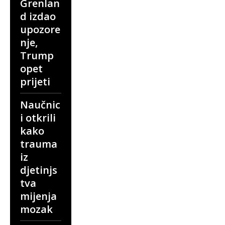
Grenlan
d izdao
upozore
nje,
Trump
opet
prijeti
Naučnic
i otkrili
kako
trauma
iz
djetinjs
tva
mijenja
mozak