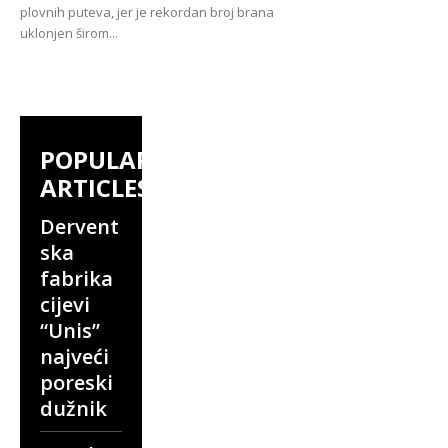
plovnih puteva, jer je rekordan broj brana
uklonjen širom...
POPULAR
ARTICLES
Dervent
ska
fabrika
cijevi
“Unis”
najveći
poreski
dužnik