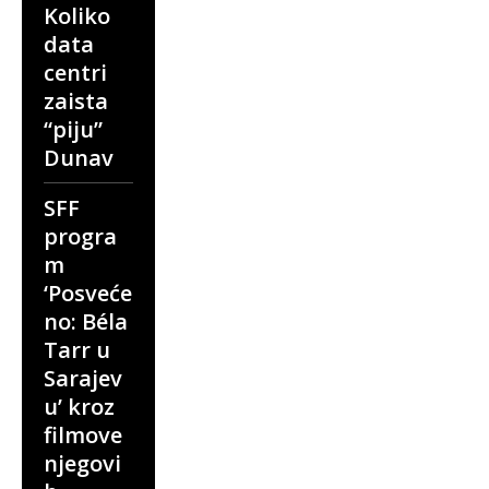
Koliko
data
centri
zaista
“piju”
Dunav
SFF
progra
m
‘Posveće
no: Béla
Tarr u
Sarajev
u’ kroz
filmove
njegovi