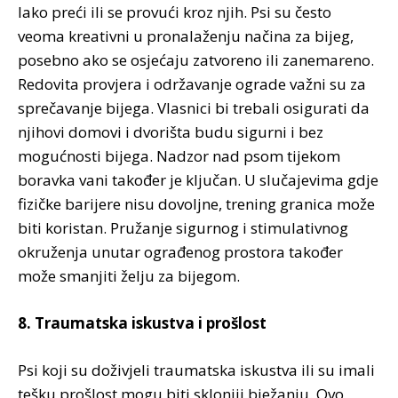
lako preći ili se provući kroz njih. Psi su često
veoma kreativni u pronalaženju načina za bijeg,
posebno ako se osjećaju zatvoreno ili zanemareno.
Redovita provjera i održavanje ograde važni su za
sprečavanje bijega. Vlasnici bi trebali osigurati da
njihovi domovi i dvorišta budu sigurni i bez
mogućnosti bijega. Nadzor nad psom tijekom
boravka vani također je ključan. U slučajevima gdje
fizičke barijere nisu dovoljne, trening granica može
biti koristan. Pružanje sigurnog i stimulativnog
okruženja unutar ograđenog prostora također
može smanjiti želju za bijegom.
8. Traumatska iskustva i prošlost
Psi koji su doživjeli traumatska iskustva ili su imali
tešku prošlost mogu biti skloniji bježanju. Ovo