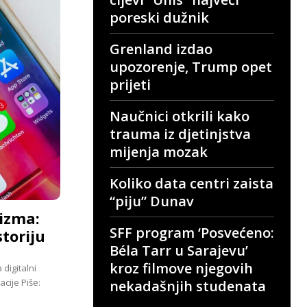
poreski dužnik
Grenland izdao
upozorenje, Trump opet
prijeti
Naučnici otkrili kako
trauma iz djetinjstva
mijenja mozak
Koliko data centri zaista
“piju” Dunav
nizma:
SFF program ‘Posvećeno:
toriju
Béla Tarr u Sarajevu’
kroz filmove njegovih
digitalni
acije Piše:
nekadašnjih studenata
.