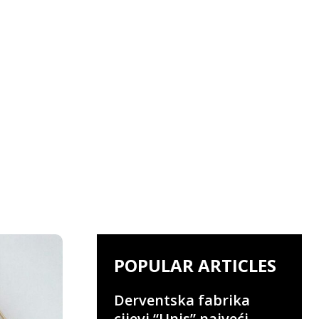
POPULAR ARTICLES
Derventska fabrika
cijevi “Unis” najveći