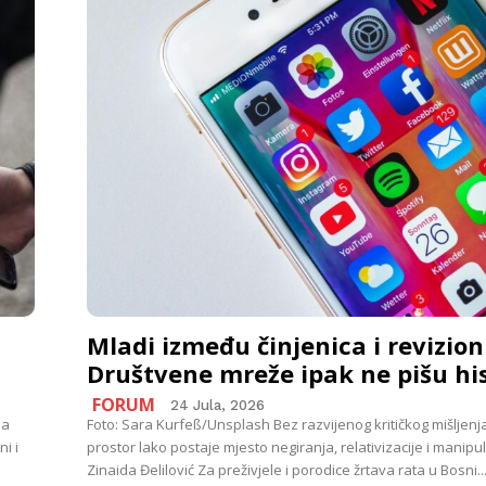
Mladi između činjenica i revizio
Društvene mreže ipak ne pišu his
FORUM
24 Jula, 2026
ja
Foto: Sara Kurfeß/Unsplash Bez razvijenog kritičkog mišljenja 
i i
prostor lako postaje mjesto negiranja, relativizacije i manipul
Zinaida Đelilović Za preživjele i porodice žrtava rata u Bosni..