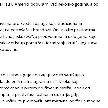
eri su u Americi popularni već nekoliko godina, a od
vu na proizvode i usluge koje tradicionalni
caj na potrošače i brendove. Oni svojim pratiocima
 iz ličnog iskustva“, o proizvodima ili uslugama koje
vakav pristup pomaže u formiranju kritičkijeg stava
 kupovinu.
YouTube-a gdje objavljuju video sadržaje o
a, do onih na Instagramu ili TikToku koji
a promovisanih putem društvenih mreža. Jedan od
panja protiv fast fashion industrije, gdje
rživošću, te promovišu alternativne, održivije modne