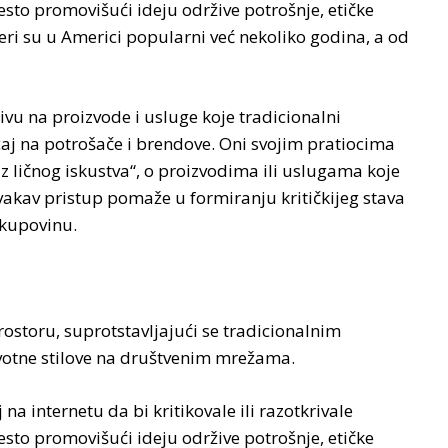
esto promovišući ideju održive potrošnje, etičke
eri su u Americi popularni već nekoliko godina, a od
vu na proizvode i usluge koje tradicionalni
caj na potrošače i brendove. Oni svojim pratiocima
 iz ličnog iskustva“, o proizvodima ili uslugama koje
vakav pristup pomaže u formiranju kritičkijeg stava
 kupovinu.
rostoru, suprotstavljajući se tradicionalnim
ivotne stilove na društvenim mrežama.
na internetu da bi kritikovale ili razotkrivale
esto promovišući ideju održive potrošnje, etičke