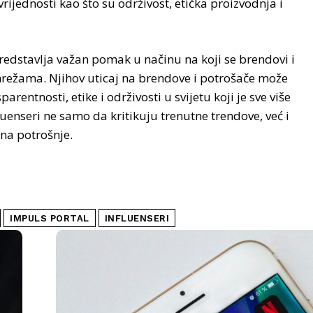
rijednosti kao što su održivost, etička proizvodnja i
redstavlja važan pomak u načinu na koji se brendovi i
mrežama. Njihov uticaj na brendove i potrošače može
entnosti, etike i održivosti u svijetu koji je sve više
enseri ne samo da kritikuju trenutne trendove, već i
ina potrošnje.
IMPULS PORTAL
INFLUENSERI