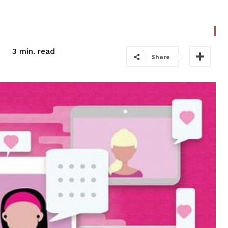
read
3
min.
Share