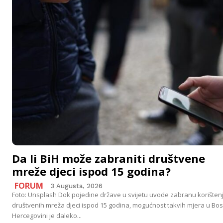
Da li BiH može zabraniti društvene
mreže djeci ispod 15 godina?
FORUM
3 Augusta, 2026
Foto: Unsplash Dok pojedine države u svijetu uvode zabranu korišten
društvenih mreža djeci ispod 15 godina, mogućnost takvih mjera u Bosn
Hercegovini je daleko...