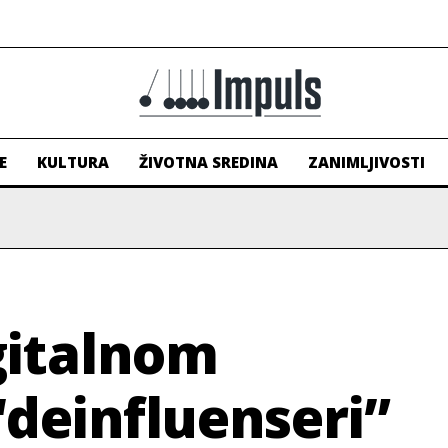
E
KULTURA
ŽIVOTNA SREDINA
ZANIMLJIVOSTI
gitalnom
“deinfluenseri”