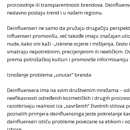
proizvodnje ili transparentnosti brendova. Deinfluens
nedavno postaju trend i u našem regionu.
Deinfluenseri ne samo da pružaju drugačiju perspekti
influenseri promovišu, već takođe imaju značajan uti
nude, kako oni kaži -„iskrene ocjene i mišljenja, često
smatraju nepotrebnim, precijenjenim ili neetičkim. O
prema potrošačkoj kulturi i promoviše informisaniju
Iznošenje problema „unutar“ brenda
Deinfluensera ima na svim društvenim mrežama – od 
neefikasnosti određenih kozmetičkih i drugih proizvod
razotkrivaju realnost iza „savršenih“ životnih stilov
poznatih primjera deinfluensinga jeste pokretanje kam
deinfluenseri ističu probleme povezane sa etikom i od
izbore.