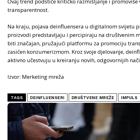
Ovaj trend podstiče kritičko razmišljanje i promoviše v
transparentnost.
Na kraju, pojava deinfluensera u digitalnom svijetu p
proizvodi predstavljaju i percipiraju na društvenim 
biti značajan, pružajući platformu za promociju transpar
zasićen konzumerizmom. Kroz svoje djelovanje, deinflu
aktivno učestvuju u kreiranju novih, odgovornijih nač
Izvor: Merketing mreža
TAGS
DEINFLUENSERI
DRUŠTVENE MREŽE
IMPULS