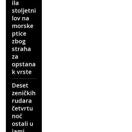
ila
stoljetni
lov na
morske
ptice
zbog
straha
za
opstana
k vrste
Deset
zeničkih
rudara
četvrtu
noć
ostali u
jami