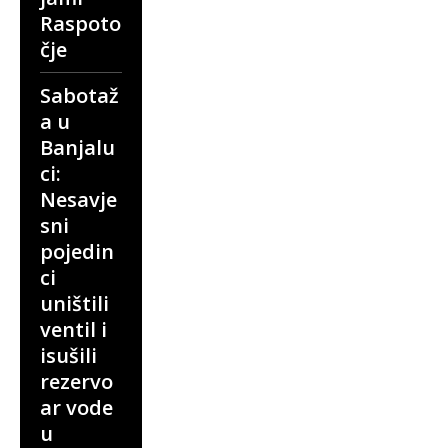
Raspoto
čje
Sabotaž
a u
Banjalu
ci:
Nesavje
sni
pojedin
ci
uništili
ventil i
isušili
rezervo
ar vode
u