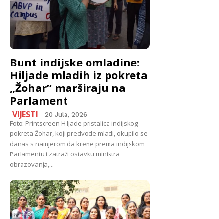
Bunt indijske omladine:
Hiljade mladih iz pokreta
„Žohar” marširaju na
Parlament
VIJESTI
20 Jula, 2026
Foto: Printscreen Hiljade pristalica indijskog
pokreta Žohar, koji predvode mladi, okupilo se
danas s namjerom da krene prema indijskom
Parlamentu i zatraži ostavku ministra
obrazovanja,...