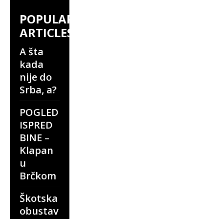
POPULAR
ARTICLES
A šta
kada
nije do
Srba, a?
POGLED
ISPRED
BINE –
Klapan
u
Brčkom
Škotska
obustav