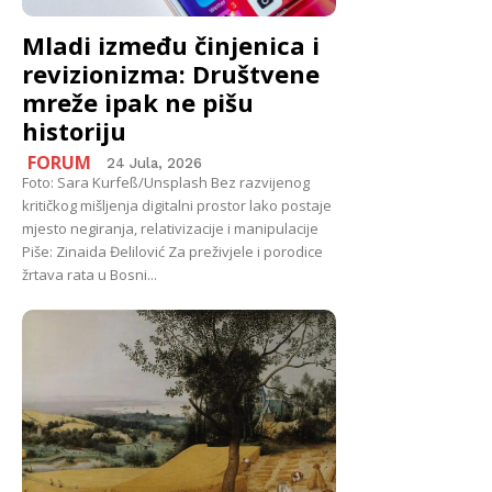
Mladi između činjenica i
revizionizma: Društvene
mreže ipak ne pišu
historiju
FORUM
24 Jula, 2026
Foto: Sara Kurfeß/Unsplash Bez razvijenog
kritičkog mišljenja digitalni prostor lako postaje
mjesto negiranja, relativizacije i manipulacije
Piše: Zinaida Đelilović Za preživjele i porodice
žrtava rata u Bosni...