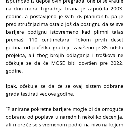
ispumpao iz depoa ovih pregrada, one bi se vratile
na dno mora. Izgradnja brana je započeta 2003.
godine, a postavljeno je svih 78 planiranih, pa je
pred stručnjacima ostalo još da postignu da se sve
barijere podignu istovremeno kad plimni talas
premaši 110 centimetara. Tokom prvih deset
godina od početka gradnje, završeno je 85 odsto
projekta, ali zbog brojih odlaganja i troškova ne
očekuje se da će MOSE biti dovršen pre 2022.
godine.
Ipak, očekuje se da će se ovaj sistem odbrane
grada testirati već ove godine.
“Planirane pokretne barijere mogle bi da omoguće
odbranu od poplava u narednih nekoliko decenija,
ali more će se s vremenom podići na nivo na kojem