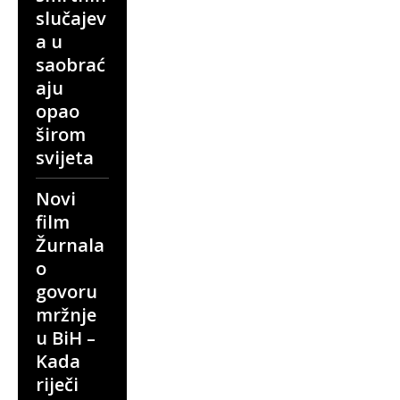
slučajev
a u
saobrać
aju
opao
širom
svijeta
Novi
film
Žurnala
o
govoru
mržnje
u BiH –
Kada
riječi