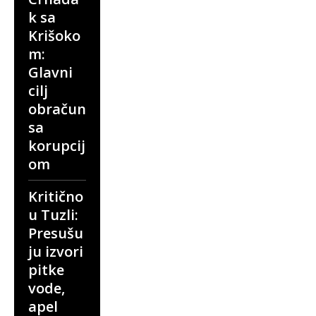
k sa
Krišoko
m:
Glavni
cilj
obračun
sa
korupcij
om
Kritično
u Tuzli:
Presušu
ju izvori
pitke
vode,
apel