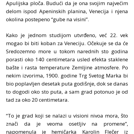
Apulijska ploča. Budući da je ona svojim najvećim
delom ispod Apeninskih planina, Venecija i njena
okolina postepeno “gube na visini”.
Kako je jednom studijom utvrđeno, već 22. vek
mogao bi biti koban za Veneciju. Očekuje se da će
Sredozemno more u tokom narednih sto godina
porasti oko 140 centimetara usled efekta staklene
bašte i rasta temperature Zemljine atmosfere. Po
nekim izvorima, 1900. godine Trg Svetog Marka bi
bio poplavljen desetak puta godišnje, dok se danas
to dogodi oko sto puta, a sam grad potonuo je od
tad za oko 20 centimetara.
“To je grad koji se nalazi u visioni nivoa mora, što
znači da je veoma osetljiv na promene”,
napomenula je hemičarka Karolin Flečer iz