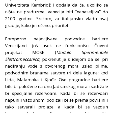
Univerziteta Kembridž i dodala da će, ukoliko se
ništa ne preduzme, Venecija biti “nenaseljiva” do
2100. godine. Srećom, za italijansku vladu ovaj
grad je, kako je rečeno, prioritet.
Pompezno najavljivane podvodne barijere
Venecijanci još uvek ne funkcionišu. Čuveni
projekat MOSE (
Modulo Sperimentale
Elettromeccanico
) pokrenut je s idejom da se, pri
nadiranju vode s otvorenog mora usled plime,
podvodnim branama zatvore tri dela lagune: kod
Lida, Malamoka i Kjođe. Ove pregradne barijere
bile bi položene na dnu Jadranskog mora i sadržale
bi specijalne rezervoare. Kada bi se rezervoari
napunili vazduhom, podizali bi se prema površini i
tako zatvarali prolaze, a kada bi se vazduh