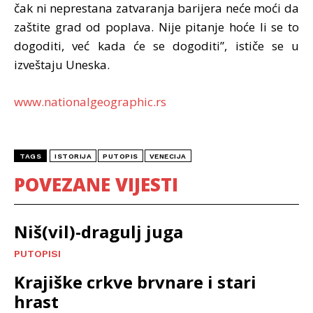
čak ni neprestana zatvaranja barijera neće moći da
zaštite grad od poplava. Nije pitanje hoće li se to
dogoditi, već kada će se dogoditi”, ističe se u
izveštaju Uneska.
www.nationalgeographic.rs
TAGS
ISTORIJA
PUTOPIS
VENECIJA
POVEZANE VIJESTI
Niš(vil)-dragulj juga
PUTOPISI
Krajiške crkve brvnare i stari
hrast