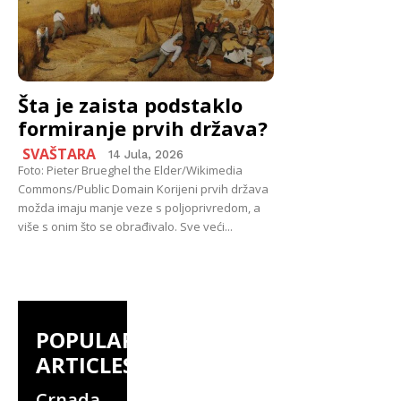
Šta je zaista podstaklo
formiranje prvih država?
SVAŠTARA
14 Jula, 2026
Foto: Pieter Brueghel the Elder/Wikimedia
Commons/Public Domain Korijeni prvih država
možda imaju manje veze s poljoprivredom, a
više s onim što se obrađivalo. Sve veći...
POPULAR
ARTICLES
Crnada