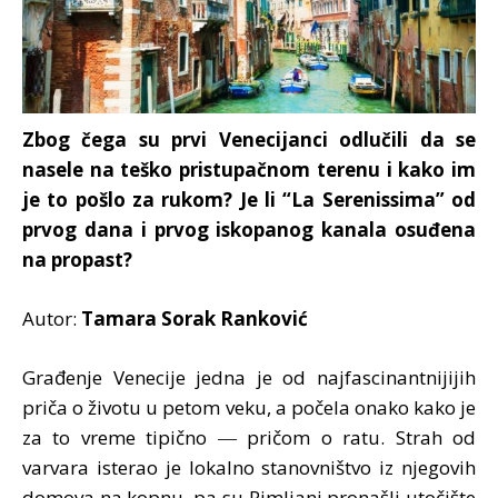
Zbog čega su prvi Venecijanci odlučili da se
nasele na teško pristupačnom terenu i kako im
je to pošlo za rukom? Je li “La Serenissima” od
prvog dana i prvog iskopanog kanala osuđena
na propast?
Autor:
Tamara Sorak Ranković
Građenje Venecije jedna je od najfascinantnijijih
priča o životu u petom veku, a počela onako kako je
za to vreme tipično ― pričom o ratu. Strah od
varvara isterao je lokalno stanovništvo iz njegovih
domova na kopnu, pa su Rimljani pronašli utočište