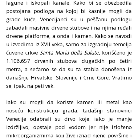
lagune i iskopali kanale. Kako bi se obezbedila
postojana podloga na kojoj bi kasnije mogli da
grade kuće, Venecijanci su u peščanu podlogu
zabadali masivne drvene stubove i na njima ređali
drvene platforme, a onda i kamen. Kako se navodi
u izvodima iz XVII veka, samo za izgradnju temelja
čuvene crkve
Santa Maria della Salute
, korišćeno je
1.106.657 drvenih stubova dugačkih po četiri
metra, a sećamo se da su ta stabla donošena iz
današnje Hrvatske, Slovenije i Crne Gore. Vratimo
se, ipak, na peti vek.
Iako su mogli da koriste kamen ili metal kao
noseću konstrukciju grada, tadašnji stanovnici
Venecije odabrali su drvo koje, iako je manje
izdržljivo, opstaje pod vodom jer nije izloženo
mikroorganizmima koji žive iznad njene površine i