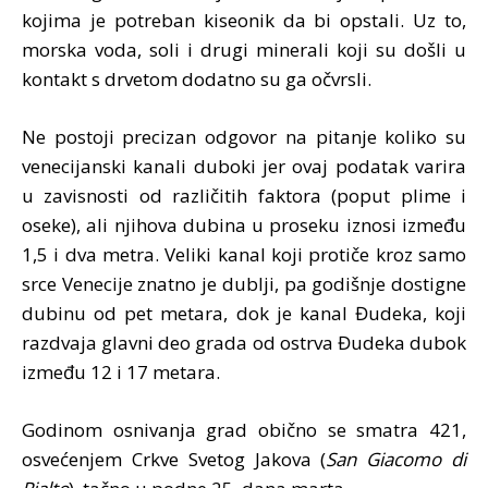
kojima je potreban kiseonik da bi opstali. Uz to,
morska voda, soli i drugi minerali koji su došli u
kontakt s drvetom dodatno su ga očvrsli.
Ne postoji precizan odgovor na pitanje koliko su
venecijanski kanali duboki jer ovaj podatak varira
u zavisnosti od različitih faktora (poput plime i
oseke), ali njihova dubina u proseku iznosi između
1,5 i dva metra. Veliki kanal koji protiče kroz samo
srce Venecije znatno je dublji, pa godišnje dostigne
dubinu od pet metara, dok je kanal Đudeka, koji
razdvaja glavni deo grada od ostrva Đudeka dubok
između 12 i 17 metara.
Godinom osnivanja grad obično se smatra 421,
osvećenjem Crkve Svetog Jakova (
San Giacomo di