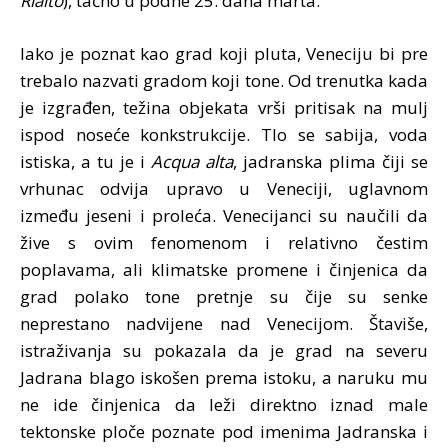
Rialto
), tačno u podne 25. dana marta.
Iako je poznat kao grad koji pluta, Veneciju bi pre
trebalo nazvati gradom koji tone. Od trenutka kada
je izgrađen, težina objekata vrši pritisak na mulj
ispod noseće konkstrukcije. Tlo se sabija, voda
istiska, a tu je i
Acqua alta
, jadranska plima čiji se
vrhunac odvija upravo u Veneciji, uglavnom
između jeseni i proleća. Venecijanci su naučili da
žive s ovim fenomenom i relativno čestim
poplavama, ali klimatske promene i činjenica da
grad polako tone pretnje su čije su senke
neprestano nadvijene nad Venecijom. Štaviše,
istraživanja su pokazala da je grad na severu
Jadrana blago iskošen prema istoku, a naruku mu
ne ide činjenica da leži direktno iznad male
tektonske ploče poznate pod imenima Jadranska i