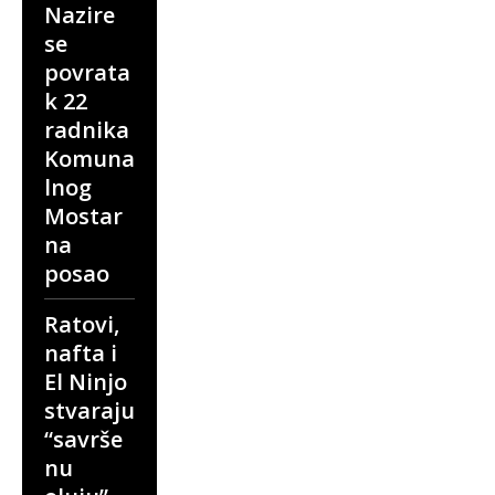
Nazire
se
povrata
k 22
radnika
Komuna
lnog
Mostar
na
posao
Ratovi,
nafta i
El Ninjo
stvaraju
“savrše
nu