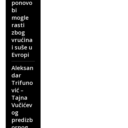
ponovo
bi
mogle
rasti
zbog
vrućina
i suše u
Evropi
Aleksan
dar
Trifuno
vić –
Tajna
Vučićev
og
predizb
ornog