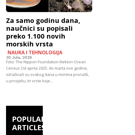
Za samo godinu dana,
naučnici su popisali
preko 1.100 novih
morskih vrsta
NAUKA I TEHNOLOGIJA
30 Jula, 2026
Foto: The Nippon Foundation-Nekton Ocean
Census Od aprila 2025. do marta ove godine,
istraživači su svakog dana u morima pronašli,
u prosjeku, tri vrste koje...
POPULAR
ARTICLES