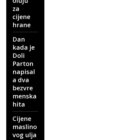
oluju”
za
cijene
hrane
Dan
kada je
Doli
Parton
napisal
a dva
bezvre
menska
hita
Cijene
maslino
vog ulja