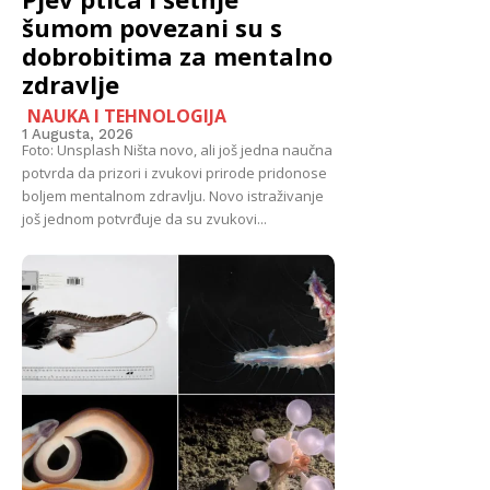
šumom povezani su s
dobrobitima za mentalno
zdravlje
NAUKA I TEHNOLOGIJA
1 Augusta, 2026
Foto: Unsplash Ništa novo, ali još jedna naučna
potvrda da prizori i zvukovi prirode pridonose
boljem mentalnom zdravlju. Novo istraživanje
još jednom potvrđuje da su zvukovi...