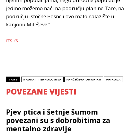
njenim populacijama, nego prirodne populacije
jedino možemo naći na području planine Tare, na
području istočne Bosne i ovo malo nalazište u
kanjonu Mileševe.“
rts.rs
TAGS
NAUKA I TEHNOLOGIJA
PANČIĆEVA OMORIKA
PRIRODA
POVEZANE VIJESTI
Pjev ptica i šetnje šumom
povezani su s dobrobitima za
mentalno zdravlje