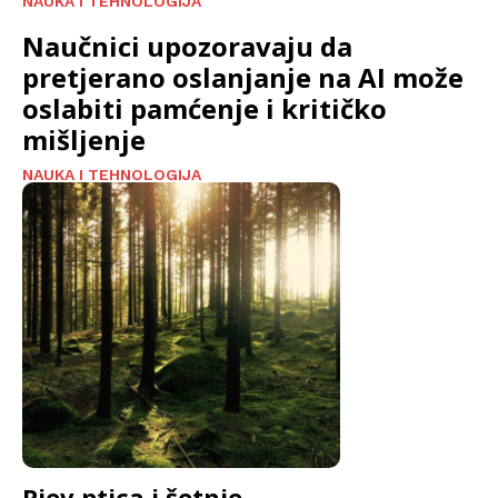
NAUKA I TEHNOLOGIJA
Naučnici upozoravaju da
pretjerano oslanjanje na AI može
oslabiti pamćenje i kritičko
mišljenje
NAUKA I TEHNOLOGIJA
Pjev ptica i šetnje