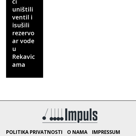
ci
uništili
ventil i
isušili
rezervo
ar vode
u
Rekavic
ama
POLITIKA PRIVATNOSTI
O NAMA
IMPRESSUM