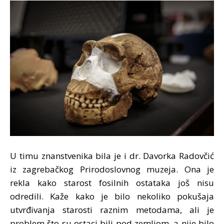
U timu znanstvenika bila je i dr. Davorka Radovčić
iz zagrebačkog Prirodoslovnog muzeja. Ona je
rekla kako starost fosilnih ostataka još nisu
odredili. Kaže kako je bilo nekoliko pokušaja
utvrđivanja starosti raznim metodama, ali je
problem što su ostaci bili pod zemljom, a nije bilo