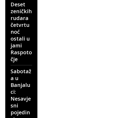
Deset
zeničkih
rudara
četvrtu
noć
ostali u
jami
Raspoto
čje
Sabotaž
a u
Banjalu
ci:
Nesavje
sni
pojedin