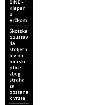
BINE –
Klapan
u
Brčkom
Škotska
obustav
ila
stoljetni
lov na
morske
ptice
zbog
straha
za
opstana
k vrste