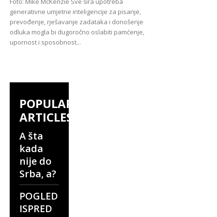
Foto: Mike McKenzie Sve šira upotreba
generativne umjetne inteligencije za pisanje,
prevođenje, rješavanje zadataka i donošenje
odluka mogla bi dugoročno oslabiti pamćenje,
upornost i sposobnost...
POPULAR
ARTICLES
A šta
kada
nije do
Srba, a?
POGLED
ISPRED