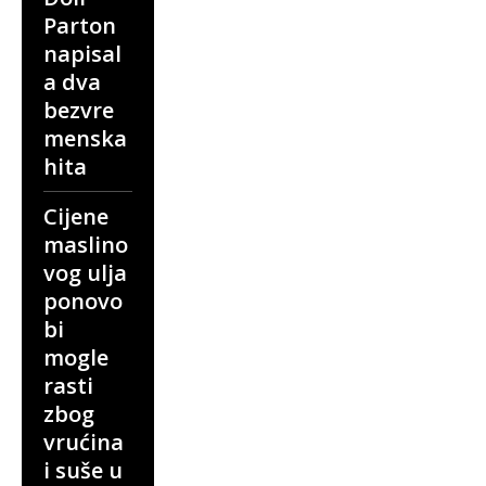
Parton
napisal
a dva
bezvre
menska
hita
Cijene
maslino
vog ulja
ponovo
bi
mogle
rasti
zbog
vrućina
i suše u