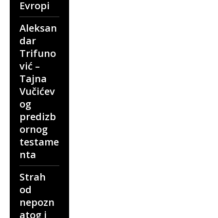
Evropi
Aleksan
dar
Trifuno
vić –
Tajna
Vučićev
og
predizb
ornog
testame
nta
Strah
od
nepozn
atog i