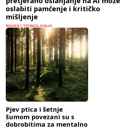
pretjerano oslanjanje na AI može
oslabiti pamćenje i kritičko
mišljenje
NAUKA I TEHNOLOGIJA
Pjev ptica i šetnje
šumom povezani su s
dobrobitima za mentalno