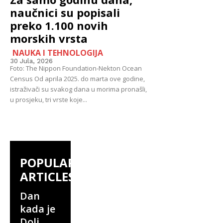
naučnici su popisali
preko 1.100 novih
morskih vrsta
NAUKA I TEHNOLOGIJA
30 Jula, 2026
Foto: The Nippon Foundation-Nekton Ocean
Census Od aprila 2025. do marta ove godine,
istraživači su svakog dana u morima pronašli,
u prosjeku, tri vrste koje...
POPULAR
ARTICLES
Dan
kada je
Doli