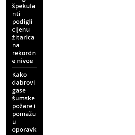
špekula
nti
podigli
cijenu
žitarica
na
rekordn
e nivoe
Kako
dabrovi
gase
šumske
požare i
pomažu
u
oporavk