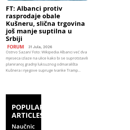
FT: Albanci protiv
rasprodaje obale
Kušneru, slična trgovina
još manje suptilna u
Srbiji
FORUM
31 Jula, 2026
Ostrvo Sazan/ Foto: Wikipedia Albanci već dva
mjeseca izlaze na ulice kako bi se suprotstavili
planiranoj gradnji luksuznog odmarališta
Kušnera i njegove supruge Ivanke Tramp...
POPULAR
ARTICLES
Naučnic