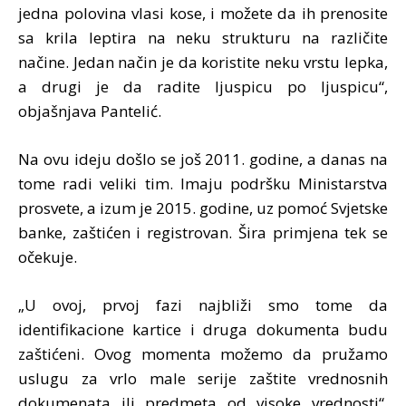
jedna polovina vlasi kose, i možete da ih prenosite
sa krila leptira na neku strukturu na različite
načine. Jedan način je da koristite neku vrstu lepka,
a drugi je da radite ljuspicu po ljuspicu“,
objašnjava Pantelić.
Na ovu ideju došlo se još 2011. godine, a danas na
tome radi veliki tim. Imaju podršku Ministarstva
prosvete, a izum je 2015. godine, uz pomoć Svjetske
banke, zaštićen i registrovan. Šira primjena tek se
očekuje.
„U ovoj, prvoj fazi najbliži smo tome da
identifikacione kartice i druga dokumenta budu
zaštićeni. Ovog momenta možemo da pružamo
uslugu za vrlo male serije zaštite vrednosnih
dokumenata ili predmeta od visoke vrednosti“,