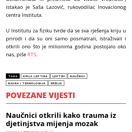
istakao je Saša Lazović, rukovodilac Inovacionog
centra Instituta.
U Institutu za fiziku tvrde da se sva rješenja kriju u
prirodi i da su oni samo posmatrali, istraživali i
otkrili ono što je milionima godina postojalo oko
nas, piše
RTS
.
TAGS
KRILA LEPTIRA
LEPTIRI
NAUČNICI
NAUKA I TEHNOLOGIJA
SRBIJA
POVEZANE VIJESTI
Naučnici otkrili kako trauma iz
djetinjstva mijenja mozak