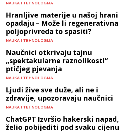
NAUKA I TEHNOLOGIJA
Hranljive materije u našoj hrani
opadaju – Može li regenerativna
poljoprivreda to spasiti?
NAUKA I TEHNOLOGIJA
Naučnici otkrivaju tajnu
„spektakularne raznolikosti“
ptičjeg pjevanja
NAUKA I TEHNOLOGIJA
Ljudi žive sve duže, ali ne i
zdravije, upozoravaju naučnici
NAUKA I TEHNOLOGIJA
ChatGPT Izvršio hakerski napad,
želio pobijediti pod svaku cijenu