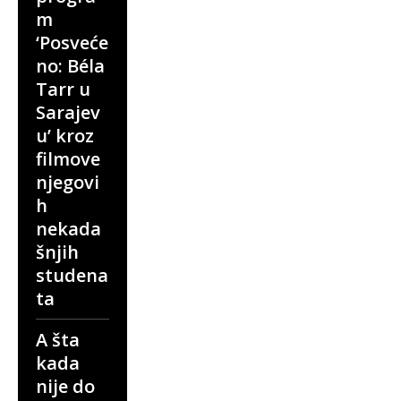
m
‘Posveće
no: Béla
Tarr u
Sarajev
u’ kroz
filmove
njegovi
h
nekada
šnjih
studena
ta
A šta
kada
nije do