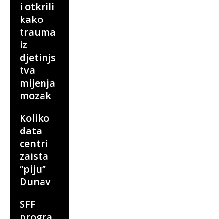
i otkrili
kako
trauma
iz
djetinjs
tva
mijenja
mozak
Koliko
data
centri
zaista
“piju”
Dunav
SFF
progra