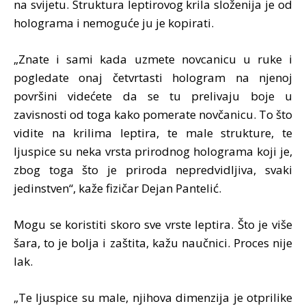
na svijetu. Struktura leptirovog krila složenija je od
holograma i nemoguće ju je kopirati.
„Znate i sami kada uzmete novcanicu u ruke i
pogledate onaj četvrtasti hologram na njenoj
površini videćete da se tu prelivaju boje u
zavisnosti od toga kako pomerate novčanicu. To što
vidite na krilima leptira, te male strukture, te
ljuspice su neka vrsta prirodnog holograma koji je,
zbog toga što je priroda nepredvidljiva, svaki
jedinstven“, kaže fizičar Dejan Pantelić.
Mogu se koristiti skoro sve vrste leptira. Što je više
šara, to je bolja i zaštita, kažu naučnici. Proces nije
lak.
„Te ljuspice su male, njihova dimenzija je otprilike