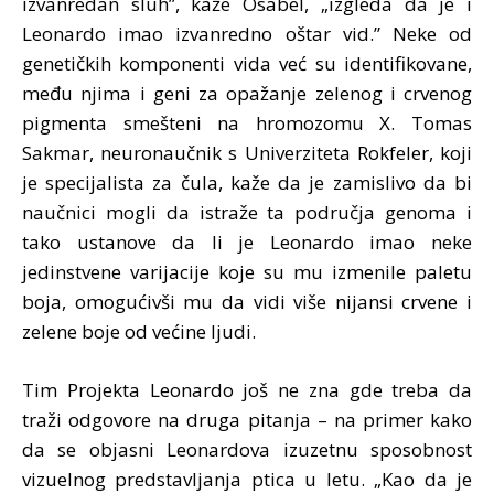
izvanredan sluh”, kaže Osabel, „izgleda da je i
Leonardo imao izvanredno oštar vid.” Neke od
genetičkih komponenti vida već su identifikovane,
među njima i geni za opažanje zelenog i crvenog
pigmenta smešteni na hromozomu X. Tomas
Sakmar, neuronaučnik s Univerziteta Rokfeler, koji
je specijalista za čula, kaže da je zamislivo da bi
naučnici mogli da istraže ta područja genoma i
tako ustanove da li je Leonardo imao neke
jedinstvene varijacije koje su mu izmenile paletu
boja, omogućivši mu da vidi više nijansi crvene i
zelene boje od većine ljudi.
Tim Projekta Leonardo još ne zna gde treba da
traži odgovore na druga pitanja – na primer kako
da se objasni Leonardova izuzetnu sposobnost
vizuelnog predstavljanja ptica u letu. „Kao da je