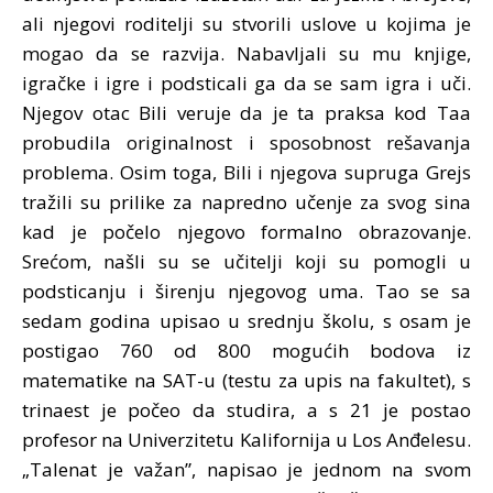
ali njegovi roditelji su stvorili uslove u kojima je
mogao da se razvija. Nabavljali su mu knjige,
igračke i igre i podsticali ga da se sam igra i uči.
Njegov otac Bili veruje da je ta praksa kod Taa
probudila originalnost i sposobnost rešavanja
problema. Osim toga, Bili i njegova supruga Grejs
tražili su prilike za napredno učenje za svog sina
kad je počelo njegovo formalno obrazovanje.
Srećom, našli su se učitelji koji su pomogli u
podsticanju i širenju njegovog uma. Tao se sa
sedam godina upisao u srednju školu, s osam je
postigao 760 od 800 mogućih bodova iz
matematike na SAT-u (testu za upis na fakultet), s
trinaest je počeo da studira, a s 21 je postao
profesor na Univerzitetu Kalifornija u Los Anđelesu.
„Talenat je važan”, napisao je jednom na svom