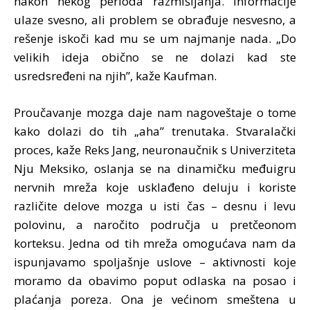
nakon nekog perioda razmišljanja. Informacije
ulaze svesno, ali problem se obrađuje nesvesno, a
rešenje iskoči kad mu se um najmanje nada. „Do
velikih ideja obično se ne dolazi kad ste
usredsređeni na njih”, kaže Kaufman.
Proučavanje mozga daje nam nagoveštaje o tome
kako dolazi do tih „aha” trenutaka. Stvaralački
proces, kaže Reks Jang, neuronaučnik s Univerziteta
Nju Meksiko, oslanja se na dinamičku međuigru
nervnih mreža koje usklađeno deluju i koriste
različite delove mozga u isti čas – desnu i levu
polovinu, a naročito područja u pretčeonom
korteksu. Jedna od tih mreža omogućava nam da
ispunjavamo spoljašnje uslove – aktivnosti koje
moramo da obavimo poput odlaska na posao i
plaćanja poreza. Ona je većinom smeštena u