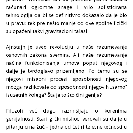
računari ogromne snage i vrlo sofisticirana
tehnologija da bi se definitivno dokazalo da je bio
u pravu: tek pre nešto manje od dve godine fizički
su opaženi takvi gravitacioni talasi.
Ajnštajn je uveo revoluciju u naše razumevanje
osnovnih zakona svemira. Ali naše razumevanje
načina funkcionisanja umova poput njegovog i
dalje je tvrdoglavo prizemljeno. Po čemu su se
njegovi misaoni procesi, sposobnosti njegovog
mozga razlikovale od sposobnosti njegovih „samo”
izuzetnih kolega? Šta je to što čini genija?
Filozofi već dugo razmišljaju o korenima
genijalnosti. Stari grčki mislioci verovali su da je u
pitanju crna žuč – jedna od četiri telesne tečnosti u