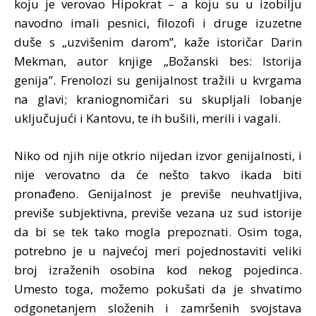
koju je verovao Hipokrat – a koju su u izobilju
navodno imali pesnici, filozofi i druge izuzetne
duše s „uzvišenim darom”, kaže istoričar Darin
Mekman, autor knjige „Božanski bes: Istorija
genija”. Frenolozi su genijalnost tražili u kvrgama
na glavi; kraniognomičari su skupljali lobanje
uključujući i Kantovu, te ih bušili, merili i vagali.
Niko od njih nije otkrio nijedan izvor genijalnosti, i
nije verovatno da će nešto takvo ikada biti
pronađeno. Genijalnost je previše neuhvatljiva,
previše subjektivna, previše vezana uz sud istorije
da bi se tek tako mogla prepoznati. Osim toga,
potrebno je u najvećoj meri pojednostaviti veliki
broj izraženih osobina kod nekog pojedinca.
Umesto toga, možemo pokušati da je shvatimo
odgonetanjem složenih i zamršenih svojstava