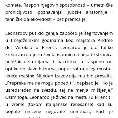
komete. Raspon njegovih sposobnosti – umetničke
pronicljivosti, poznavanja ljudske anatomije i
tehničke dalekovidosti – bez premca je.
Leonardov put do genija započeo je šegrtovanjem
u tinejdžerskim godinama kod majstora Andree
del Verokija u Firenci. Leonardo je bio toliko
kreativan da je za života ispunio na hiljade stranica
beležnica studijama i nacrtima, u rasponu od
optike do slavnih izuma, poput rotirajućeg mosta i
leteće mašine. Nijedan izazov nije mu bio prevelik.
„Prepreke me ne mogu pobediti”, napisao je. „Ko je
usredsređen na zvezdu, taj ne menja mišljenje.”
Osim toga, Leonardo je živeo na mestu (u Firenci) i
u vreme (tokom italijanske renesanse) kad su
bogate mecene negovale umetnost, kad je