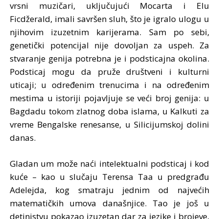
vrsni muzičari, uključujući Mocarta i Elu
Ficdžerald, imali savršen sluh, što je igralo ulogu u
njihovim izuzetnim karijerama. Sam po sebi,
genetički potencijal nije dovoljan za uspeh. Za
stvaranje genija potrebna je i podsticajna okolina.
Podsticaj mogu da pruže društveni i kulturni
uticaji; u određenim trenucima i na određenim
mestima u istoriji pojavljuje se veći broj genija: u
Bagdadu tokom zlatnog doba islama, u Kalkuti za
vreme Bengalske renesanse, u Silicijumskoj dolini
danas.
Gladan um može naći intelektualni podsticaj i kod
kuće – kao u slučaju Terensa Taa u predgrađu
Adelejda, kog smatraju jednim od najvećih
matematičkih umova današnjice. Tao je još u
detinjstvu pokazao izuzetan dar za jezike i brojeve,