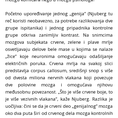
Početno upoređivanje jednog „genija” (Njuberg tu
reč koristi neobavezno, za potrebe razlikovanja dve
grupe ispitanika) i jednog pripadnika kontrolne
grupe otkriva zanimljiv kontrast. Na snimcima
mozgova subjekata crvene, zelene i plave mrlje
osvetljavaju delove bele mase u kojima se nalaze
„žice” koje neuronima omogućavaju odašiljanje
električnih poruka. Crvena mrlja na svakoj slici
predstavlja corpus callosum, središnji snop s više
od dvesta miliona nervnih vlakana koji povezuje
dve polovine mozga i omogućava njihovu
međusobnu povezanost. „Što je više crvene boje, to
je više vezivnih vlakana”, kaže Njuberg. Razlika je
uočljiva: čini se da je crveni deo „genijalnog” mozga
oko dva puta širi od crvenog dela mozga kontrolnih