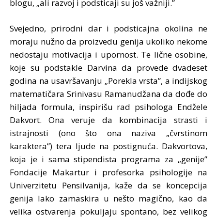
blogu, „ali razvoj i podsticaji su još važniji.”
Svejedno, prirodni dar i podsticajna okolina ne
moraju nužno da proizvedu genija ukoliko nekome
nedostaju motivacija i upornost. Te lične osobine,
koje su podstakle Darvina da provede dvadeset
godina na usavršavanju „Porekla vrsta”, a indijskog
matematičara Srinivasu Ramanudžana da dođe do
hiljada formula, inspirišu rad psihologa Endžele
Dakvort. Ona veruje da kombinacija strasti i
istrajnosti (ono što ona naziva „čvrstinom
karaktera”) tera ljude na postignuća. Dakvortova,
koja je i sama stipendista programa za „genije”
Fondacije Makartur i profesorka psihologije na
Univerzitetu Pensilvanija, kaže da se koncepcija
genija lako zamaskira u nešto magično, kao da
velika ostvarenja pokuljaju spontano, bez velikog