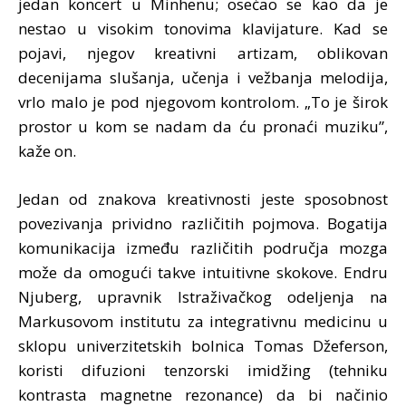
jedan koncert u Minhenu; osećao se kao da je
nestao u visokim tonovima klavijature. Kad se
pojavi, njegov kreativni artizam, oblikovan
decenijama slušanja, učenja i vežbanja melodija,
vrlo malo je pod njegovom kontrolom. „To je širok
prostor u kom se nadam da ću pronaći muziku”,
kaže on.
Jedan od znakova kreativnosti jeste sposobnost
povezivanja prividno različitih pojmova. Bogatija
komunikacija između različitih područja mozga
može da omogući takve intuitivne skokove. Endru
Njuberg, upravnik Istraživačkog odeljenja na
Markusovom institutu za integrativnu medicinu u
sklopu univerzitetskih bolnica Tomas Džeferson,
koristi difuzioni tenzorski imidžing (tehniku
kontrasta magnetne rezonance) da bi načinio