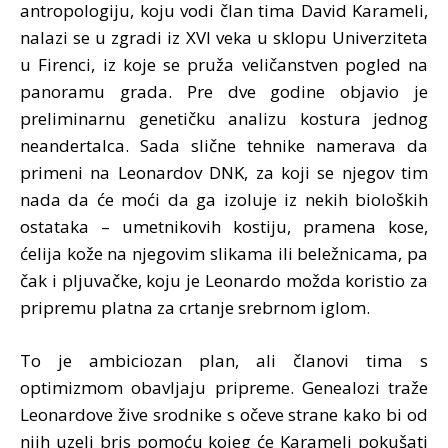
antropologiju, koju vodi član tima David Karameli,
nalazi se u zgradi iz XVI veka u sklopu Univerziteta
u Firenci, iz koje se pruža veličanstven pogled na
panoramu grada. Pre dve godine objavio je
preliminarnu genetičku analizu kostura jednog
neandertalca. Sada slične tehnike namerava da
primeni na Leonardov DNK, za koji se njegov tim
nada da će moći da ga izoluje iz nekih bioloških
ostataka – umetnikovih kostiju, pramena kose,
ćelija kože na njegovim slikama ili beležnicama, pa
čak i pljuvačke, koju je Leonardo možda koristio za
pripremu platna za crtanje srebrnom iglom.
To je ambiciozan plan, ali članovi tima s
optimizmom obavljaju pripreme. Genealozi traže
Leonardove žive srodnike s očeve strane kako bi od
njih uzeli bris pomoću kojeg će Karameli pokušati