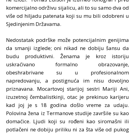
komercijalno održivu sijalicu, ali to su samo dva od
više od hiljadu patenata koji su mu bili odobreni u
Sjedinjenim Državama.
Nedostatak podrške može potencijalnim genijima
da smanji izglede; oni nikad ne dobiju šansu da
budu produktivni. Ženama je kroz istoriju
uskraćivano formalno obrazovanje,
obeshrabrivane su u profesionalnom
napredovanju, a postignuća im nisu dovoljno
priznavana. Mocartovoj starijoj sestri Mariji Ani,
izuzetnoj čembalistkinji, otac je prekinuo karijeru
kad joj je s 18 godina došlo vreme za udaju.
Polovina žena iz Termanove studije završile su kao
domaćice. Ljudi koji su rođeni kao siromašni ili
potlačeni ne dobiju priliku ni za šta više od pukog