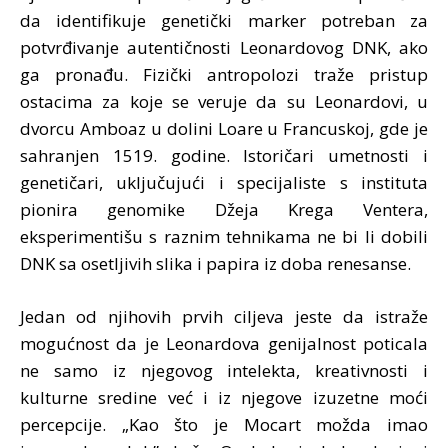
da identifikuje genetički marker potreban za
potvrđivanje autentičnosti Leonardovog DNK, ako
ga pronađu. Fizički antropolozi traže pristup
ostacima za koje se veruje da su Leonardovi, u
dvorcu Amboaz u dolini Loare u Francuskoj, gde je
sahranjen 1519. godine. Istoričari umetnosti i
genetičari, uključujući i specijaliste s instituta
pionira genomike Džeja Krega Ventera,
eksperimentišu s raznim tehnikama ne bi li dobili
DNK sa osetljivih slika i papira iz doba renesanse.
Jedan od njihovih prvih ciljeva jeste da istraže
mogućnost da je Leonardova genijalnost poticala
ne samo iz njegovog intelekta, kreativnosti i
kulturne sredine već i iz njegove izuzetne moći
percepcije. „Kao što je Mocart možda imao