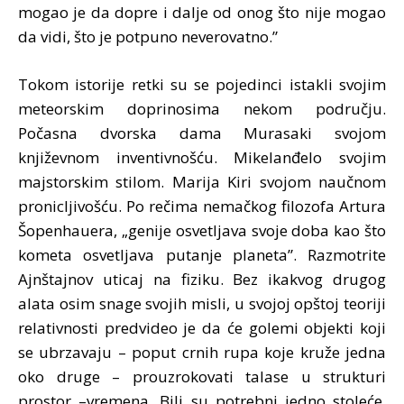
mogao je da dopre i dalje od onog što nije mogao
da vidi, što je potpuno neverovatno.”
Tokom istorije retki su se pojedinci istakli svojim
meteorskim doprinosima nekom području.
Počasna dvorska dama Murasaki svojom
književnom inventivnošću. Mikelanđelo svojim
majstorskim stilom. Marija Kiri svojom naučnom
pronicljivošću. Po rečima nemačkog filozofa Artura
Šopenhauera, „genije osvetljava svoje doba kao što
kometa osvetljava putanje planeta”. Razmotrite
Ajnštajnov uticaj na fiziku. Bez ikakvog drugog
alata osim snage svojih misli, u svojoj opštoj teoriji
relativnosti predvideo je da će golemi objekti koji
se ubrzavaju – poput crnih rupa koje kruže jedna
oko druge – prouzrokovati talase u strukturi
prostor –vremena. Bili su potrebni jedno stoleće,