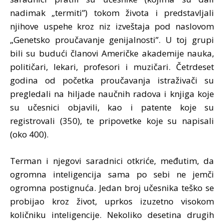
nadimak „termiti”) tokom života i predstavljali
njihove uspehe kroz niz izveštaja pod naslovom
„Genetsko proučavanje genijalnosti”. U toj grupi
bili su budući članovi Američke akademije nauka,
političari, lekari, profesori i muzičari. Četrdeset
godina od početka proučavanja istraživači su
pregledali na hiljade naučnih radova i knjiga koje
su učesnici objavili, kao i patente koje su
registrovali (350), te pripovetke koje su napisali
(oko 400).
Terman i njegovi saradnici otkriće, međutim, da
ogromna inteligencija sama po sebi ne jemči
ogromna postignuća. Jedan broj učesnika teško se
probijao kroz život, uprkos izuzetno visokom
količniku inteligencije. Nekoliko desetina drugih