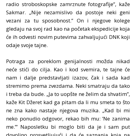
radio stroboskopske zamrznute fotografije”, kaže
Sakmar. „Nije nezamislivo da postoje neki geni
vezani za tu sposobnost.” On i njegove kolege
gledaju na svoj rad kao na početak ekspedicije koja
će ih odvesti novim putevima zahvaljujući DNK koji
odaje svoje tajne.
Potraga za poreklom genijalnosti možda nikad
neće stići do cilja. Kao i kod svemira, te tajne će
nam i dalje predstavljati izazov, čak i sada kad
stremimo prema zvezdama. Neki smatraju da tako
i treba da bude. „Ja to uopšte ne želim da shvatim”,
kaže Kit Džeret kad ga pitam da li mu smeta to što
ne zna kako nastaje njegova muzika. „Kad bi mi
neko ponudio odgovor, rekao bih mu: ’Ne zanima
me.’” Naposletku bi moglo biti da je i sam put
dovoljno prosvetljujući i da će saznanja koja na