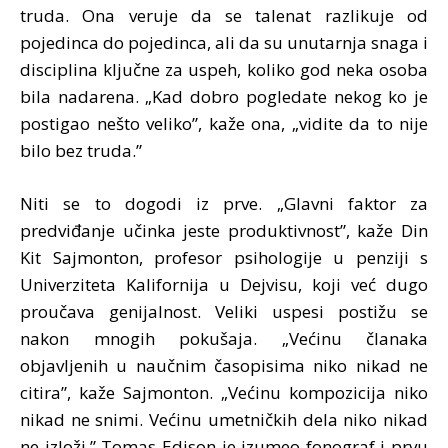
truda. Ona veruje da se talenat razlikuje od
pojedinca do pojedinca, ali da su unutarnja snaga i
disciplina ključne za uspeh, koliko god neka osoba
bila nadarena. „Kad dobro pogledate nekog ko je
postigao nešto veliko”, kaže ona, „vidite da to nije
bilo bez truda.”
Niti se to dogodi iz prve. „Glavni faktor za
predviđanje učinka jeste produktivnost”, kaže Din
Kit Sajmonton, profesor psihologije u penziji s
Univerziteta Kalifornija u Dejvisu, koji već dugo
proučava genijalnost. Veliki uspesi postižu se
nakon mnogih pokušaja. „Većinu članaka
objavljenih u naučnim časopisima niko nikad ne
citira”, kaže Sajmonton. „Većinu kompozicija niko
nikad ne snimi. Većinu umetničkih dela niko nikad
ne izloži.” Tomas Edison je izumeo fonograf i prvu