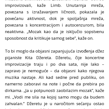
improvizovali, kaže Limb. Unutarnja mreža,
povezana s izražavanjem ličnosti, pokazala je
povećanu aktivnost, dok je spoljašnja mreža,
povezana s koncentracijom i autocenzurom, bila
neaktivna. „Mozak kao da je isključio sopstvenu
sposobnost da kritikuje samog sebe”, kaže on.
To bi moglo da objasni zapanjujuća izvođenja džez
pijaniste Kita Džereta. Džeretu, čije koncertne
improvizacije traju i po dva sata, nije lako –
zapravo je nemoguće – da objasni kako njegova
muzika nastaje. Ali kad sedne pred publiku, on
namerno zaboravi na note i počne da prebira po
dirkama. „Ja u potpunosti zaobilazim mozak”, kaže
mi. „Vodi me sila na kojoj samo mogu da budem
zahvalan.” Džeretu je u naročitom sećanju ostao