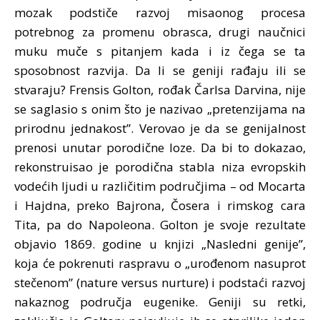
mozak podstiče razvoj misaonog procesa
potrebnog za promenu obrasca, drugi naučnici
muku muče s pitanjem kada i iz čega se ta
sposobnost razvija. Da li se geniji rađaju ili se
stvaraju? Frensis Golton, rođak Čarlsa Darvina, nije
se saglasio s onim što je nazivao „pretenzijama na
prirodnu jednakost”. Verovao je da se genijalnost
prenosi unutar porodične loze. Da bi to dokazao,
rekonstruisao je porodična stabla niza evropskih
vodećih ljudi u različitim područjima – od Mocarta
i Hajdna, preko Bajrona, Čosera i rimskog cara
Tita, pa do Napoleona. Golton je svoje rezultate
objavio 1869. godine u knjizi „Nasledni genije”,
koja će pokrenuti raspravu o „urođenom nasuprot
stečenom” (nature versus nurture) i podstaći razvoj
nakaznog područja eugenike. Geniji su retki,