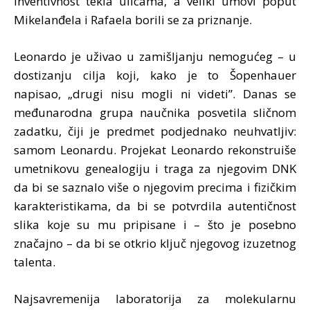
inventivnost tekla ulicama, a veliki umovi poput
Mikelanđela i Rafaela borili se za priznanje.
Leonardo je uživao u zamišljanju nemogućeg – u
dostizanju cilja koji, kako je to Šopenhauer
napisao, „drugi nisu mogli ni videti”. Danas se
međunarodna grupa naučnika posvetila sličnom
zadatku, čiji je predmet podjednako neuhvatljiv:
samom Leonardu. Projekat Leonardo rekonstruiše
umetnikovu genealogiju i traga za njegovim DNK
da bi se saznalo više o njegovim precima i fizičkim
karakteristikama, da bi se potvrdila autentičnost
slika koje su mu pripisane i – što je posebno
značajno – da bi se otkrio ključ njegovog izuzetnog
talenta.
Najsavremenija laboratorija za molekularnu