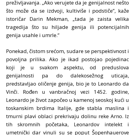
preživljavanja. „Ako verujete da je genijalnost nešto
što može da se izdvoji, kultiviše i podstiče”, kaže
istoričar Darin Mekman, „tada je zaista velika
tragedija što su hiljade genija ili potencijalnih
genija usahle i umrle.”
Ponekad, čistom srećom, sudare se perspektivnost i
povoljna prilika. Ako je ikad postojao pojedinac
koji je u svakom aspektu, od preduslova
genijalnosti pa do dalekosežnog uticaja,
predstavljao oličenje genija, bio je to Leonardo da
Vinči. Rođen u vanbračnoj vezi 1452. godine,
Leonardo je život započeo u kamenoj seoskoj kući u
toskanskim brdima Italije, gde stabla maslina i
tmurni plavi oblaci prekrivaju dolinu reke Arno. Iz
tih skromnih početaka, Leonardov intelekt i
umetnički dar vinuli su se poput Šopenhauerove