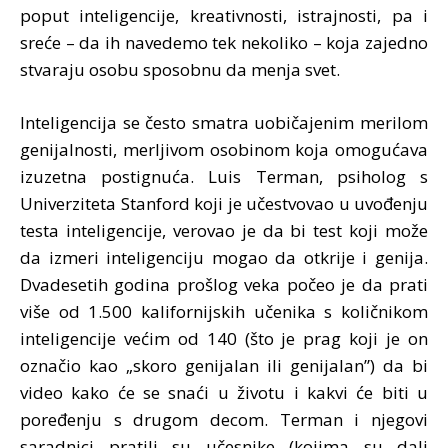
poput inteligencije, kreativnosti, istrajnosti, pa i
sreće – da ih navedemo tek nekoliko – koja zajedno
stvaraju osobu sposobnu da menja svet.
Inteligencija se često smatra uobičajenim merilom
genijalnosti, merljivom osobinom koja omogućava
izuzetna postignuća. Luis Terman, psiholog s
Univerziteta Stanford koji je učestvovao u uvođenju
testa inteligencije, verovao je da bi test koji može
da izmeri inteligenciju mogao da otkrije i genija.
Dvadesetih godina prošlog veka počeo je da prati
više od 1.500 kalifornijskih učenika s količnikom
inteligencije većim od 140 (što je prag koji je on
označio kao „skoro genijalan ili genijalan”) da bi
video kako će se snaći u životu i kakvi će biti u
poređenju s drugom decom. Terman i njegovi
saradnici pratili su učesnike (kojima su dali