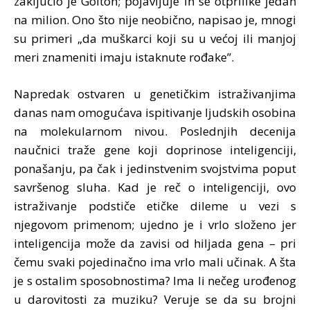
zaključio je Golton; pojavljuje ih se otprilike jedan
na milion. Ono što nije neobično, napisao je, mnogi
su primeri „da muškarci koji su u većoj ili manjoj
meri znameniti imaju istaknute rođake”.
Napredak ostvaren u genetičkim istraživanjima
danas nam omogućava ispitivanje ljudskih osobina
na molekularnom nivou. Poslednjih decenija
naučnici traže gene koji doprinose inteligenciji,
ponašanju, pa čak i jedinstvenim svojstvima poput
savršenog sluha. Kad je reč o inteligenciji, ovo
istraživanje podstiče etičke dileme u vezi s
njegovom primenom; ujedno je i vrlo složeno jer
inteligencija može da zavisi od hiljada gena – pri
čemu svaki pojedinačno ima vrlo mali učinak. A šta
je s ostalim sposobnostima? Ima li nečeg urođenog
u darovitosti za muziku? Veruje se da su brojni