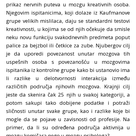
prikaz nervnih puteva u mozgu kreativnih osoba.
Njegovim ispitanicima, koji dolaze iz Kaufmanove
grupe velikih mislilaca, daju se standardni testovi
kreativnosti, u kojima se od njih očekuje da smisle
neku novu funkciju svakodnevnih predmeta poput
palice za bejzbol ili četkice za zube. Njubergov cilj
je da uporedi povezanost unutar mozgova tih
uspešnih osoba s povezanošću u mozgovima
ispitanika iz kontrolne grupe kako bi ustanovio ima
li razlike u delotvornosti interakcija između
različitih područja njihovih mozgova. Krajnji cilj
jeste da skenira čak 25 njih u svakoj kategoriji, a
potom sakupi tako dobijene podatke i potraži
sličnosti unutar svake grupe, kao i razlike koje bi
mogle da se pojave u zavisnosti od profesije. Na
primer, da li su određena područja aktivnija u
mozgu komičara nego u mozgu psihologa?