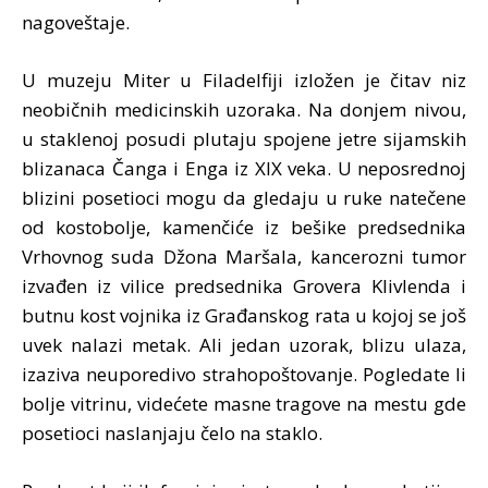
nagoveštaje.
U muzeju Miter u Filadelfiji izložen je čitav niz
neobičnih medicinskih uzoraka. Na donjem nivou,
u staklenoj posudi plutaju spojene jetre sijamskih
blizanaca Čanga i Enga iz XIX veka. U neposrednoj
blizini posetioci mogu da gledaju u ruke natečene
od kostobolje, kamenčiće iz bešike predsednika
Vrhovnog suda Džona Maršala, kancerozni tumor
izvađen iz vilice predsednika Grovera Klivlenda i
butnu kost vojnika iz Građanskog rata u kojoj se još
uvek nalazi metak. Ali jedan uzorak, blizu ulaza,
izaziva neuporedivo strahopoštovanje. Pogledate li
bolje vitrinu, videćete masne tragove na mestu gde
posetioci naslanjaju čelo na staklo.