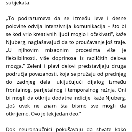
subjekata.
„To podrazumeva da se između leve i desne
polovine odvija intenzivnija komunikacija – što bi
se kod vrlo kreativnih ljudi moglo i očekivati”, kaže
Njuberg, naglašavajući da to proučavanje još traje.
„U njihovim misaonim procesima više je
fleksibilnosti, više doprinosa iz različitih delova
mozga.” Zeleni i plavi delovi predstavljaju druga
područja povezanosti, koja se pružaju od prednjeg
do zadnjeg dela, uključujući dijalog između
frontalnog, parijetalnog i temporalnog režnja. Oni
bi mogli da otkriju dodatne indicije, kaže Njuberg.
„Još uvek ne znam šta bismo sve mogli da
otkrijemo. Ovo je tek jedan deo.”
Dok neuronaučnici pokušavaju da shvate kako