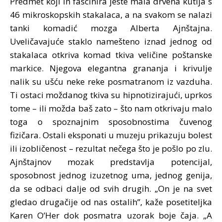
Predmet koji ih fascinira jeste mala drvena kutija s
46 mikroskopskih stakalaca, a na svakom se nalazi
tanki komadić mozga Alberta Ajnštajna.
Uveličavajuće staklo namešteno iznad jednog od
stakalaca otkriva komad tkiva veličine poštanske
markice. Njegova elegantna grananja i krivulje
nalik su ušću neke reke posmatranom iz vazduha.
Ti ostaci moždanog tkiva su hipnotizirajući, uprkos
tome – ili možda baš zato – što nam otkrivaju malo
toga o spoznajnim sposobnostima čuvenog
fizičara. Ostali eksponati u muzeju prikazuju bolest
ili izobličenost – rezultat nečega što je pošlo po zlu.
Ajnštajnov mozak predstavlja potencijal,
sposobnost jednog izuzetnog uma, jednog genija,
da se odbaci dalje od svih drugih. „On je na svet
gledao drugačije od nas ostalih”, kaže posetiteljka
Karen O’Her dok posmatra uzorak boje čaja. „A