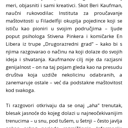
meri, objasniti i sami kreativci. Skot Beri Kaufman,
naučni rukovodilac Instituta za proučavanje
maštovitosti u Filadelfiji okuplja pojedince koji se
ističu kao pioniri u svojim područjima – ljude
poput psihologa Stivena Pinkera i komičarke En
Libera iz trupe „Drugorazredni grad” – kako bi s
njima razgovarao o načinu na koji dolaze do svojih
ideja i shvatanja. Kaufmanov cilj nije da razjasni
genijalnost – on na taj pojam gleda kao na presudu
društva koja uzdiže nekolicinu odabranih, a
zanemaruje ostale – već da podstakne maštovitost
kod svakoga.
Ti razgovori otkrivaju da se onaj „aha” trenutak,
blesak jasnoće do kojeg dolazi u najneočekivanijim
trenucima – u snu, pod tušem, u šetnji – često javlja