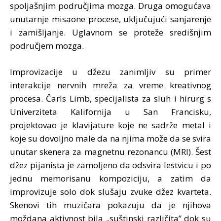
spoljašnjim područjima mozga. Druga omogućava
unutarnje misaone procese, uključujući sanjarenje
i zamišljanje. Uglavnom se proteže središnjim
područjem mozga.
Improvizacije u džezu zanimljiv su primer
interakcije nervnih mreža za vreme kreativnog
procesa. Čarls Limb, specijalista za sluh i hirurg s
Univerziteta Kalifornija u San Francisku,
projektovao je klavijature koje ne sadrže metal i
koje su dovoljno male da na njima može da se svira
unutar skenera za magnetnu rezonancu (MRI). Šest
džez pijanista je zamoljeno da odsvira lestvicu i po
jednu memorisanu kompoziciju, a zatim da
improvizuje solo dok slušaju zvuke džez kvarteta.
Skenovi tih muzičara pokazuju da je njihova
moždana aktivnost bila „suštinski različita” dok su