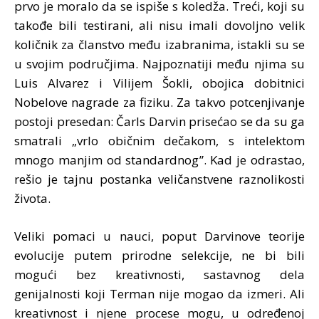
prvo je moralo da se ispiše s koledža. Treći, koji su
takođe bili testirani, ali nisu imali dovoljno velik
količnik za članstvo među izabranima, istakli su se
u svojim područjima. Najpoznatiji među njima su
Luis Alvarez i Vilijem Šokli, obojica dobitnici
Nobelove nagrade za fiziku. Za takvo potcenjivanje
postoji presedan: Čarls Darvin prisećao se da su ga
smatrali „vrlo običnim dečakom, s intelektom
mnogo manjim od standardnog”. Kad je odrastao,
rešio je tajnu postanka veličanstvene raznolikosti
života.
Veliki pomaci u nauci, poput Darvinove teorije
evolucije putem prirodne selekcije, ne bi bili
mogući bez kreativnosti, sastavnog dela
genijalnosti koji Terman nije mogao da izmeri. Ali
kreativnost i njene procese mogu, u određenoj