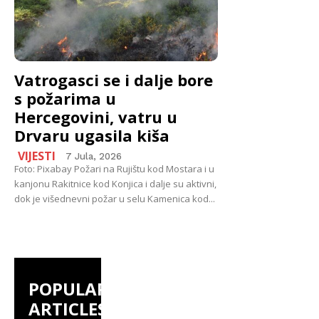
Vatrogasci se i dalje bore
s požarima u
Hercegovini, vatru u
Drvaru ugasila kiša
VIJESTI
7 Jula, 2026
Foto: Pixabay Požari na Rujištu kod Mostara i u
kanjonu Rakitnice kod Konjica i dalje su aktivni,
dok je višednevni požar u selu Kamenica kod...
POPULAR
ARTICLES