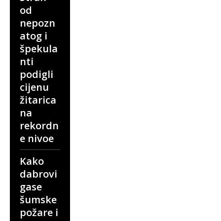
od
nepozn
atog i
špekula
nti
podigli
cijenu
žitarica
na
rekordn
e nivoe
Kako
dabrovi
gase
šumske
požare i