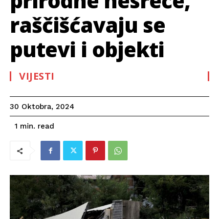
prirodne nesreće,
raščišćavaju se
putevi i objekti
VIJESTI
30 Oktobra, 2024
read
1
min.