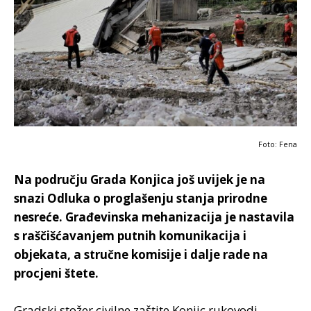
Foto: Fena
Na području Grada Konjica još uvijek je na
snazi Odluka o proglašenju stanja prirodne
nesreće. Građevinska mehanizacija je nastavila
s raščišćavanjem putnih komunikacija i
objekata, a stručne komisije i dalje rade na
procjeni štete.
Gradski stožer civilne zaštite Konjic rukovodi