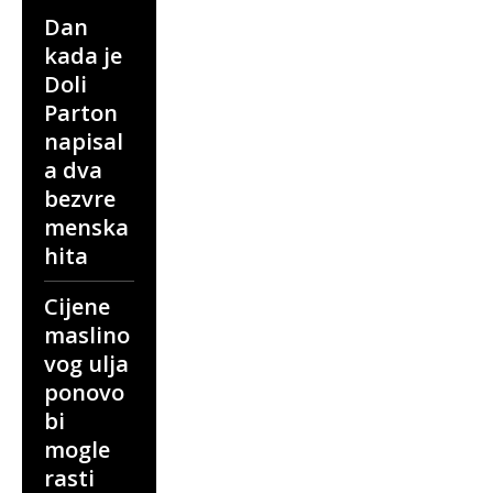
Dan
kada je
Doli
Parton
napisal
a dva
bezvre
menska
hita
Cijene
maslino
vog ulja
ponovo
bi
mogle
rasti