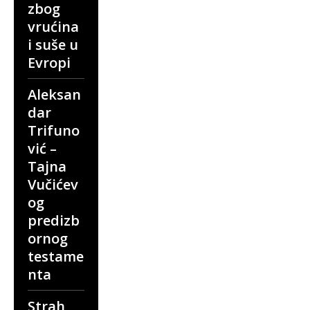
zbog
vrućina
i suše u
Evropi
Aleksan
dar
Trifuno
vić –
Tajna
Vučićev
og
predizb
ornog
testame
nta
Strah