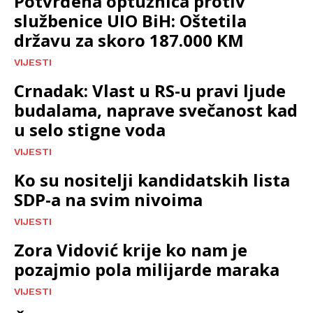
Potvrđena optužnica protiv
službenice UIO BiH: Oštetila
državu za skoro 187.000 KM
VIJESTI
Crnadak: Vlast u RS-u pravi ljude
budalama, naprave svečanost kad
u selo stigne voda
VIJESTI
Ko su nositelji kandidatskih lista
SDP-a na svim nivoima
VIJESTI
Zora Vidović krije ko nam je
pozajmio pola milijarde maraka
VIJESTI