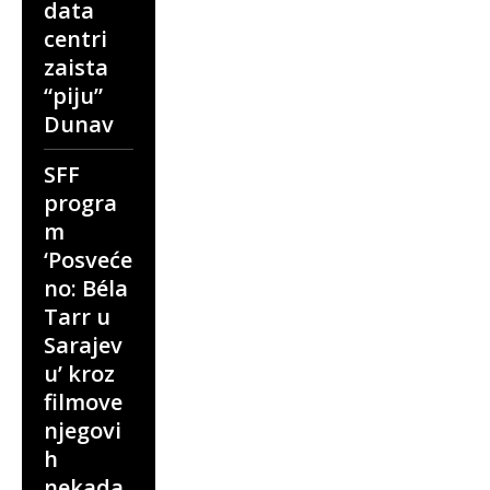
data
centri
zaista
“piju”
Dunav
SFF
progra
m
‘Posveće
no: Béla
Tarr u
Sarajev
u’ kroz
filmove
njegovi
h
nekada