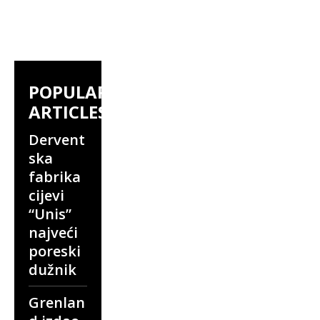
POPULAR
ARTICLES
Dervent
ska
fabrika
cijevi
“Unis”
najveći
poreski
dužnik
Grenlan