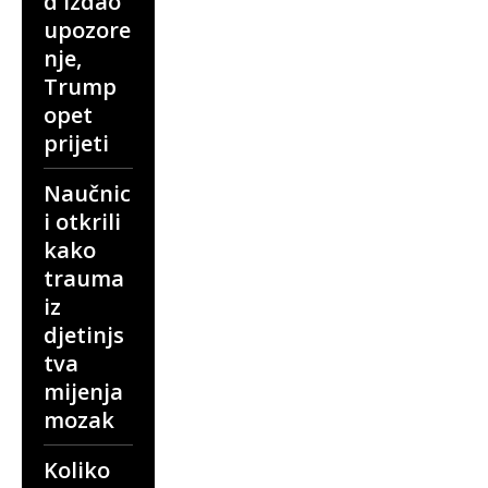
d izdao
upozore
nje,
Trump
opet
prijeti
Naučnic
i otkrili
kako
trauma
iz
djetinjs
tva
mijenja
mozak
Koliko