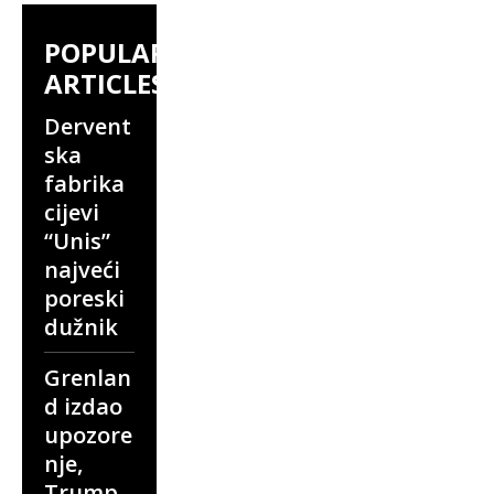
POPULAR
ARTICLES
Dervent
ska
fabrika
cijevi
“Unis”
najveći
poreski
dužnik
Grenlan
d izdao
upozore
nje,
Trump