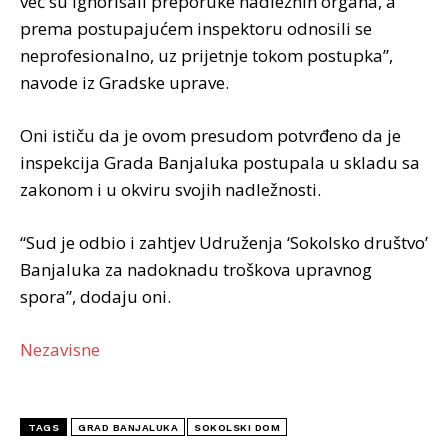
već su ignorisali preporuke nadležnih organa, a
prema postupajućem inspektoru odnosili se
neprofesionalno, uz prijetnje tokom postupka”,
navode iz Gradske uprave.
Oni ističu da je ovom presudom potvrđeno da je
inspekcija Grada Banjaluka postupala u skladu sa
zakonom i u okviru svojih nadležnosti.
“Sud je odbio i zahtjev Udruženja ‘Sokolsko društvo’
Banjaluka za nadoknadu troškova upravnog
spora”, dodaju oni.
Nezavisne
TAGS
GRAD BANJALUKA
SOKOLSKI DOM