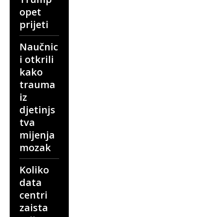
opet
prijeti
Naučnic
i otkrili
kako
trauma
iz
djetinjs
tva
mijenja
mozak
Koliko
data
centri
zaista