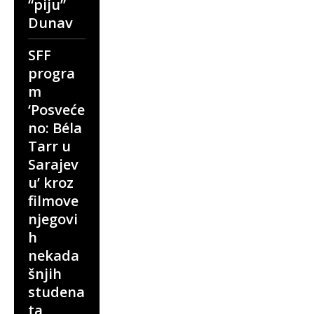
“piju”
Dunav
SFF
progra
m
‘Posveće
no: Béla
Tarr u
Sarajev
u’ kroz
filmove
njegovi
h
nekada
šnjih
studena
ta