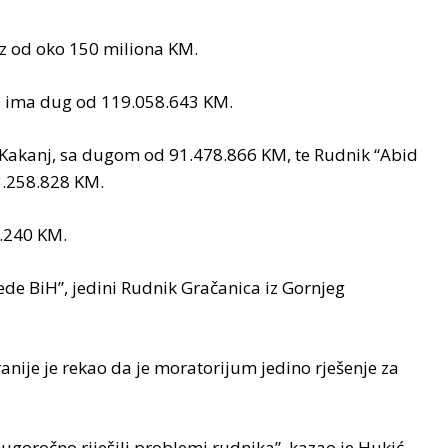
ez od oko 150 miliona KM.
iH ima dug od 119.058.643 KM.
a Kakanj, sa dugom od 91.478.866 KM, te Rudnik “Abid
43.258.828 KM.
6.240 KM.
ede BiH”, jedini Rudnik Gračanica iz Gornjeg
nije je rekao da je moratorijum jedino rješenje za
ugoročno riješili problemi rudnika”, kazao je Hukić.