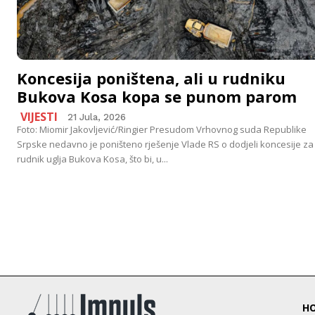
Koncesija poništena, ali u rudniku
Bukova Kosa kopa se punom parom
VIJESTI
21 Jula, 2026
Foto: Miomir Jakovljević/Ringier Presudom Vrhovnog suda Republike
Srpske nedavno je poništeno rješenje Vlade RS o dodjeli koncesije za
rudnik uglja Bukova Kosa, što bi, u...
H