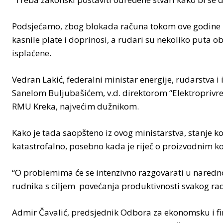
Podsjećamo, zbog blokada računa tokom ove godine 
kasnile plate i doprinosi, a rudari su nekoliko puta obu
isplaćene.
Vedran Lakić, federalni ministar energije, rudarstva i
Sanelom Buljubašićem, v.d. direktorom “Elektroprivre
RMU Kreka, najvećim dužnikom.
Kako je tada saopšteno iz ovog ministarstva, stanje k
katastrofalno, posebno kada je riječ o proizvodnim ko
“O problemima će se intenzivno razgovarati u naredno
rudnika s ciljem povećanja produktivnosti svakog radn
Admir Čavalić, predsjednik Odbora za ekonomsku i f