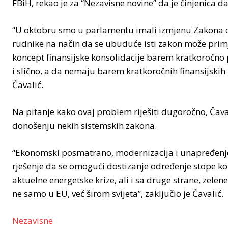
FBiH, rekao je za “Nezavisne novine” da je činjenica 
“U oktobru smo u parlamentu imali izmjenu Zakona o fi
rudnike na način da se ubuduće isti zakon može primje
koncept finansijske konsolidacije barem kratkoročno
i slično, a da nemaju barem kratkoročnih finansijskih 
Čavalić.
Na pitanje kako ovaj problem riješiti dugoročno, Čav
donošenju nekih sistemskih zakona.
“Ekonomski posmatrano, modernizacija i unapređenje
rješenje da se omogući dostizanje određenje stope ko
aktuelne energetske krize, ali i sa druge strane, ze
ne samo u EU, već širom svijeta”, zaključio je Čavalić.
Nezavisne