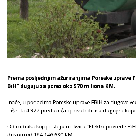
Prema posljednjim ažuriranjima Poreske uprave Fe
BiH” duguju za porez oko 570 miliona KM.
Inače, u podacima Poreske uprave FBiH za dugove ve
piše da 4.927 preduzeća i privatnih lica duguje uku
Od rudnika koji posluju u okviru “Elektroprivrede BiH
dugom od 164.146.630 KM.