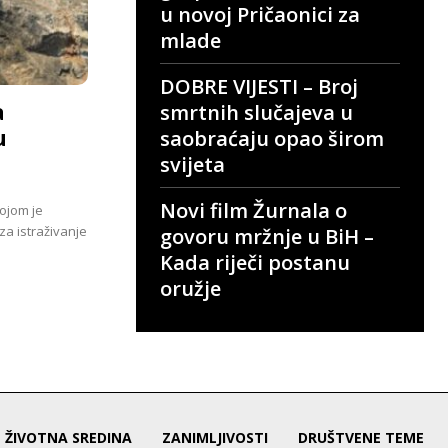
u novoj Pričaonici za
mlade
DOBRE VIJESTI – Broj
a
smrtnih slučajeva u
u
saobraćaju opao širom
svijeta
Novi film Žurnala o
ojom je
za istraživanje
govoru mržnje u BiH –
Kada riječi postanu
oružje
ŽIVOTNA SREDINA
ZANIMLJIVOSTI
DRUŠTVENE TEME