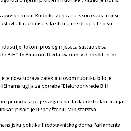
zaposlenima u Rudniku Zenica su skoro svaki mjesec
stavljali rad i nisu silazili u jame dok plate nisu
 industrije, tokom prošlog mjeseca sastao se sa
de BiH”, te Elnurom Dizdarevićem, v.d. direktorom
oje je nova uprava zatekla u ovom rudniku bilo je
ličinama uglja za potrebe “Elektroprivrede BiH”.
m periodu, a prije svega o nastavku restrukturiranja
ika”, pisalo je u saopštenju Ministarstva.
inansijsku politiku Predstavničkog doma Parlamenta