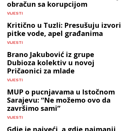
obračun sa korupcijom
VIJESTI
Kritično u Tuzli: Presušuju izvori
pitke vode, apel građanima
VIJESTI
Brano Jakubović iz grupe
Dubioza kolektiv u novoj
Pričaonici za mlade
VIJESTI
MUP o pucnjavama u Istočnom
Sarajevu: “Ne možemo ovo da
završimo sami”
VIJESTI
Gdje je najveći, a gdje najmanji