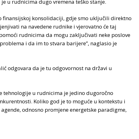
da je u rudnicima dugo vremena teško stanje.
nansijskoj konsolidaciji, gdje smo uključili direktno
njivati na navedene rudnike i vjerovatno će taj
 pomoći rudnicima da mogu zaključivati neke poslove
problema i da im to stvara barijere”, naglasio je
alić odgovara da je tu odgovornost na državi u
 tehnologije u rudnicima je jedino dugoročno
nkurentnosti. Koliko god je to moguće u kontekstu i
lene agende, odnosno promjene energetske paradigme,