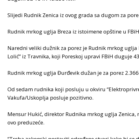
Slijedi Rudnik Zenica iz ovog grada sa dugom za por
Rudnik mrkog uglja Breza iz istoimene opštine u FB
Naredni veliki dužnik za porez je Rudnik mrkog uglj
Lolić” iz Travnika, koji Poreskoj upravi FBiH duguje 
Rudnik mrkog uglja Đurđevik dužan je za porez 2.36
Od sedam rudnika koji posluju u okviru “Elektroprivr
Vakufa/Uskoplja posluje pozitivno.
Mensur Hukić, direktor Rudnika mrkog uglja Zenica, ra
ovo preduzeće.
“Treba zakonski postaviti određene stvari kako bi se d