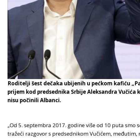
Roditelji šest dečaka ubijenih u pećkom kafiću „P
prijem kod predsednika Srbije Aleksandra Vučića k
nisu počinili Albanci.
„Od 5. septembra 2017. godine više od 10 puta smo s
tražeći razgovor s predsednikom Vučićem, međutim, 