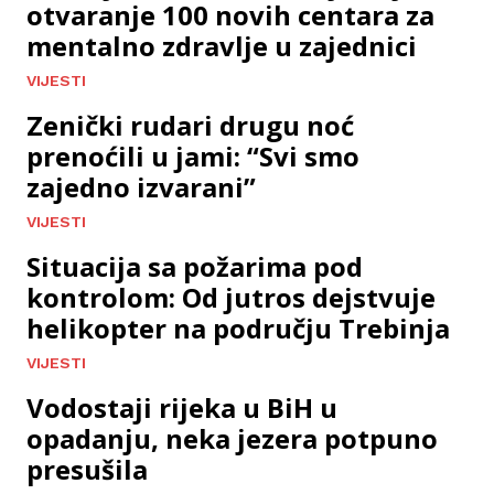
otvaranje 100 novih centara za
mentalno zdravlje u zajednici
VIJESTI
Zenički rudari drugu noć
prenoćili u jami: “Svi smo
zajedno izvarani”
VIJESTI
Situacija sa požarima pod
kontrolom: Od jutros dejstvuje
helikopter na području Trebinja
VIJESTI
Vodostaji rijeka u BiH u
opadanju, neka jezera potpuno
presušila