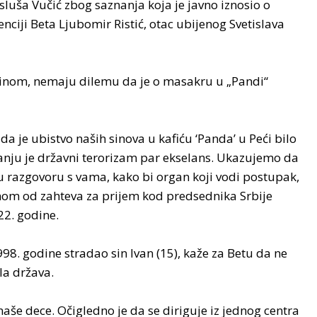
sluša Vučić zbog saznanja koja je javno iznosio o
agenciji Beta Ljubomir Ristić, otac ubijenog Svetislava
istinom, nemaju dilemu da je o masakru u „Pandi“
da je ubistvo naših sinova u kafiću ‘Panda’ u Peći bilo
tanju je državni terorizam par ekselans. Ukazujemo da
i u razgovoru s vama, kako bi organ koji vodi postupak,
ednom od zahteva za prijem kod predsednika Srbije
22. godine.
8. godine stradao sin Ivan (15), kaže za Betu da ne
la država.
naše dece. Očigledno je da se diriguje iz jednog centra