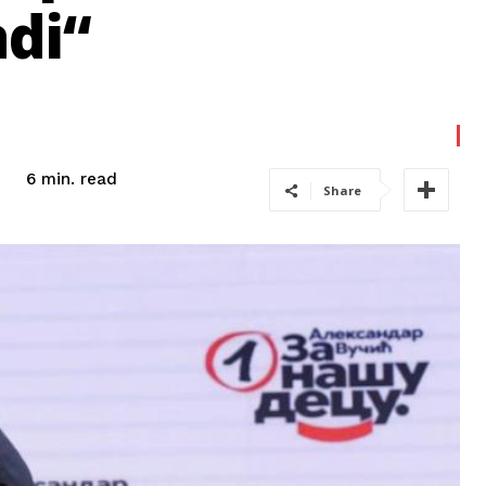
di“
read
6
min.
Share