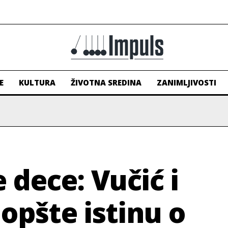
E
KULTURA
ŽIVOTNA SREDINA
ZANIMLJIVOSTI
e dece: Vučić i
opšte istinu o