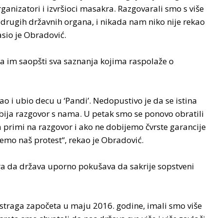
organizatori i izvršioci masakra. Razgovarali smo s više
iz drugih državnih organa, i nikada nam niko nije rekao
lasio je Obradović.
da im saopšti sva saznanja kojima raspolaže o
ao i ubio decu u ‘Pandi’. Nedopustivo je da se istina
dbija razgovor s nama. U petak smo se ponovo obratili
 primi na razgovor i ako ne dobijemo čvrste garancije
emo naš protest“, rekao je Obradović.
ra da država uporno pokušava da sakrije sopstveni
istraga započeta u maju 2016. godine, imali smo više