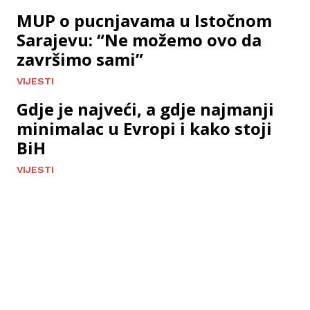
MUP o pucnjavama u Istočnom
Sarajevu: “Ne možemo ovo da
završimo sami”
VIJESTI
Gdje je najveći, a gdje najmanji
minimalac u Evropi i kako stoji
BiH
VIJESTI