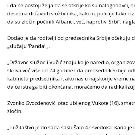
i da ne postoji želja da se otkrije ko su nalogodavci, 
desetina državnih službenika, kako iz policije tako i 
da su zločin počinili Albanci, već, naprotiv, Srbi“, nag
Dodao je da roditelji od predsednika Srbije očekuju 
„slučaju ‘Panda’ „.
„Državne službe i Vučić znaju ko je naredio, organizov
skriva već više od 24 godine i da predsednik Srbije o
kabinetu predsednika i, ako nas u najskorije vreme na
da će istraga biti okončana, moraćemo da radikalizuj
Zvonko Gvozdenović, otac ubijenog Vukote (16), smat
zločin.
„Tužilaštvo je do sada saslušalo 42 svedoka. Kada je 