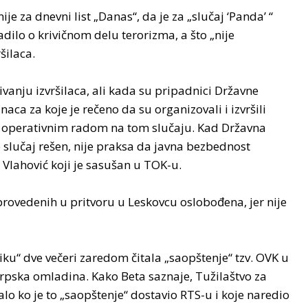
je za dnevni list „Danas“, da je za „slučaj ‘Panda’ “
dilo o krivičnom delu terorizma, a što „nije
šilaca.
ivanju izvršilaca, ali kada su pripadnici Državne
ca za koje je rečeno da su organizovali i izvršili
a s operativnim radom na tom slučaju. Kad Državna
 slučaj rešen, nije praksa da javna bezbednost
 Vlahović koji je sasušan u TOK-u.
rovedenih u pritvoru u Leskovcu oslobođena, jer nije
u“ dve večeri zaredom čitala „saopštenje“ tzv. OVK u
srpska omladina. Kako Beta saznaje, Tužilaštvo za
alo ko je to „saopštenje“ dostavio RTS-u i koje naredio