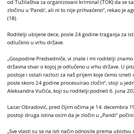
od Tužilaštva za organizovani kriminal (TOK) da se sa
zločinu u ‘Pandi’, ali ni to nije prihvaćeno“, rekao je 
(18).
Roditelji ubijene dece, posle 24 godine traganja za 
odlučeno u vrhu države.
„Gospodine Predsedniče, vi znate i mi roditelji znamo 
državna stvar o kojoj je odlučeno u vrhu države. U pi
postoje i ostali razlozi za naš prijem koje ćemo iznet
posle skoro 24 godine procesuirao zločin“, stoji u j
Aleksandra Vučića, koji su roditelji podneli 6. juna 20
Lazar Obradović, pred čijim očima je 14. decembra 199
postoji druga istina osim da je zločin u „Pandi“ počini
„Sve vlasti su se na isti način odnosile prema ubistvu 