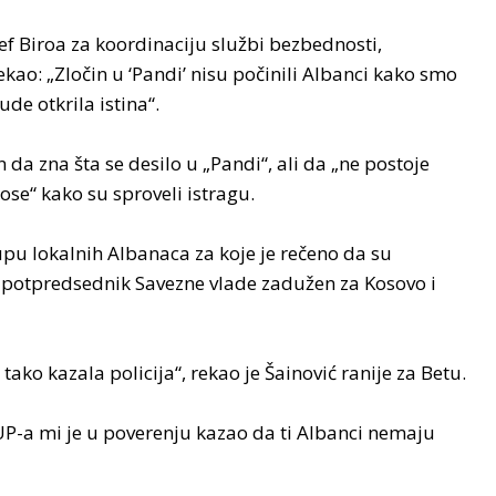
ef Biroa za koordinaciju službi bezbednosti,
ekao: „Zločin u ‘Pandi’ nisu počinili Albanci kako smo
ude otkrila istina“.
 da zna šta se desilo u „Pandi“, ali da „ne postoje
ose“ kako su sproveli istragu.
upu lokalnih Albanaca za koje je rečeno da su
a potpredsednik Savezne vlade zadužen za Kosovo i
 tako kazala policija“, rekao je Šainović ranije za Betu.
SUP-a mi je u poverenju kazao da ti Albanci nemaju