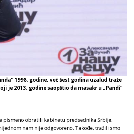
anda“ 1998. godine, već šest godina uzalud traže
oji je 2013. godine saopštio da masakr u „Pandi“
e pismeno obratili kabinetu predsednika Srbije,
nijednom nam nije odgovoreno. Takođe, tražili smo