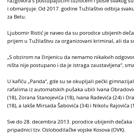
razgovora s postupajućim tužiocem i posle svakog susr
i obmanjuje. Od 2017. godine Tužilaštvo odbija svaku
za Betu.
Ljubomir Ristić je naveo da su porodice ubijenih deč
prijem u Tužilaštvu za organizovani kriminal, ali da s
„S obzirom na činjenicu da nemamo nikakvih odgovora
ništa nije postupano i da je istraga zaustavljena“, sma
U kafiću „Panda“, gde su se okupljali pećki gimnazij
rafalima iz automatskih pušaka ubili Ivana Obradovića
(18), Zorana Stanojevića (18), Ivana Radevića (24) i Dr
(18), a lakše Mirsada Šabovića (34) i Nikolu Rajovića (
Sve do 28. decembra 2013. porodice ubijenih dečaka i j
pripadnici tzv. Oslobodilačke vojske Kosova (OVK).