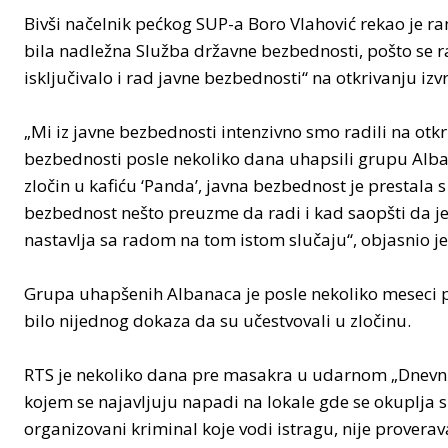
Bivši načelnik pećkog SUP-a Boro Vlahović rekao je rani
bila nadležna Služba državne bezbednosti, pošto se ra
isključivalo i rad javne bezbednosti“ na otkrivanju izvr
„Mi iz javne bezbednosti intenzivno smo radili na otkr
bezbednosti posle nekoliko dana uhapsili grupu Albana
zločin u kafiću ‘Panda’, javna bezbednost je prestal
bezbednost nešto preuzme da radi i kad saopšti da je
nastavlja sa radom na tom istom slučaju“, objasnio je
Grupa uhapšenih Albanaca je posle nekoliko meseci p
bilo nijednog dokaza da su učestvovali u zločinu.
RTS je nekoliko dana pre masakra u udarnom „Dnevnik
kojem se najavljuju napadi na lokale gde se okuplja 
organizovani kriminal koje vodi istragu, nije proverav