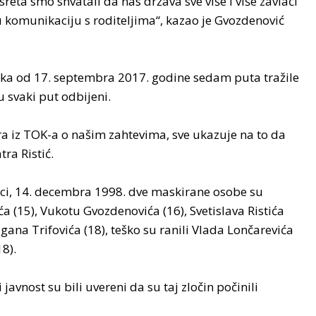
eta smo shvatali da nas država sve više i više zavlači
 komunikaciju s roditeljima“, kazao je Gvozdenović
aka od 17. septembra 2017. godine sedam puta tražile
u svaki put odbijeni.
 iz TOK-a o našim zahtevima, sve ukazuje na to da
tra Ristić.
alci, 14. decembra 1998. dve maskirane osobe su
 (15), Vukotu Gvozdenovića (16), Svetislava Ristića
agana Trifovića (18), teško su ranili Vlada Lončarevića
18).
avnost su bili uvereni da su taj zločin počinili