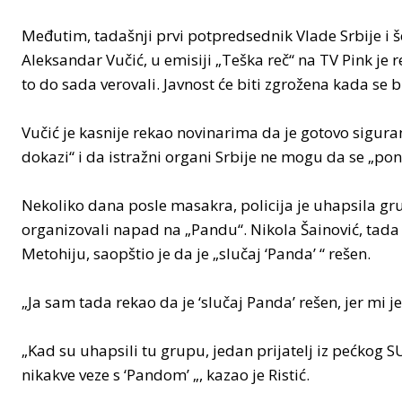
Međutim, tadašnji prvi potpredsednik Vlade Srbije i š
Aleksandar Vučić, u emisiji „Teška reč“ na TV Pink je r
to do sada verovali. Javnost će biti zgrožena kada se b
Vučić je kasnije rekao novinarima da je gotovo siguran
dokazi“ i da istražni organi Srbije ne mogu da se „pon
Nekoliko dana posle masakra, policija je uhapsila gr
organizovali napad na „Pandu“. Nikola Šainović, tad
Metohiju, saopštio je da je „slučaj ‘Panda’ “ rešen.
„Ja sam tada rekao da je ‘slučaj Panda’ rešen, jer mi je
„Kad su uhapsili tu grupu, jedan prijatelj iz pećkog 
nikakve veze s ‘Pandom’ „, kazao je Ristić.