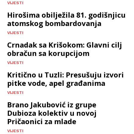
VIJESTI
Hirošima obilježila 81. godišnjicu
atomskog bombardovanja
VIJESTI
Crnadak sa Krišokom: Glavni cilj
obračun sa korupcijom
VIJESTI
Kritično u Tuzli: Presušuju izvori
pitke vode, apel građanima
VIJESTI
Brano Jakubović iz grupe
Dubioza kolektiv u novoj
Pričaonici za mlade
VIJESTI