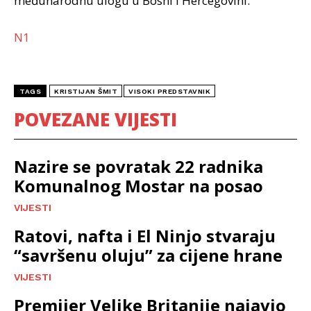
međunarodnu ulogu u Bosni i Hercegovini.
N1
TAGS
KRISTIJAN ŠMIT
VISOKI PREDSTAVNIK
POVEZANE VIJESTI
Nazire se povratak 22 radnika
Komunalnog Mostar na posao
VIJESTI
Ratovi, nafta i El Ninjo stvaraju
“savršenu oluju” za cijene hrane
VIJESTI
Premijer Velike Britanije najavio