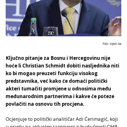
Foto: vijesti ba
Ključno pitanje za Bosnu i Hercegovinu nije
hoće li Christian Schmidt dobiti nasljednika niti
ko bi mogao preuzeti funkciju visokog
predstavnika, već kako će domaći politički
akteri tumačiti promjene u odnosima među
međunarodnim partnerima i kakve će poteze
povlačiti na osnovu tih procjena.
Ocjenjuje to politički analitičar Adi Ćerimagić, koji
u osvrtu na aktuelne razgovore o budućnosti OHR-