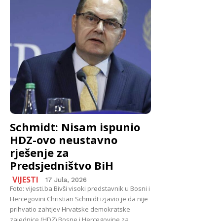
Schmidt: Nisam ispunio
HDZ-ovo neustavno
rješenje za
Predsjedništvo BiH
VIJESTI
17 Jula, 2026
Foto: vijesti.ba Bivši visoki predstavnik u Bosni i
Hercegovini Christian Schmidt izjavio je da nije
prihvatio zahtjev Hrvatske demokratske
zajednice (HDZ) Bosne i Hercegovine za...