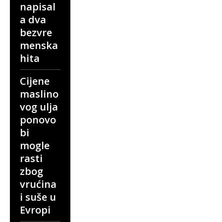
napisal
a dva
bezvre
menska
hita
Cijene
maslino
vog ulja
ponovo
bi
mogle
rasti
zbog
vrućina
i suše u
Evropi