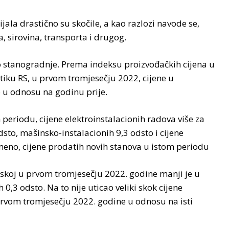
ala drastično su skočile, a kao razlozi navode se,
a, sirovina, transporta i drugog.
, do stanogradnje. Prema indeksu proizvođačkih cijena u
stiku RS, u prvom tromjesečju 2022, cijene u
o u odnosu na godinu prije.
eriodu, cijene elektroinstalacionih radova više za
dsto, mašinsko-instalacionih 9,3 odsto i cijene
emeno, cijene prodatih novih stanova u istom periodu
pskoj u prvom tromjesečju 2022. godine manji je u
,3 odsto. Na to nije uticao veliki skok cijene
prvom tromjesečju 2022. godine u odnosu na isti