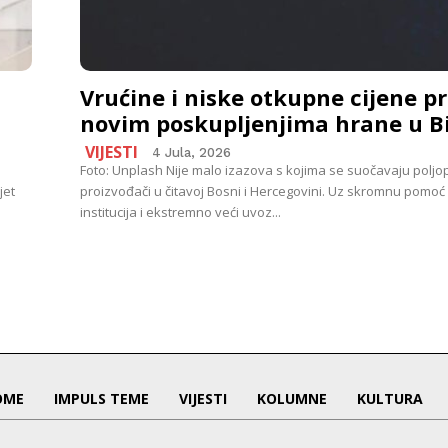
Vrućine i niske otkupne cijene pr
novim poskupljenjima hrane u B
VIJESTI
4 Jula, 2026
Foto: Unplash Nije malo izazova s kojima se suočavaju poljo
jet
proizvođači u čitavoj Bosni i Hercegovini. Uz skromnu pomoć 
institucija i ekstremno veći uvoz...
OME
IMPULS TEME
VIJESTI
KOLUMNE
KULTURA