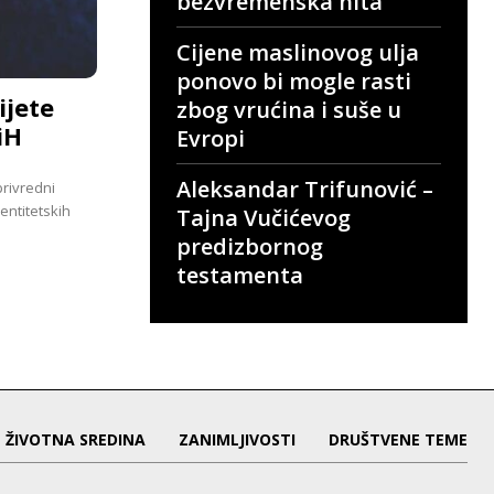
bezvremenska hita
Cijene maslinovog ulja
ponovo bi mogle rasti
ijete
zbog vrućina i suše u
iH
Evropi
Aleksandar Trifunović –
privredni
entitetskih
Tajna Vučićevog
predizbornog
testamenta
ŽIVOTNA SREDINA
ZANIMLJIVOSTI
DRUŠTVENE TEME