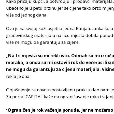
Kako pričaju kupci, a potvrđuju i prodavci materijala
ubačeno je u petu brzinu jer se cijene tako brzo mij
više od jednog dana.
Ovo je na svojoj koži osjetila jedna Banjalučanka koj
građevinskog materijala na licu mjesta dobila ponudu 
više ne mogu da garantuju za cijene.
„
Na tri mjesta su mi rekli isto. Odmah su mi izračun
maraka, a onda su mi ostavili rok do večeras ili s
ne mogu da garantuju za cijenu materijala. Visine
rekla je ona.
Objašnjenje za novouspostavljenu praksu dao nam je 
Za portal CAPITAL kaže da ograničavanje roka trajanja
“
Ograničen je rok važenja ponude, jer ne možem