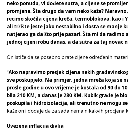
neko ponudu, vi dođete sutra, a cijene se promije
promjene. Šta drugo da vam neko kaže? Naravno, sve
recimo skočila cijena kreča, termoblokova, kao i 
ali tržište jeste jako nestabilno i dosta se manje 
natjerao ga da što prije pazari. Šta mi da radim
jednoj cijeni robu danas, a da sutra za taj nova
On ističe da se posebno prate cijene određenih materi
“
Ako napravimo presjek cijena nekih građevinskog
sve poskupjelo. Na primjer, jedna mreža koja se na
prošle godine u ovo vrijeme je koštala od 90 do 
bila 210 KM, a danas je 280 KM. Kubik građe je bi
poskupila i hidroizolacija, ali trenutno ne mogu se 
kaže on i dodaje da za sada nema nikakvih procjena ka
Uvezena inflacija divlja