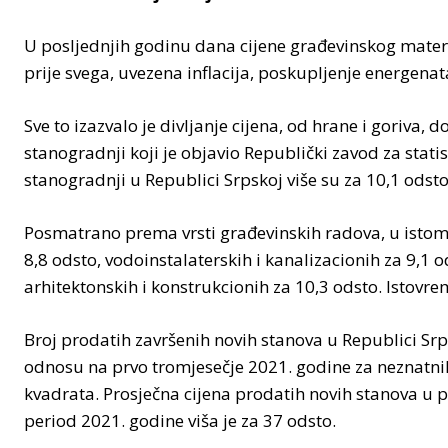
U posljednjih godinu dana cijene građevinskog materij
prije svega, uvezena inflacija, poskupljenje energenat
Sve to izazvalo je divljanje cijena, od hrane i goriva
stanogradnji koji je objavio Republički zavod za stati
stanogradnji u Republici Srpskoj više su za 10,1 odst
Posmatrano prema vrsti građevinskih radova, u istom p
8,8 odsto, vodoinstalaterskih i kanalizacionih za 9,1 o
arhitektonskih i konstrukcionih za 10,3 odsto. Istovr
Broj prodatih završenih novih stanova u Republici Sr
odnosu na prvo tromjesečje 2021. godine za neznatnih 0
kvadrata. Prosječna cijena prodatih novih stanova u 
period 2021. godine viša je za 37 odsto.