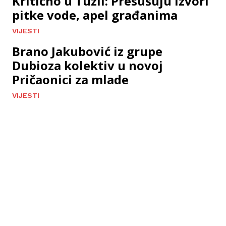
Kritično u Tuzli: Presušuju izvori
pitke vode, apel građanima
VIJESTI
Brano Jakubović iz grupe
Dubioza kolektiv u novoj
Pričaonici za mlade
VIJESTI