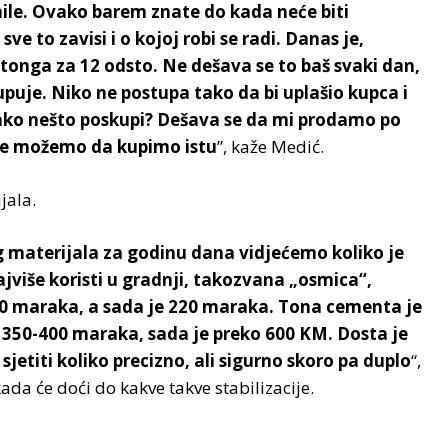
nile. Ovako barem znate do kada neće biti
 to zavisi i o kojoj robi se radi. Danas je,
Ytonga za 12 odsto. Ne dešava se to baš svaki dan,
kupuje. Niko ne postupa tako da bi uplašio kupca i
o ako nešto poskupi? Dešava se da mi prodamo po
c ne možemo da kupimo istu
”, kaže Medić.
jala.
 materijala za godinu dana vidjećemo koliko je
jviše koristi u gradnji, takozvana „osmica“,
100 maraka, a sada je 220 maraka. Tona cementa je
o 350-400 maraka, sada je preko 600 KM. Dosta je
sjetiti koliko precizno, ali sigurno skoro pa duplo
“,
da će doći do kakve takve stabilizacije.