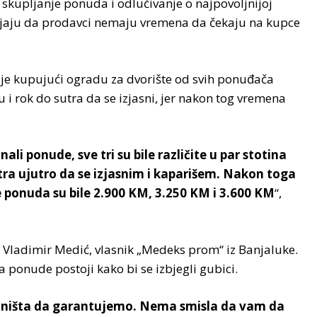
, skupljanje ponuda i odlučivanje o najpovoljnijoj
enjaju da prodavci nemaju vremena da čekaju na kupce
a je kupujući ogradu za dvorište od svih ponuđača
i rok do sutra da se izjasni, jer nakon tog vremena
ali ponude, sve tri su bile različite u par stotina
utra ujutro da se izjasnim i kaparišem. Nakon toga
 ponuda su bile 2.900 KM, 3.250 KM i 3.600 KM
“,
Vladimir Medić, vlasnik „Medeks prom“ iz Banjaluke.
 ponude postoji kako bi se izbjegli gubici.
o ništa da garantujemo. Nema smisla da vam da