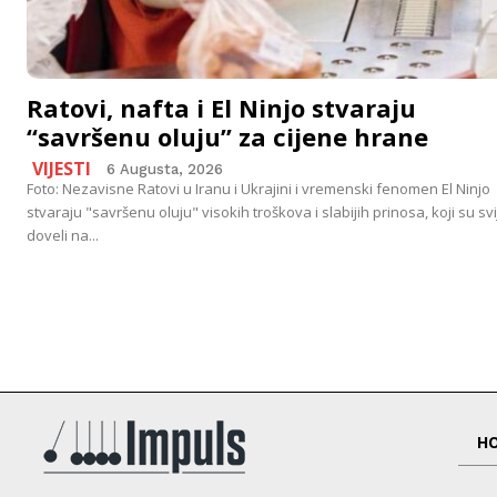
Ratovi, nafta i El Ninjo stvaraju
“savršenu oluju” za cijene hrane
VIJESTI
6 Augusta, 2026
Foto: Nezavisne Ratovi u Iranu i Ukrajini i vremenski fenomen El Ninjo
stvaraju "savršenu oluju" visokih troškova i slabijih prinosa, koji su svi
doveli na...
H