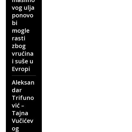
vog ulja
ponovo
bi
mogle
rasti
zbog
vrućina
i suše u
Evropi
Aleksan
dar
Trifuno
vić –
Tajna
Vučićev
og