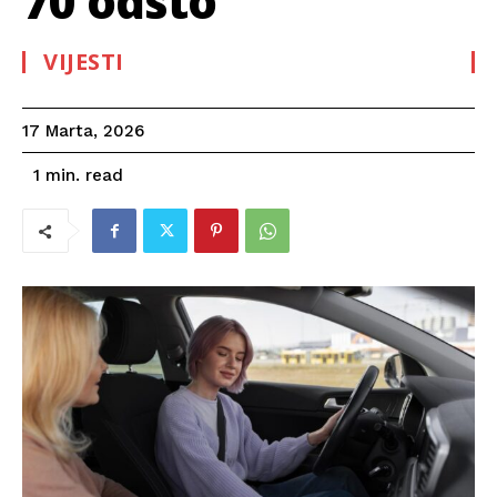
70 odsto
VIJESTI
17 Marta, 2026
read
1
min.