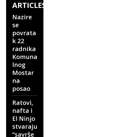
ARTICLES
Nazire
se
povrata
k 22
radnika
Komuna
lnog
Mostar
na
posao
Ratovi,
nafta i
El Ninjo
stvaraju
“savrše