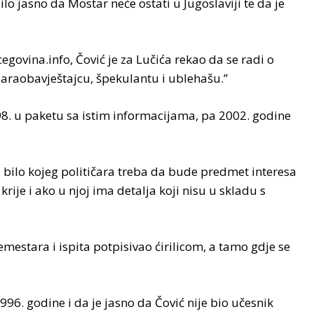
lo jasno da Mostar neće ostati u Jugoslaviji te da je
govina.info, Čović je za Lučića rekao da se radi o
paraobavještajcu, špekulantu i ublehašu.”
8. u paketu sa istim informacijama, pa 2002. godine
ija bilo kojeg političara treba da bude predmet interesa
krije i ako u njoj ima detalja koji nisu u skladu s
mestara i ispita potpisivao ćirilicom, a tamo gdje se
1996. godine i da je jasno da Čović nije bio učesnik