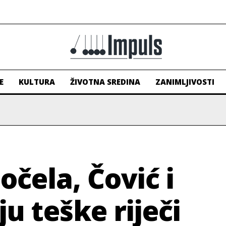
E
KULTURA
ŽIVOTNA SREDINA
ZANIMLJIVOSTI
čela, Čović i
u teške riječi