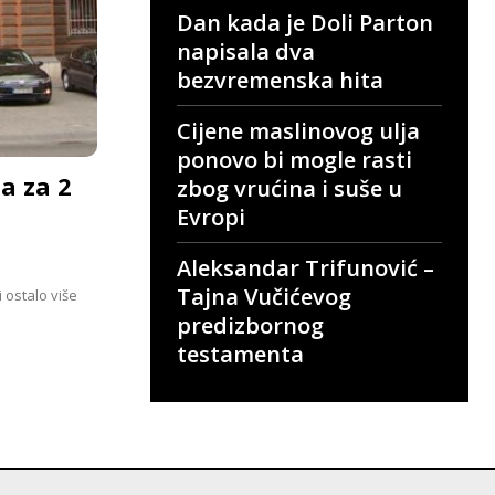
Dan kada je Doli Parton
napisala dva
bezvremenska hita
Cijene maslinovog ulja
ponovo bi mogle rasti
a za 2
zbog vrućina i suše u
Evropi
Aleksandar Trifunović –
Tajna Vučićevog
 ostalo više
predizbornog
testamenta