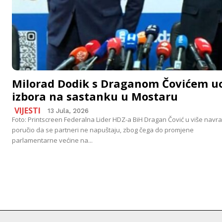
Milorad Dodik s Draganom Čovićem uo
izbora na sastanku u Mostaru
VIJESTI
13 Jula, 2026
Foto: Printscreen Federalna Lider HDZ-a BiH Dragan Čović u više navra
poručio da se partneri ne napuštaju, zbog čega do promjene
parlamentarne većine na...