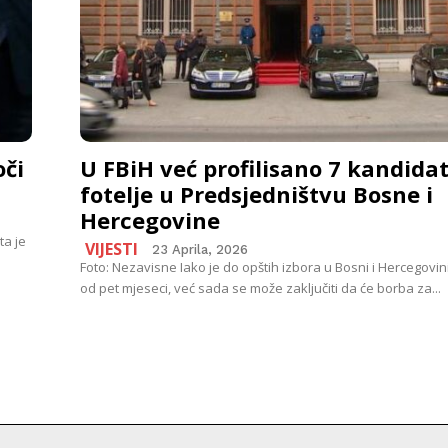
či
U FBiH već profilisano 7 kandidat
fotelje u Predsjedništvu Bosne i
Hercegovine
ta je
VIJESTI
23 Aprila, 2026
Foto: Nezavisne Iako je do opštih izbora u Bosni i Hercegovini
od pet mjeseci, već sada se može zaključiti da će borba za...