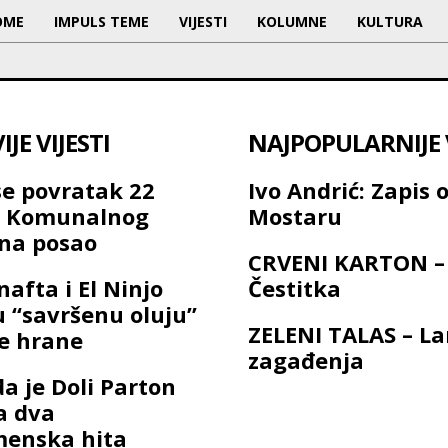
OME
IMPULS TEME
VIJESTI
KOLUMNE
KULTURA
JE VIJESTI
NAJPOPULARNIJE V
se povratak 22
Ivo Andrić: Zapis 
a Komunalnog
Mostaru
na posao
CRVENI KARTON –
nafta i El Ninjo
Čestitka
u “savršenu oluju”
ZELENI TALAS – L
ne hrane
zagađenja
a je Doli Parton
a dva
menska hita