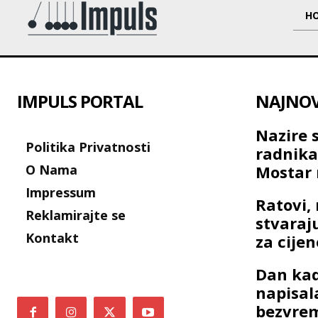
H
IMPULS PORTAL
NAJNOVI
Nazire 
Politika Privatnosti
radnik
O Nama
Mostar 
Impressum
Ratovi, 
Reklamirajte se
stvaraj
Kontakt
za cije
Dan kad
napisal
bezvre