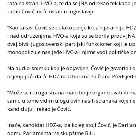
rata na strani HVO-a, te da se JNA odrekao tek kada je
radio Čović, neće ostati u Jugoslaviji.
“Kao takav, Čović se polako penje kroz hijerarhiju 
i nad udruženjima HVO-a koja su se borila protiv JNA
ovaj bivši jugoslovenski partijski funkcioner koji je
monopolizuje nasljeđe HVC-a i njime vodi političke p
Na audio-snimku koji je objavljen, Čović je govorio i 
ocjenjujući da će HDZ na izborima za člana Predsjedn
“Može se i druga strana malo bolje organizovati ili ma
samo u tome vidim ulogu ovih naših stranaka koje ne 
kandiduju”, rekao je Čović.
Inače, kandidat HDZ-a, iza kojeg stoji Čović, je Darij
domu Parlamentarne skupštine BiH.