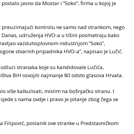
 postalo jasno da Mostar i “Soko”, firma u kojoj je
HDZ preuzimajući kontrolu ne samo nad strankom, nego
. Danas, udruženja HVO-a u tišini posmatraju kako
 upravljao vazduhoplovnom industrijom “Soko”,
rogone stvarnih pripadnika HVO-a”, napisao je Lučić.
o odluci stranaka koje su kandidovale Lučića,
ištva BiH osvojiti najmanje 80 odsto glasova Hrvata.
lo više kalkulisati, mislim na bošnjačku stranu. I
sjede s nama ovdje i pravo je pitanje zbog čega se
ana Filipović, poslanik ove stranke u Predstavničkom