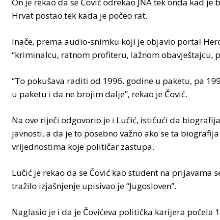
On je rekao da se Čović odrekao JNA tek onda kad je bi
Hrvat postao tek kada je počeo rat.
Inače, prema audio-snimku koji je objavio portal Herce
“kriminalcu, ratnom profiteru, lažnom obavještajcu, 
“To pokušava raditi od 1996. godine u paketu, pa 199
u paketu i da ne brojim dalje”, rekao je Čović.
Na ove riječi odgovorio je i Lučić, ističući da biograf
javnosti, a da je to posebno važno ako se ta biografija 
vrijednostima koje političar zastupa.
Lučić je rekao da se Čović kao student na prijavama se
tražilo izjašnjenje upisivao je “Jugosloven”.
Naglasio je i da je Čovićeva politička karijera počela 