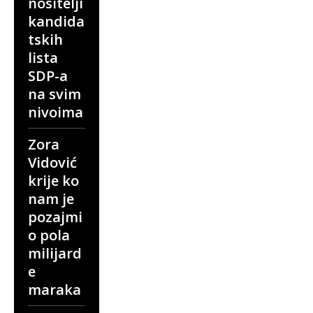
nositelji
kandida
tskih
lista
SDP-a
na svim
nivoima
Zora
Vidović
krije ko
nam je
pozajmi
o pola
milijard
e
maraka