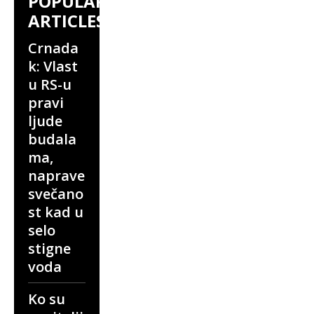
POPULAR
ARTICLES
Crnada
k: Vlast
u RS-u
pravi
ljude
budala
ma,
naprave
svečano
st kad u
selo
stigne
voda
Ko su