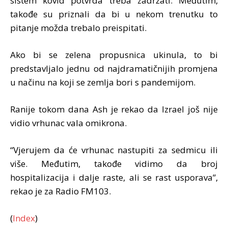
sistem kovid potvrda treba zadržati. Međutim,
takođe su priznali da bi u nekom trenutku to
pitanje možda trebalo preispitati.
Ako bi se zelena propusnica ukinula, to bi
predstavljalo jednu od najdramatičnijih promjena
u načinu na koji se zemlja bori s pandemijom.
Ranije tokom dana Ash je rekao da Izrael još nije
vidio vrhunac vala omikrona.
“Vjerujem da će vrhunac nastupiti za sedmicu ili
više. Međutim, takođe vidimo da broj
hospitalizacija i dalje raste, ali se rast usporava”,
rekao je za Radio FM103.
(
Index
)