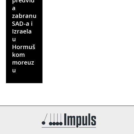
predviđ
a
zabranu
SAD-a i
Izraela
u
Hormuš
kom
moreuz
u