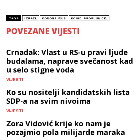
TAGS
IZRAEL
KORONA IRUS
KOVID. PROPUSNICE.
POVEZANE VIJESTI
Crnadak: Vlast u RS-u pravi ljude
budalama, naprave svečanost kad
u selo stigne voda
VIJESTI
Ko su nositelji kandidatskih lista
SDP-a na svim nivoima
VIJESTI
Zora Vidović krije ko nam je
pozajmio pola milijarde maraka