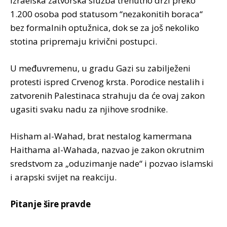
Izraelska zatvorska služba trenutno drži preko
1.200 osoba pod statusom “nezakonitih boraca“
bez formalnih optužnica, dok se za još nekoliko
stotina pripremaju krivični postupci.
U međuvremenu, u gradu Gazi su zabilježeni
protesti ispred Crvenog krsta. Porodice nestalih i
zatvorenih Palestinaca strahuju da će ovaj zakon
ugasiti svaku nadu za njihove srodnike.
Hisham al-Wahad, brat nestalog kamermana
Haithama al-Wahada, nazvao je zakon okrutnim
sredstvom za „oduzimanje nade“ i pozvao islamski
i arapski svijet na reakciju.
Pitanje šire pravde