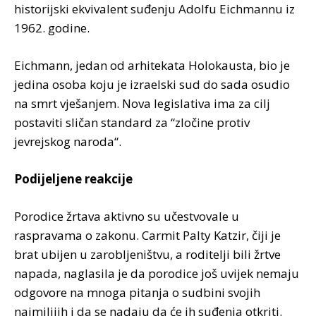
historijski ekvivalent suđenju Adolfu Eichmannu iz
1962. godine.
Eichmann, jedan od arhitekata Holokausta, bio je
jedina osoba koju je izraelski sud do sada osudio
na smrt vješanjem. Nova legislativa ima za cilj
postaviti sličan standard za “zločine protiv
jevrejskog naroda“.
Podijeljene reakcije
Porodice žrtava aktivno su učestvovale u
raspravama o zakonu. Carmit Palty Katzir, čiji je
brat ubijen u zarobljeništvu, a roditelji bili žrtve
napada, naglasila je da porodice još uvijek nemaju
odgovore na mnoga pitanja o sudbini svojih
najmilijih i da se nadaju da će ih suđenja otkriti.