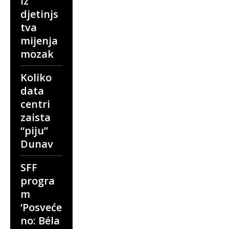
iz
djetinjs
tva
mijenja
mozak
Koliko
data
centri
zaista
“piju”
Dunav
SFF
progra
m
‘Posveće
no: Béla