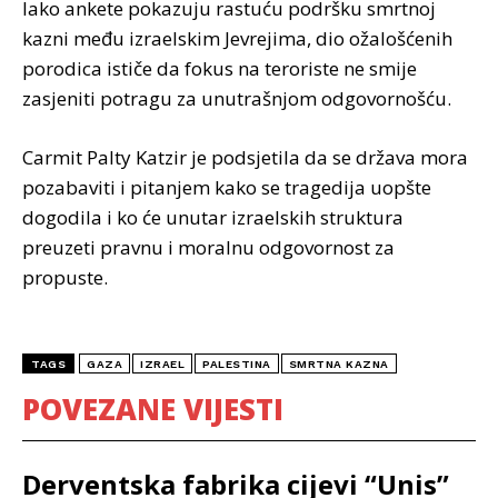
Iako ankete pokazuju rastuću podršku smrtnoj
kazni među izraelskim Jevrejima, dio ožalošćenih
porodica ističe da fokus na teroriste ne smije
zasjeniti potragu za unutrašnjom odgovornošću.
Carmit Palty Katzir je podsjetila da se država mora
pozabaviti i pitanjem kako se tragedija uopšte
dogodila i ko će unutar izraelskih struktura
preuzeti pravnu i moralnu odgovornost za
propuste.
TAGS
GAZA
IZRAEL
PALESTINA
SMRTNA KAZNA
POVEZANE VIJESTI
Derventska fabrika cijevi “Unis”