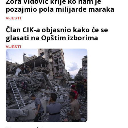
Zora Vidović krije ko nam je
pozajmio pola milijarde maraka
VIJESTI
Član CIK-a objasnio kako će se
glasati na Opštim izborima
VIJESTI