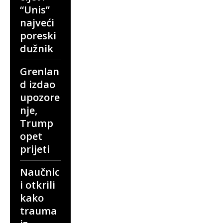
“Unis”
najveći
poreski
dužnik
Grenlan
d izdao
upozore
nje,
Trump
opet
prijeti
Naučnic
i otkrili
kako
trauma