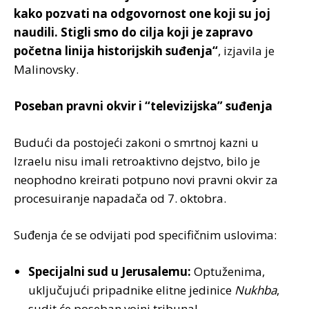
kako pozvati na odgovornost one koji su joj
naudili. Stigli smo do cilja koji je zapravo
početna linija historijskih suđenja“
, izjavila je
Malinovsky.
Poseban pravni okvir i “televizijska” suđenja
Budući da postojeći zakoni o smrtnoj kazni u
Izraelu nisu imali retroaktivno dejstvo, bilo je
neophodno kreirati potpuno novi pravni okvir za
procesuiranje napadača od 7. oktobra.
Suđenja će se odvijati pod specifičnim uslovima:
Specijalni sud u Jerusalemu:
Optuženima,
uključujući pripadnike elitne jedinice
Nukhba
,
sudit će poseban vojni tribunal.