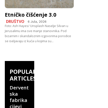
Etničko čišćenje 3.0
DRUŠTVO
6 Jula, 2026
Foto: Ash Hayes/ Unsplash Naselje Silvan u
Jerusalimu ima sve manje stanovnika. Pod
bizarnim i skandaloznim izgovorima porodice
se iseljavaju iz kuća u kojima su...
POPULAR
ARTICLES
Dervent
ska
fabrika
cijevi