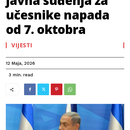
javna suđenja za
učesnike napada
od 7. oktobra
VIJESTI
12 Maja, 2026
read
3
min.