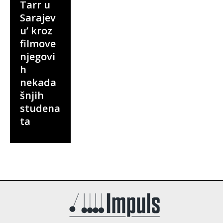
Tarr u
Sarajev
u’ kroz
filmove
njegovi
h
nekada
šnjih
studena
ta