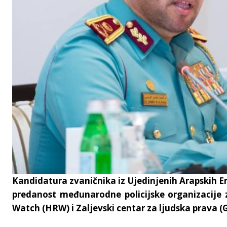
Kandidatura zvaničnika iz Ujedinjenih Arapskih Em
predanost međunarodne policijske organizacije z
Watch (HRW) i Zaljevski centar za ljudska prava (