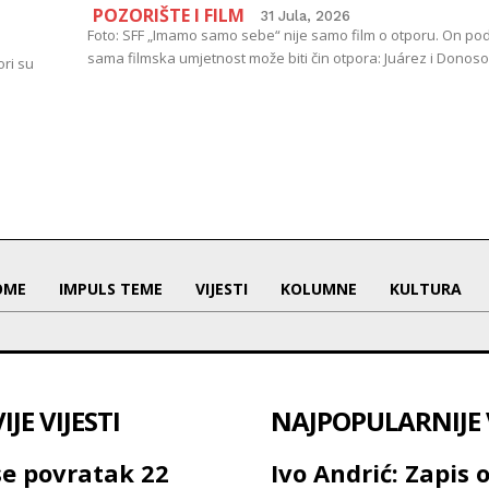
POZORIŠTE I FILM
31 Jula, 2026
Foto: SFF „Imamo samo sebe“ nije samo film o otporu. On pod
sama filmska umjetnost može biti čin otpora: Juárez i Donoso 
ori su
OME
IMPULS TEME
VIJESTI
KOLUMNE
KULTURA
JE VIJESTI
NAJPOPULARNIJE V
se povratak 22
Ivo Andrić: Zapis 