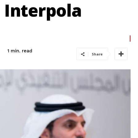
 Interpola
read
1
min.
Share