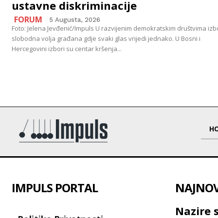
ustavne diskriminacije
FORUM
5 Augusta, 2026
Foto: Jelena Jevđenić/Impuls U razvijenim demokratskim društvima izb
slobodna volja građana gdje svaki glas vrijedi jednako. U Bosni i
Hercegovini izbori su centar kršenja...
H
IMPULS PORTAL
NAJNOVI
Nazire 