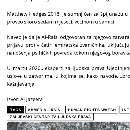
Matthew Hedges 2018. je sumnjičen za špijunažu u ko
proveo skoro sedam mjeseci, većinom u samici.
Naveo je da je Al-Raisi odgovoran za njegovo zatvaran
prijavu protiv četiri emiratska zvaničnika, uključuj
nanošenja psihičkih povreda tokom njegovog boravka
U martu 2020., eksperti za ljudska prava Ujedinjeni
uslove u zatvorima, u kojima se, kako navode, „pr
kažnjavanja“.
Izvor: Al Jazeera
TAGS
AHMED AL-RAISI
HUMAN RIGHTS WATCH
INT
ZALJEVSKI CENTAR ZA LJUDSKA PRAVA