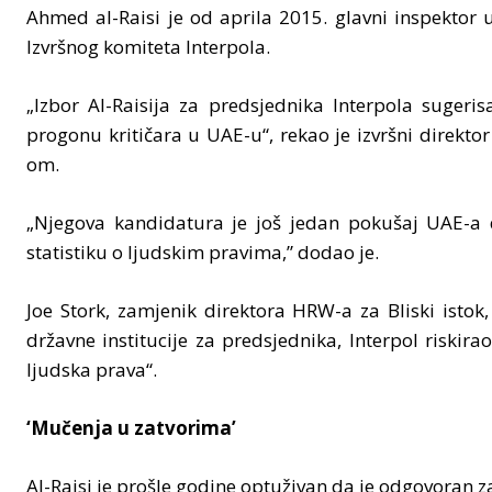
Ahmed al-Raisi je od aprila 2015. glavni inspektor u
Izvršnog komiteta Interpola.
„Izbor Al-Raisija za predsjednika Interpola sugeris
progonu kritičara u UAE-u“, rekao je izvršni direkto
om.
„Njegova kandidatura je još jedan pokušaj UAE-a 
statistiku o ljudskim pravima,” dodao je.
Joe Stork, zamjenik direktora HRW-a za Bliski istok
državne institucije za predsjednika, Interpol riskir
ljudska prava“.
‘Mučenja u zatvorima’
Al-Raisi je prošle godine optuživan da je odgovoran 