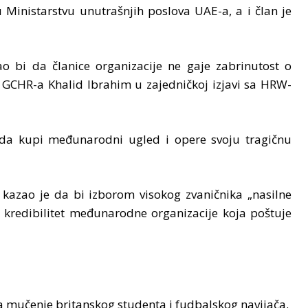
 Ministarstvu unutrašnjih poslova UAE-a, a i član je
ao bi da članice organizacije ne gaje zabrinutost o
r GCHR-a Khalid Ibrahim u zajedničkoj izjavi sa HRW-
da kupi međunarodni ugled i opere svoju tragičnu
, kazao je da bi izborom visokog zvaničnika „nasilne
ao kredibilitet međunarodne organizacije koja poštuje
za mučenje britanskog studenta i fudbalskog navijača.