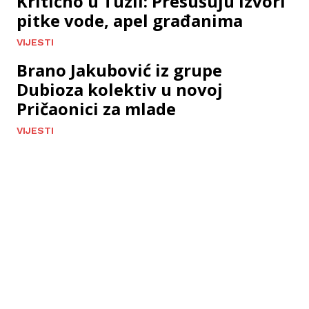
Kritično u Tuzli: Presušuju izvori
pitke vode, apel građanima
VIJESTI
Brano Jakubović iz grupe
Dubioza kolektiv u novoj
Pričaonici za mlade
VIJESTI