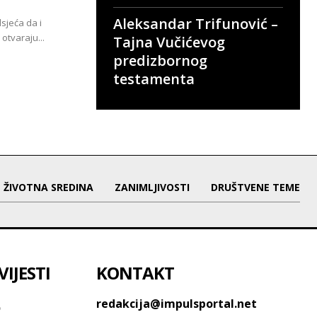
Aleksandar Trifunović –
sjeća da i
otvaraju...
Tajna Vučićevog
predizbornog
testamenta
ŽIVOTNA SREDINA
ZANIMLJIVOSTI
DRUŠTVENE TEME
IJESTI
KONTAKT
o
redakcija@impulsportal.net