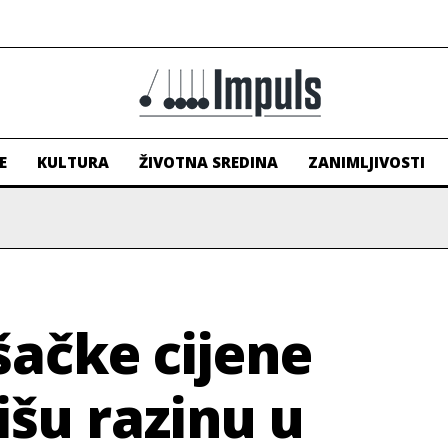
E
KULTURA
ŽIVOTNA SREDINA
ZANIMLJIVOSTI
šačke cijene
išu razinu u