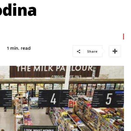
odina
read
1
min.
Share