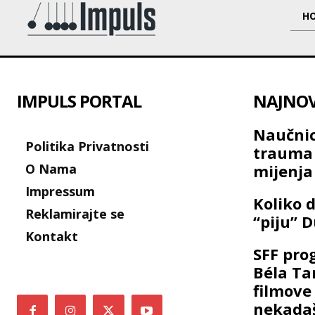
H
IMPULS PORTAL
NAJNOVI
Naučnic
Politika Privatnosti
trauma 
O Nama
mijenj
Impressum
Koliko d
Reklamirajte se
“piju” 
Kontakt
SFF pro
Béla Ta
filmove
nekadaš