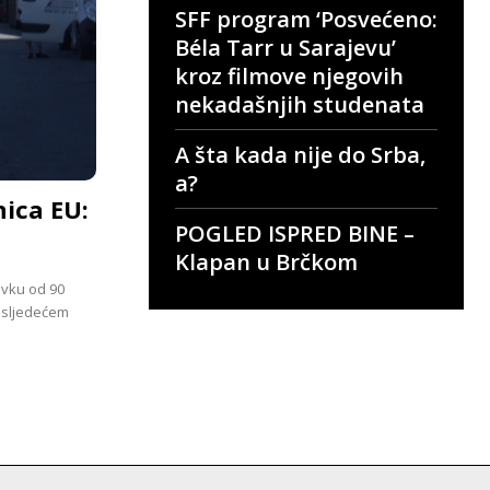
SFF program ‘Posvećeno:
Béla Tarr u Sarajevu’
kroz filmove njegovih
nekadašnjih studenata
A šta kada nije do Srba,
a?
ica EU:
POGLED ISPRED BINE –
Klapan u Brčkom
avku od 90
 sljedećem