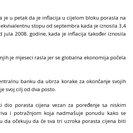
a je u petak da je inflacija u cijelom bloku porasla na
 ekvivalentnu stopu od septembra kada je iznosila 3,4
d jula 2008. godine, kada je inflacija također iznosila
dnjih je mjeseci rasla jer se globalna ekonomija počela
 centralnu banku da ubrza korake za okončanje svojih
 svoj cilj od dva posto.
ki dio porasta cijena vezan za poređenje sa niskim
riva i potražnjom koja nadmašuje ponudu kako se
 da očekuju da će sva tri uzroka porasta cijena biti