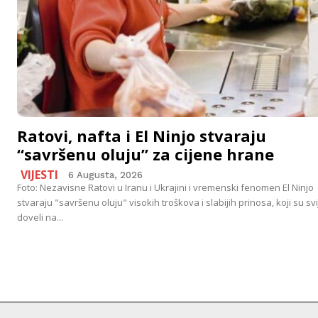
Ratovi, nafta i El Ninjo stvaraju
“savršenu oluju” za cijene hrane
VIJESTI
6 Augusta, 2026
Foto: Nezavisne Ratovi u Iranu i Ukrajini i vremenski fenomen El Ninjo
stvaraju "savršenu oluju" visokih troškova i slabijih prinosa, koji su svi
doveli na...