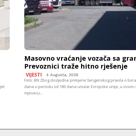
Masovno vraćanje vozača sa gran
Prevoznici traže hitno rješenje
VIJESTI
4 Augusta, 2026
Foto: BN Zbog dosljedne primjene šengenskog pravila o bor
jet
dana u periodu od 180 dana unutar Evropske unije, u ovom i
mjesecu...