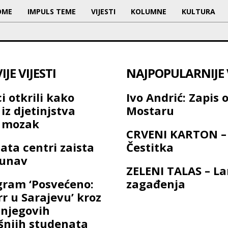
OME
IMPULS TEME
VIJESTI
KOLUMNE
KULTURA
JE VIJESTI
NAJPOPULARNIJE V
i otkrili kako
Ivo Andrić: Zapis 
iz djetinjstva
Mostaru
a mozak
CRVENI KARTON –
ata centri zaista
Čestitka
Dunav
ZELENI TALAS – L
gram ‘Posvećeno:
zagađenja
rr u Sarajevu’ kroz
 njegovih
njih studenata