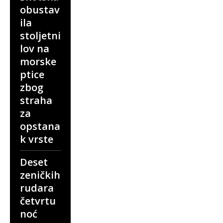
obustav
ila
stoljetni
lov na
morske
ptice
zbog
straha
za
opstana
k vrste
Deset
zeničkih
rudara
četvrtu
noć