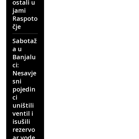
ostali u
jami
Raspoto
čje
Sabotaž
a u
Banjalu
ci:
Nesavje
sni
pojedin
ci
uništili
ventil i
isušili
rezervo
ar vode