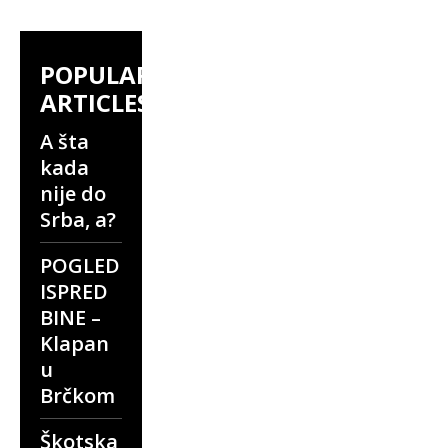
POPULAR
ARTICLES
A šta
kada
nije do
Srba, a?
POGLED
ISPRED
BINE –
Klapan
u
Brčkom
Škotska