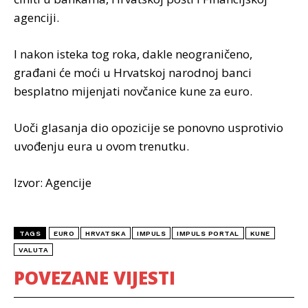
agenciji.
I nakon isteka tog roka, dakle neograničeno,
građani će moći u Hrvatskoj narodnoj banci
besplatno mijenjati novčanice kune za euro.
Uoči glasanja dio opozicije se ponovno usprotivio
uvođenju eura u ovom trenutku.
Izvor: Agencije
TAGS
EURO
HRVATSKA
IMPULS
IMPULS PORTAL
KUNE
VALUTA
POVEZANE VIJESTI