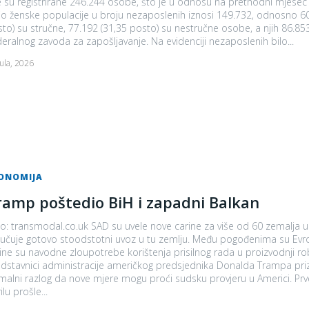
e su registrirane 246.244 osobe, što je u odnosu na prethodni mjese
 ženske populacije u broju nezaposlenih iznosi 149.732, odnosno 60,81 posto. Od ukupnog broja nezaposleni
to) su stručne, 77.192 (31,35 posto) su nestručne osobe, a njih 86.85
Federalnog zavoda za zapošljavanje. Na evidenciji nezaposlenih bilo...
Jula, 2026
ONOMIJA
ramp poštedio BiH i zapadni Balkan
o: transmodal.co.uk SAD su uvele nove carine za više od 60 zemalja u s
e gotovo stoodstotni uvoz u tu zemlju. Među pogođenima su Evropska unija, Velika Britanija i Kina, a kao povod za nove
ine su navodne zloupotrebe korištenja prisilnog rada u proizvodnji rob
dstavnici administracije američkog predsjednika Donalda Trampa priz
malni razlog da nove mjere mogu proći sudsku provjeru u Americi. Prv
ilu prošle...