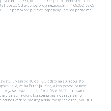
c povećanje za 531, odnosno 0,22 posto, prenosi Akta.ba.
h, 169.052 (68,65
3 (35,27 posto) prvi put traži zaposlenje, prema podacima
vijetu, u visini od 10 do 12,5 odsto na svu robu, što
e koja se izvozi na američko tržište. Međutim, i sami
naju da su navodi o korištenju prisilnog rada samo
e carine uvedene prošlog aprila Podsjećanja radi, SAD su u