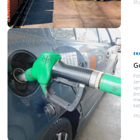
25 
EK
G
Fot
zem
upo
pos
marke
kaž
24 