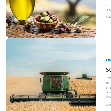
zas
6 A
EK
S
Fot
od glavnih 
smo
niv
ras
6 A