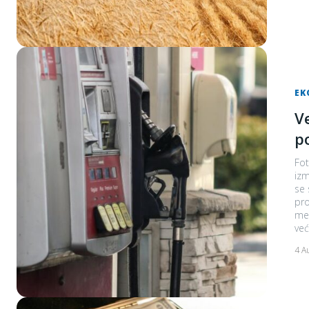
EK
V
p
Fot
izm
se s nestašicama. Suko
pro
međ
već
4 A