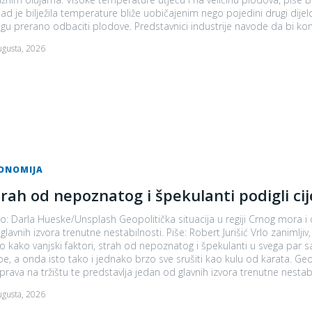
ad je bilježila temperature bliže uobičajenim nego pojedini drugi dije
mogu prerano odbaciti plodove. Predstavnici industrije nav
ugusta, 2026
ONOMIJA
trah od nepoznatog i špekulanti podigli ci
o: Darla Hueske/Unsplash Geopolitička situacija u regiji Crnog mora i d
izvora trenutne nestabilnosti. Piše: Robert Jurišić Vrlo zanimljiv, a posebno volatilan bio je juli. U mjesec dana iza nas vidjeli
 kako vanjski faktori, strah od nepoznatog i špekulanti u svega par sat
oe, a onda isto tako i jednako brzo sve srušiti kao kulu od karata. Geopo
prava na tržištu te predstavlja jedan od glavnih izvora trenutne nestabiln
ugusta, 2026