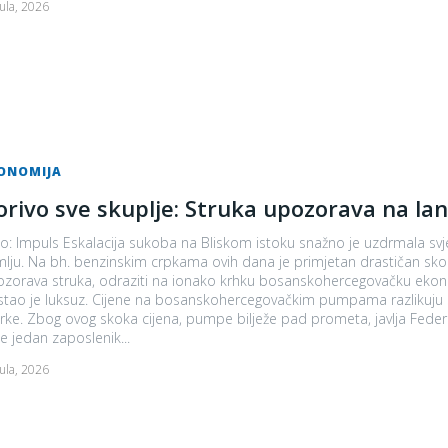
Jula, 2026
ONOMIJA
orivo sve skuplje: Struka upozorava na lan
o: Impuls Eskalacija sukoba na Bliskom istoku snažno je uzdrmala svjet
lju. Na bh. benzinskim crpkama ovih dana je primjetan drastičan skok c
zorava struka, odraziti na ionako krhku bosanskohercegovačku ekonomiju. Za o
tao je luksuz. Cijene na bosanskohercegovačkim pumpama razlikuju s
. Zbog ovog skoka cijena, pumpe bilježe pad prometa, javlja Federalna.ba. "Promet na benzinskoj pumpi je sm
e jedan zaposlenik...
Jula, 2026