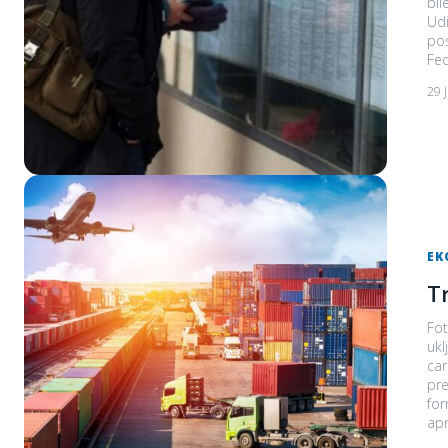
bil
Udio
pos
29 
EK
T
Fot
uključuj
car
pre
for
apr