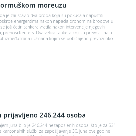
 u Hormuškom moreuzu
 da je zaustavio dva broda koja su pokušala napustiti
 opskrbe energentima nakon napada dronom na brodove u
kera koji su prevozili naftu
 put između Irana i Omana kojim se uobičajeno prevozi oko
 prijavljeno 246.244 osoba
ajem juna bilo je 246.244 nezaposlenih osoba, što je za 531