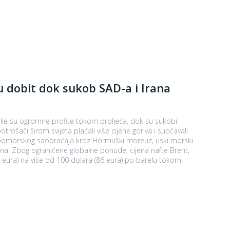
 dobit dok sukob SAD-a i Irana
ile su ogromne profite tokom proljeća, dok su sukobi
trošači širom svijeta plaćali više cijene goriva i suočavali
lina. Zbog ograničene globalne ponude, cijena nafte Brent,
eura) na više od 100 dolara (86 eura) po barelu tokom