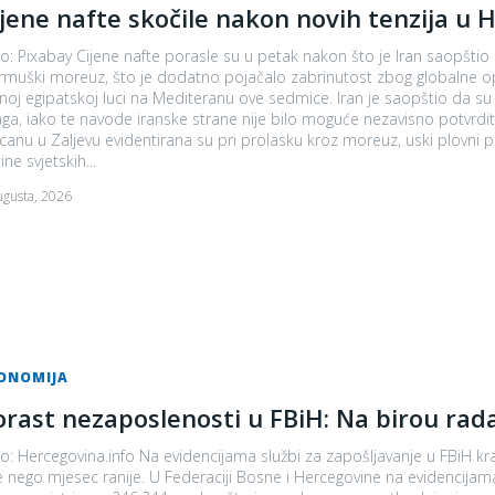
ijene nafte skočile nakon novih tenzija
o: Pixabay Cijene nafte porasle su u petak nakon što je Iran saopštio
rmuški moreuz, što je dodatno pojačalo zabrinutost zbog globalne
gipatskoj luci na Mediteranu ove sedmice. Iran je saopštio da su se još četiri tankera vratila nakon intervencije njegovih
a, iako te navode iranske strane nije bilo moguće nezavisno potvrditi, prenosi Reuters. Dva velika tan
canu u Zaljevu evidentirana su pri prolasku kroz moreuz, uski plovni
ine svjetskih...
ugusta, 2026
ONOMIJA
orast nezaposlenosti u FBiH: Na birou rada
o: Hercegovina.info Na evidencijama službi za zapošljavanje u FBiH kr
ranije. U Federaciji Bosne i Hercegovine na evidencijama kantonalnih službi za zapošljavanje 30. juna ove godine