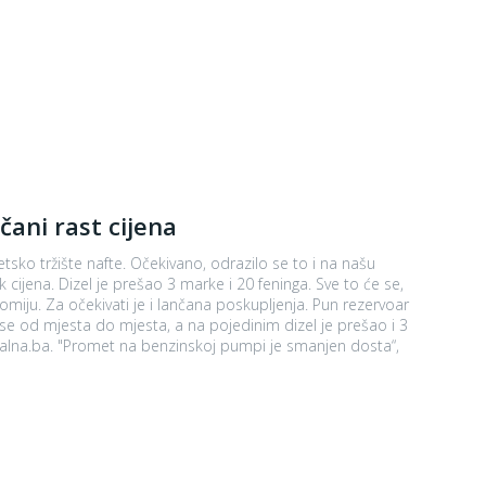
čani rast cijena
sko tržište nafte. Očekivano, odrazilo se to i na našu
ijena. Dizel je prešao 3 marke i 20 feninga. Sve to će se,
čekivati je i lančana poskupljenja. Pun rezervoar
e od mjesta do mjesta, a na pojedinim dizel je prešao i 3
anjen dosta“,