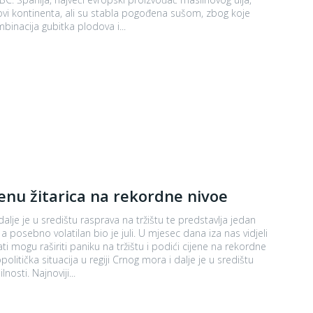
lovi kontinenta, ali su stabla pogođena sušom, zbog koje
ode da bi kombinacija gubitka plodova i...
jenu žitarica na rekordne nivoe
alje je u središtu rasprava na tržištu te predstavlja jedan
i mogu raširiti paniku na tržištu i podići cijene na rekordne
litička situacija u regiji Crnog mora i dalje je u središtu
osti. Najnoviji...