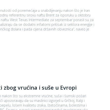
ku naftu West Texas Intermediate za septembar porasli su za
ičkog dolara i pada cijena državnih obveznica“, naveo je
i zbog vrućina i suše u Evropi
n nakon što su ekstremne vrućine, suša i šumski požari
 pepelu, lošem kvalitetu zraka, štetočinama, bolestima i
g ulja,