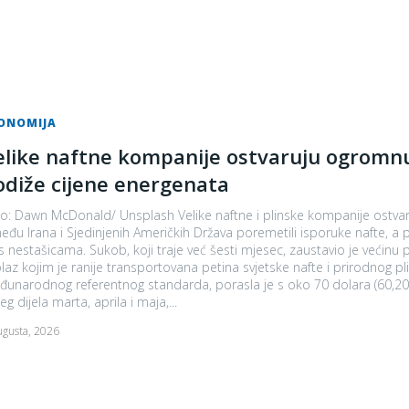
ONOMIJA
elike naftne kompanije ostvaruju ogromnu
odiže cijene energenata
o: Dawn McDonald/ Unsplash Velike naftne i plinske kompanije ostvar
eđu Irana i Sjedinjenih Američkih Država poremetili isporuke nafte, a po
b, koji traje već šesti mjesec, zaustavio je većinu pomorskog saobraćaja kroz Hormuški moreuz, uski morski
laz kojim je ranije transportovana petina svjetske nafte i prirodnog p
unarodnog referentnog standarda, porasla je s oko 70 dolara (60,20 
eg dijela marta, aprila i maja,...
ugusta, 2026