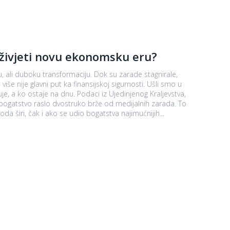
reživjeti novu ekonomsku eru?
, ali duboku transformaciju. Dok su zarade stagnirale,
iše nije glavni put ka finansijskoj sigurnosti. Ušli smo u
daci iz Ujedinjenog Kraljevstva,
bogatstvo raslo dvostruko brže od medijalnih zarada. To
da širi, čak i ako se udio bogatstva najimućnijih...