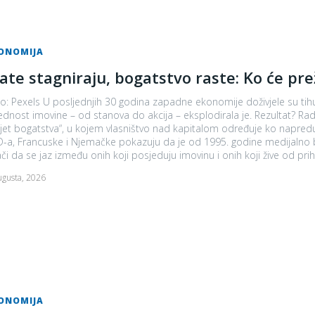
ONOMIJA
late stagniraju, bogatstvo raste: Ko će p
o: Pexels U posljednjih 30 godina zapadne ekonomije doživjele su tihu
jednost imovine – od stanova do akcija – eksplodirala je. Rezultat? Rad v
jet bogatstva“, u kojem vlasništvo nad kapitalom određuje ko napreduje, a ko ostaje na dnu. Po
-a, Francuske i Njemačke pokazuju da je od 1995. godine medijalno 
či da se jaz između onih koji posjeduju imovinu i onih koji žive od priho
ugusta, 2026
ONOMIJA