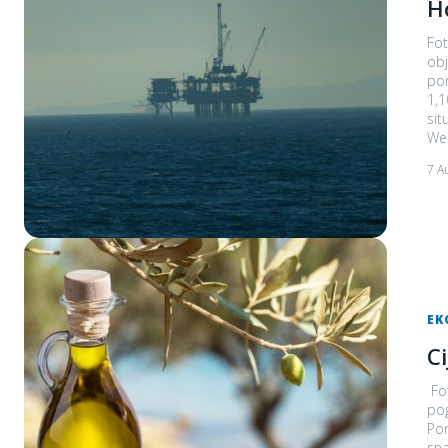
H
Foto: Jonatha
objavio
por
1,10 pos
sit
Wes
7 A
EK
C
Fot
pogodi
Por
snažn