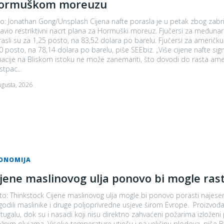
ormuškom moreuzu
n Gong/Unsplash Cijena nafte porasla je u petak zbog zabrinutosti od poremećaja u snabdijevanju nakon što je Iran
 restriktivni nacrt plana za Hormuški moreuz. Fjučersi za međunarodnu referentnu sirovu naftu Brent za isporuku u oktobru
asli su za 1,25 posto, na 83,52 dolara po barelu. Fjučersi za američ
to, na 78,14 dolara po barelu, piše SEEbiz. „Više cijene nafte signaliziraju da se dodatni inflatorni pritisak iz sektora energije i
uacije na Bliskom istoku ne može zanemariti, što dovodi do rasta amer
tpac...
ugusta, 2026
ONOMIJA
ijene maslinovog ulja ponovo bi mogle rast
o: Thinkstock Cijene maslinovog ulja mogle bi ponovo porasti najese
li maslinike i druge poljoprivredne usjeve širom Evrope. Proizvođači upozoravaju da su maslinici izgorjeli u Grčkoj, Italiji i
tugalu, dok su i nasadi koji nisu direktno zahvaćeni požarima izloženi
im olujama. Visoke temperature utječu i na veličinu plodova, piše BBC. Španija, najveći evropski proizvođač maslinovo