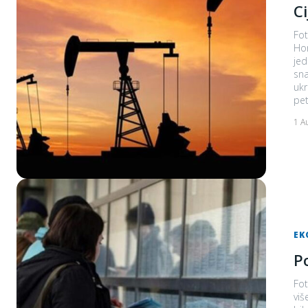
C
Fot
Ho
jednoj e
snag
ukr
pet
1 A
EK
P
Fot
više nego mjesec 