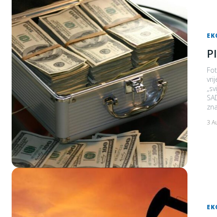
EK
P
Fot
vri
„svi
SAD
zna
3 A
EK