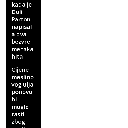
kada je
Doli
Parton
napisal
a dva
bezvre
menska
hita
Cijene
maslino
vog ulja
ponovo
bi
mogle
rasti
zbog