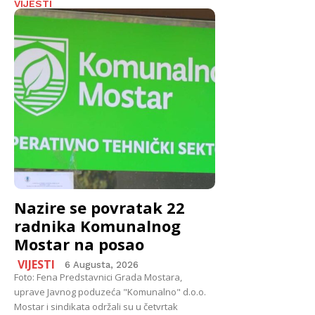
VIJESTI
Nazire se povratak 22
radnika Komunalnog
Mostar na posao
VIJESTI
6 Augusta, 2026
Foto: Fena Predstavnici Grada Mostara,
uprave Javnog poduzeća "Komunalno" d.o.o.
Mostar i sindikata održali su u četvrtak