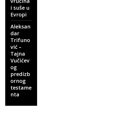
vrućina
i suše u
Evropi
Aleksan
dar
Trifuno
vić –
Tajna
Vučićev
og
predizb
ornog
testame
nta