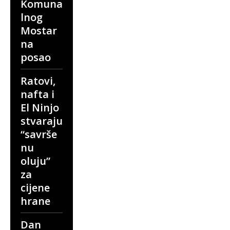
Komuna
lnog
Mostar
na
posao
Ratovi,
nafta i
El Ninjo
stvaraju
“savrše
nu
oluju”
za
cijene
hrane
Dan