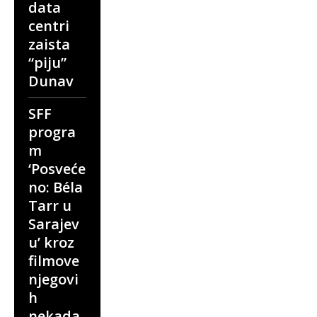
data
centri
zaista
“piju”
Dunav
SFF
progra
m
‘Posveće
no: Béla
Tarr u
Sarajev
u’ kroz
filmove
njegovi
h
nekada