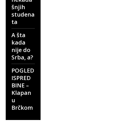
šnjih
studena
ta
A šta
kada
nije do
Srba, a?
POGLED
ISPRED
BINE –
Klapan
u
Brčkom