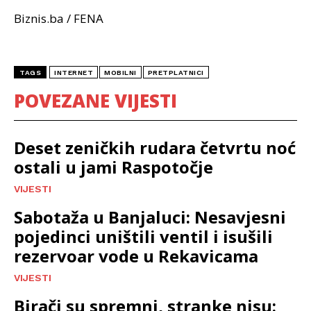
Biznis.ba / FENA
TAGS
INTERNET
MOBILNI
PRETPLATNICI
POVEZANE VIJESTI
Deset zeničkih rudara četvrtu noć
ostali u jami Raspotočje
VIJESTI
Sabotaža u Banjaluci: Nesavjesni
pojedinci uništili ventil i isušili
rezervoar vode u Rekavicama
VIJESTI
Birači su spremni, stranke nisu: