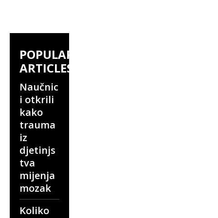
POPULAR
ARTICLES
Naučnic
i otkrili
kako
trauma
iz
djetinjs
tva
mijenja
mozak
Koliko