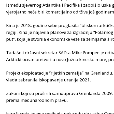
između sjevernog Atlantika i Pacifika i zaobišlo uska
vjerojatno neće biti komercijalno održive još godinam
Kina je 2018. godine sebe proglasila “bliskom arktičk
regiji. Kina je najavila planove za izgradnju “Polarnog 
put”, koja je stvorila ekonomske veze sa zemljama šir
Tadašnji državni sekretar SAD-a Mike Pompeo je odbaci
Arktički ocean pretvori u novo Južno kinesko more, prep
Projekt eksploatacije “rijetkih zemalja” na Grenlandu,
vlada zabranila iskopavanje uranija 2021.
Zakoni koji su proširili samoupravu Grenlanda 2009. t
prema međunarodnom pravu.
Istraživanja javnog mnijenja pokazuju da većina Gren