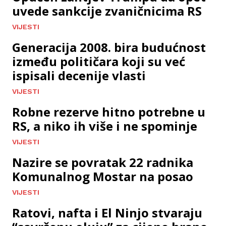
uvede sankcije zvaničnicima RS
VIJESTI
Generacija 2008. bira budućnost
između političara koji su već
ispisali decenije vlasti
VIJESTI
Robne rezerve hitno potrebne u
RS, a niko ih više i ne spominje
VIJESTI
Nazire se povratak 22 radnika
Komunalnog Mostar na posao
VIJESTI
Ratovi, nafta i El Ninjo stvaraju