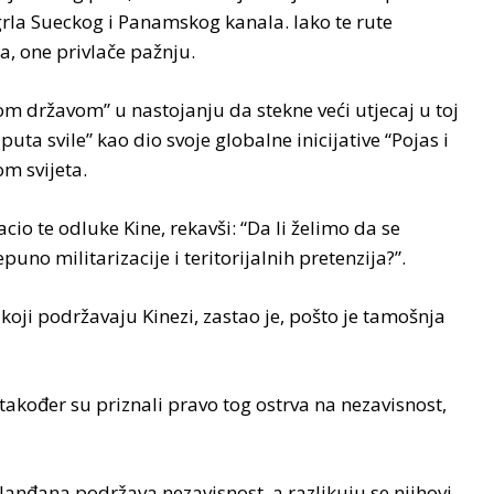
 grla Sueckog i Panamskog kanala. Iako te rute
a, one privlače pažnju.
om državom” u nastojanju da stekne veći utjecaj u toj
puta svile” kao dio svoje globalne inicijative “Pojas i
om svijeta.
o te odluke Kine, rekavši: “Da li želimo da se
uno militarizacije i teritorijalnih pretenzija?”.
 koji podržavaju Kinezi, zastao je, pošto je tamošnja
akođer su priznali pravo tog ostrva na nezavisnost,
lanđana podržava nezavisnost, a razlikuju se njihovi