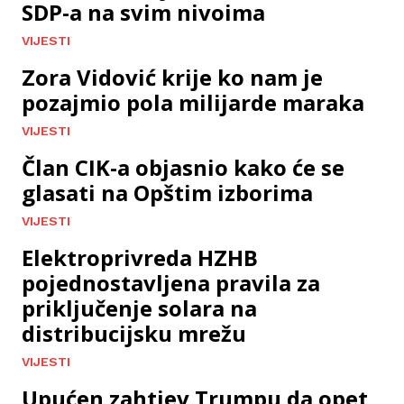
SDP-a na svim nivoima
VIJESTI
Zora Vidović krije ko nam je
pozajmio pola milijarde maraka
VIJESTI
Član CIK-a objasnio kako će se
glasati na Opštim izborima
VIJESTI
Elektroprivreda HZHB
pojednostavljena pravila za
priključenje solara na
distribucijsku mrežu
VIJESTI
Upućen zahtjev Trumpu da opet