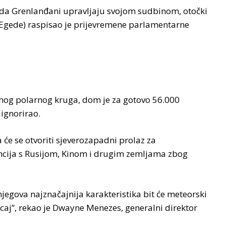
a da Grenlanđani upravljaju svojom sudbinom, otočki
Egede) raspisao je prijevremene parlamentarne
vernog polarnog kruga, dom je za gotovo 56.000
 ignorirao.
a će se otvoriti sjeverozapadni prolaz za
cija s Rusijom, Kinom i drugim zemljama zbog
njegova najznačajnija karakteristika bit će meteorski
ecaj”, rekao je Dwayne Menezes, generalni direktor