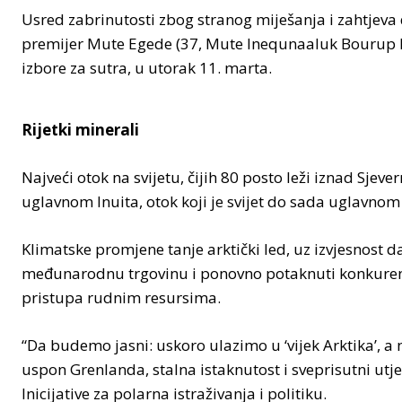
Usred zabrinutosti zbog stranog miješanja i zahtjev
premijer Mute Egede (37, Mute Inequnaaluk Bourup 
izbore za sutra, u utorak 11. marta.
Rijetki minerali
Najveći otok na svijetu, čijih 80 posto leži iznad Sje
uglavnom Inuita, otok koji je svijet do sada uglavnom
Klimatske promjene tanje arktički led, uz izvjesnost d
međunarodnu trgovinu i ponovno potaknuti konkuren
pristupa rudnim resursima.
“Da budemo jasni: uskoro ulazimo u ‘vijek Arktika’, a 
uspon Grenlanda, stalna istaknutost i sveprisutni utj
Inicijative za polarna istraživanja i politiku.