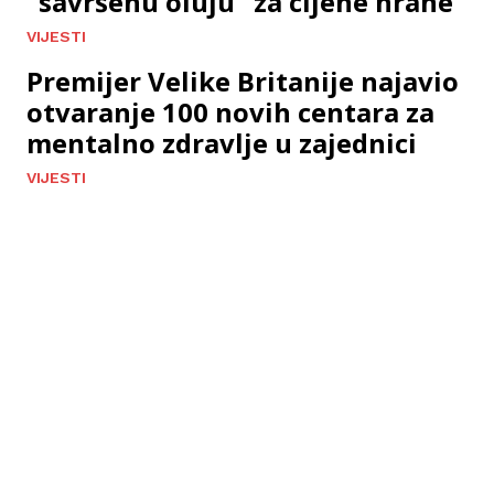
“savršenu oluju” za cijene hrane
VIJESTI
Premijer Velike Britanije najavio
otvaranje 100 novih centara za
mentalno zdravlje u zajednici
VIJESTI