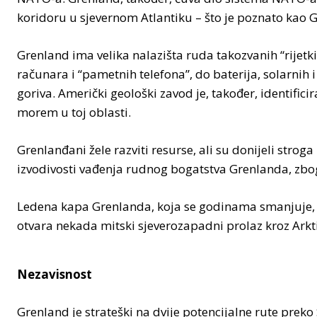
koridoru u sjevernom Atlantiku – što je poznato kao G
Grenland ima velika nalazišta ruda takozvanih “rijet
računara i “pametnih telefona”, do baterija, solarnih i 
goriva. Američki geološki zavod je, također, identifici
morem u toj oblasti.
Grenlanđani žele razviti resurse, ali su donijeli stroga 
izvodivosti vađenja rudnog bogatstva Grenlanda, zbog
Ledena kapa Grenlanda, koja se godinama smanjuje, ot
otvara nekada mitski sjeverozapadni prolaz kroz Arkti
Nezavisnost
Grenland je strateški na dvije potencijalne rute preko