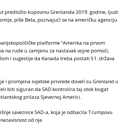
t predložio kupovinu Grenlanda 2019. godine, ljudi
 smije, piše Beta, pozivajući se na američku agenciju
 vanjskopolitičke platforme “Amerika na prvom
ava na rude u zamjenu za nastavak vojne pomoći,
m i sugestije da Kanada treba postati 51. država
e i promjena svjetske privrede doveli su Grenland u
želi biti siguran da SAD kontrolira taj otok bogat
tlantskog prilaza Sjevernoj Americi.
išnje saveznice SAD-a, koja je odbacila Trumpovu
nezavisnost od nje.