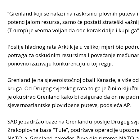
“Grenland koji se nalazi na raskrsnici plovnih puteva
potencijalom resursa, samo će postati strateški važniji,
(Trump) je veoma voljan da ode korak dalje i kupi ga”
Poslije hladnog rata Arktik je u velikoj mjeri bio po
potraga za oskudnim resursima i povećanje međunarod
ponovno izazivaju konkurenciju u toj regiji.
Grenland je na sjeveroistočnoj obali Kanade, a više od 
kruga. Od Drugog svjetskog rata to ga je činilo klju
je okupirao Grenland kako bi osigurao da on ne padne 
sjevernoatlantske plovidbene puteve, podsjeća AP.
SAD je zadržao baze na Grenlandu poslije Drugog svjets
Zrakoplovna baza “Tule”, podržava operacije upozoren
NATO-a. Grenland, također, čuva dio sistema NATO-a 