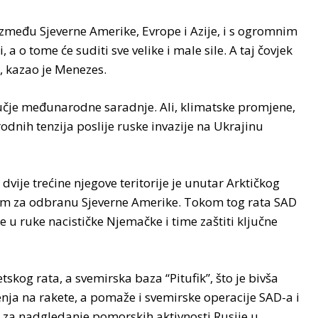
 između Sjeverne Amerike, Evrope i Azije, i s ogromnim
 a o tome će suditi sve velike i male sile. A taj čovjek
, kazao je Menezes.
dručje međunarodne saradnje. Ali, klimatske promjene,
nih tenzija poslije ruske invazije na Ukrajinu
dvije trećine njegove teritorije je unutar Arktičkog
čnim za odbranu Sjeverne Amerike. Tokom tog rata SAD
u ruke nacističke Njemačke i time zaštiti ključne
kog rata, a svemirska baza “Pitufik”, što je bivša
ja na rakete, a pomaže i svemirske operacije SAD-a i
za nadgledanje pomorskih aktivnosti Rusije u