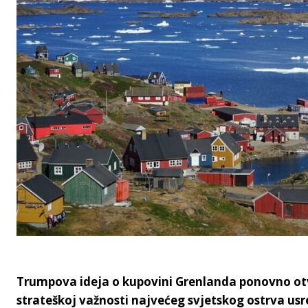
Trumpova ideja o kupovini Grenlanda ponovno otva
strateškoj važnosti najvećeg svjetskog ostrva us