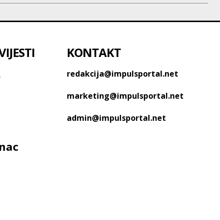
IJESTI
KONTAKT
o
redakcija@impulsportal.net
marketing@impulsportal.net
admin@impulsportal.net
anac