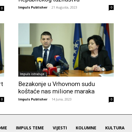
Impuls Publisher
-
21 Augusta, 2023
0
0
Impuls istražuje
rt
Bezakonje u Vrhovnom sudu
koštaće nas milione maraka
Impuls Publisher
-
14 Juna, 2023
0
0
OME
IMPULS TEME
VIJESTI
KOLUMNE
KULTURA