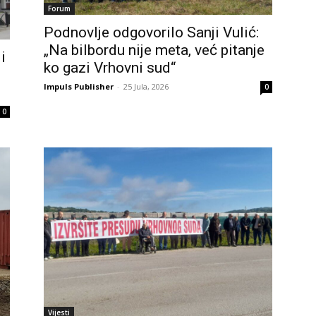
Forum
Podnovlje odgovorilo Sanji Vulić:
„Na bilbordu nije meta, već pitanje
i
ko gazi Vrhovni sud“
Impuls Publisher
-
25 Jula, 2026
0
0
Vijesti