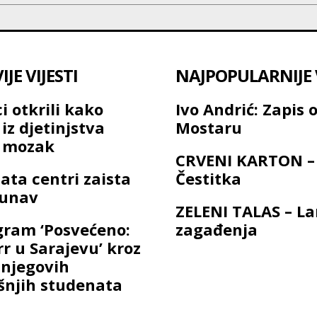
JE VIJESTI
NAJPOPULARNIJE V
i otkrili kako
Ivo Andrić: Zapis 
iz djetinjstva
Mostaru
a mozak
CRVENI KARTON –
ata centri zaista
Čestitka
Dunav
ZELENI TALAS – L
gram ‘Posvećeno:
zagađenja
rr u Sarajevu’ kroz
 njegovih
njih studenata