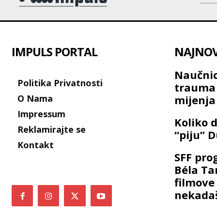
IMPULS PORTAL
NAJNOVI
Naučnic
Politika Privatnosti
trauma 
O Nama
mijenj
Impressum
Koliko d
Reklamirajte se
“piju” 
Kontakt
SFF pro
Béla Ta
filmove
nekadaš