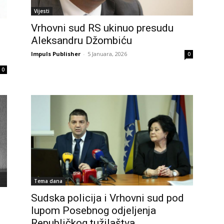
Vijesti
Vrhovni sud RS ukinuo presudu
Aleksandru Džombiću
Impuls Publisher
-
5 Januara, 2026
0
0
Tema dana
Sudska policija i Vrhovni sud pod
lupom Posebnog odjeljenja
Republičkog tužilaštva