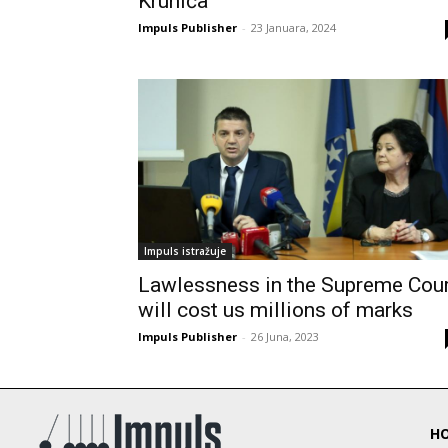
Krunića
Impuls Publisher
-
23 Januara, 2024
Impuls istražuje
Lawlessness in the Supreme Cou
will cost us millions of marks
Impuls Publisher
-
26 Juna, 2023
H