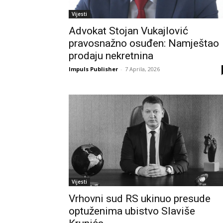
Vijesti
Advokat Stojan Vukajlović
pravosnažno osuđen: Namještao
prodaju nekretnina
Impuls Publisher
-
7 Aprila, 2026
Vijesti
Vrhovni sud RS ukinuo presude
optuženima ubistvo Slaviše