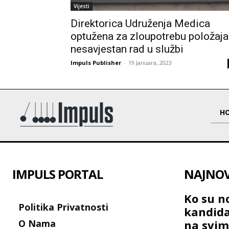
Vijesti
Direktorica Udruženja Medica
optužena za zloupotrebu položaja
nesavjestan rad u službi
Impuls Publisher
-
19 Januara, 2023
H
IMPULS PORTAL
NAJNOVI
Ko su no
Politika Privatnosti
kandida
O Nama
na svim