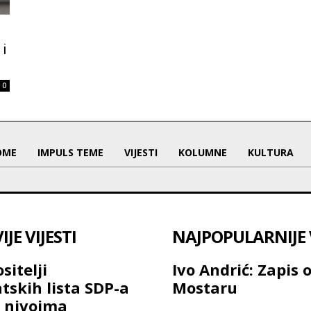
 i
0
OME
IMPULS TEME
VIJESTI
KOLUMNE
KULTURA
JE VIJESTI
NAJPOPULARNIJE V
sitelji
Ivo Andrić: Zapis 
tskih lista SDP-a
Mostaru
 nivoima