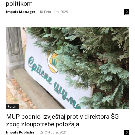
politikom
Impuls Manager
-
18 Februara, 2025
0
Forum
MUP podnio izvještaj protiv direktora ŠG
zbog zloupotrebe položaja
Impuls Publisher
-
29 Oktobra, 2021
0