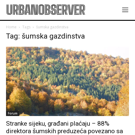
URBANOBSERVER
Home
Tags
šumska gazdinstva
Tag: šumska gazdinstva
Forum
Stranke sijeku, građani plaćaju – 88%
direktora šumskih preduzeća povezano sa