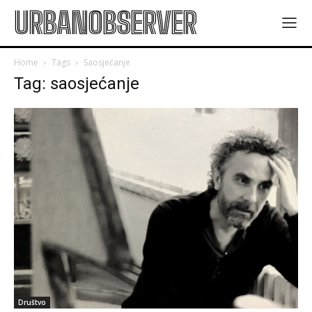
URBANOBSERVER
Home
Tags
Saosjećanje
Tag: saosjećanje
Društvo