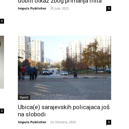
dobili otkaz zbog primanja mita
Impuls Publisher
-
20 Jula, 2023
0
0
Vijesti
Ubica(e) sarajevskih policajaca još
0
na slobodi
Impuls Publisher
-
26 Oktobra, 2020
0