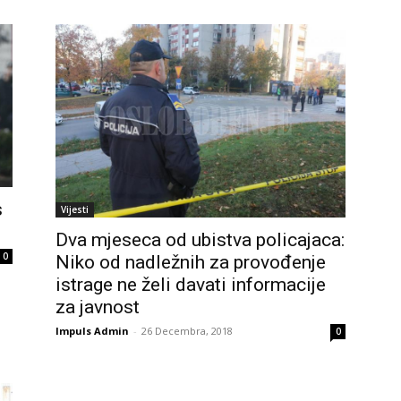
s
Vijesti
Dva mjeseca od ubistva policajaca:
0
Niko od nadležnih za provođenje
istrage ne želi davati informacije
za javnost
Impuls Admin
-
26 Decembra, 2018
0