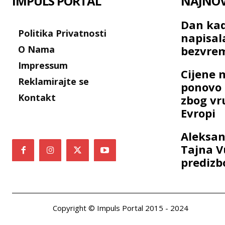
IMPULS PORTAL
NAJNOVI
Dan kad
Politika Privatnosti
napisal
O Nama
bezvre
Impressum
Cijene 
Reklamirajte se
ponovo 
Kontakt
zbog vr
Evropi
Aleksan
Tajna V
predizb
Copyright © Impuls Portal 2015 - 2024