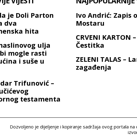
JE VIJESTI
NAJPOPULARNIJE V
a je Doli Parton
Ivo Andrić: Zapis 
a dva
Mostaru
menska hita
CRVENI KARTON –
maslinovog ulja
Čestitka
bi mogle rasti
ZELENI TALAS – L
ućina i suše u
zagađenja
dar Trifunović –
učićevog
ornog testamenta
Dozvoljeno je dijeljenje i kopiranje sadržaja ovog portala na
izvo