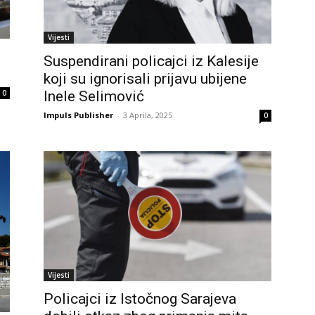
Vijesti
Suspendirani policajci iz Kalesije
koji su ignorisali prijavu ubijene
0
Inele Selimović
Impuls Publisher
-
3 Aprila, 2025
0
Vijesti
Policajci iz Istočnog Sarajeva