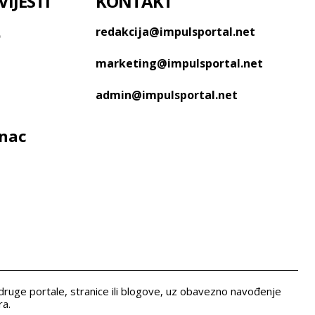
IJESTI
KONTAKT
o
redakcija@impulsportal.net
marketing@impulsportal.net
admin@impulsportal.net
anac
 druge portale, stranice ili blogove, uz obavezno navođenje
ra.