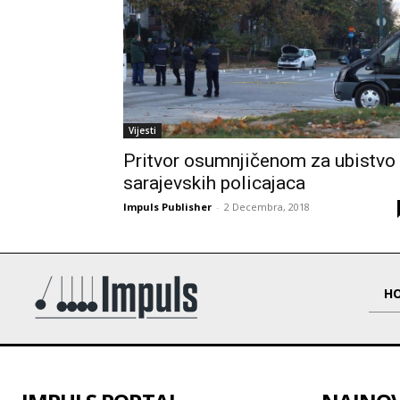
Vijesti
Pritvor osumnjičenom za ubistvo
sarajevskih policajaca
Impuls Publisher
-
2 Decembra, 2018
H