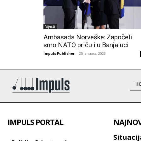
Vijesti
Ambasada Norveške: Započeli
smo NATO priču i u Banjaluci
Impuls Publisher
-
25 Januara, 2023
H
IMPULS PORTAL
NAJNOVI
Situaci