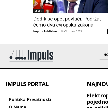
Vijesti
Dodik se opet povlači: Podržat
ćemo dva evropska zakona
Impuls Publisher
-
16 Oktobra, 2023
H
IMPULS PORTAL
NAJNOVI
Elektro
Politika Privatnosti
pojedno
O Nama
za prikl