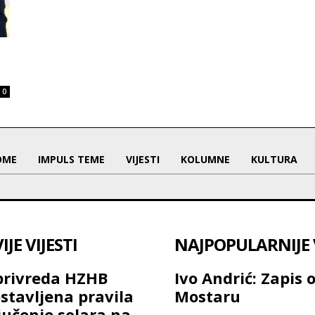
0
OME
IMPULS TEME
VIJESTI
KOLUMNE
KULTURA
JE VIJESTI
NAJPOPULARNIJE V
privreda HZHB
Ivo Andrić: Zapis 
stavljena pravila
Mostaru
jučenje solara na