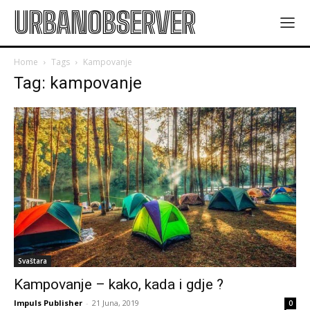
URBANOBSERVER
Home
Tags
Kampovanje
Tag: kampovanje
Svaštara
Kampovanje – kako, kada i gdje ?
Impuls Publisher
-
21 Juna, 2019
0