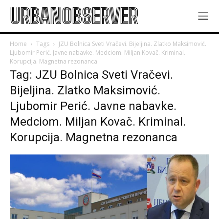
URBANOBSERVER
Home
Tags
JZU Bolnica Sveti Vračevi. Bijeljina. Zlatko Maksimović.
Ljubomir Perić. Javne nabavke. Medciom. Miljan Kovač. Kriminal.
Korupcija. Magnetna rezonanca
Tag: JZU Bolnica Sveti Vračevi.
Bijeljina. Zlatko Maksimović.
Ljubomir Perić. Javne nabavke.
Medciom. Miljan Kovač. Kriminal.
Korupcija. Magnetna rezonanca