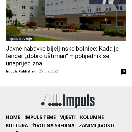
Impuls istražuje
Javne nabavke bijeljinske bolnice: Kada je
tender „dobro uštiman“ – pobjednik se
unaprijed zna
Impuls Publisher
-
25 Jula, 2022
0
HOME
IMPULS TEME
VIJESTI
KOLUMNE
KULTURA
ŽIVOTNA SREDINA
ZANIMLJIVOSTI