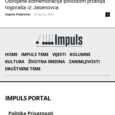
Odvojene komemoracije povodom proboja
logoraša iz Jasenovca
Impuls Publisher
-
22 Aprila, 2022
0
HOME
IMPULS TEME
VIJESTI
KOLUMNE
KULTURA
ŽIVOTNA SREDINA
ZANIMLJIVOSTI
DRUŠTVENE TEME
IMPULS PORTAL
Politika Privatnosti