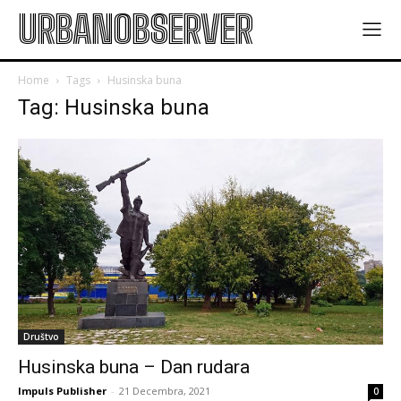
URBANOBSERVER
Home
Tags
Husinska buna
Tag: Husinska buna
Društvo
Husinska buna – Dan rudara
Impuls Publisher
-
21 Decembra, 2021
0