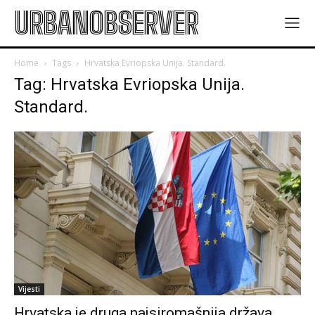
URBANOBSERVER
Home
Tags
Hrvatska Evriopska Unija. Standard.
Tag: Hrvatska Evriopska Unija.
Standard.
Vijesti
Hrvatska je druga najsiromašnija država