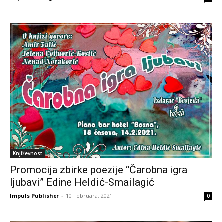
Književnost
Promocija zbirke poezije “Čarobna igra
ljubavi” Edine Heldić-Smailagić
Impuls Publisher
-
10 Februara, 2021
0