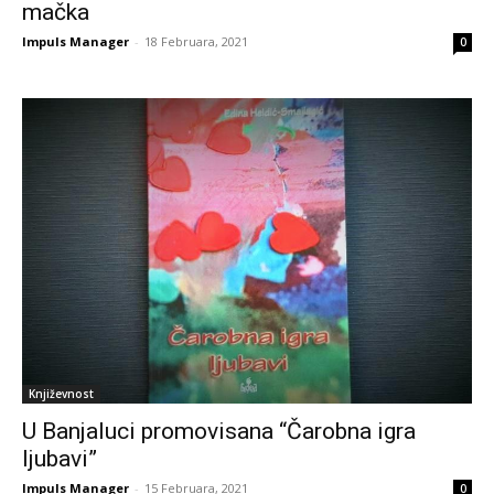
mačka
Impuls Manager
-
18 Februara, 2021
0
Književnost
U Banjaluci promovisana “Čarobna igra
ljubavi”
Impuls Manager
-
15 Februara, 2021
0